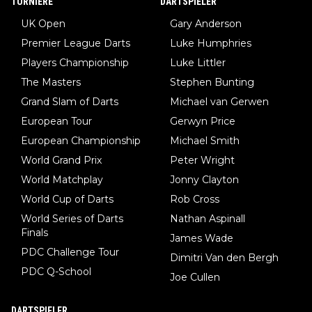
TURNIERE
DARTSPIELER
UK Open
Gary Anderson
Premier League Darts
Luke Humphries
Players Championship
Luke Littler
The Masters
Stephen Bunting
Grand Slam of Darts
Michael van Gerwen
European Tour
Gerwyn Price
European Championship
Michael Smith
World Grand Prix
Peter Wright
World Matchplay
Jonny Clayton
World Cup of Darts
Rob Cross
World Series of Darts
Nathan Aspinall
Finals
James Wade
PDC Challenge Tour
Dimitri Van den Bergh
PDC Q-School
Joe Cullen
DARTSPIELER