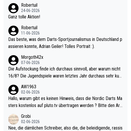
nter 60 im Ave dagegen eigentlich schon zu schwach - gerade
Robertuil
mal 40+ erst recht. Da gewinnst keinen Blumentopf - ist ja noc
24-06-2026
h krasser wie ein Pokalspiel eines Kreisligisten vs einem Bund
Ganz tolle Aktion!
esligisten.
Robertuil
11-06-2026
Das beste, was dem Darts-Sportjournalismus in Deutschland p
assieren konnte, Adrian Geiler! Tolles Portrait :).
Morgoth42x
07-06-2026
Die Aufstockung finde ich durchaus sinnvoll, aber warum nicht
16/8? Die Jugendspiele waren letztes Jahr durchaus sehr kurz
weilig und besser anzuschauen, als manch Erwachsenenspiel.
AW1963
Allerdings ist Mitchell Lawrie als Nummer 1 der Welt eh qualifi
02-06-2026
ziert. Somit ändert die automatische Qualifikation des Weltmei
Hallo, warum gibt es keinen Hinweis, dass die Nordic Darts Ma
sters erstmal nichts. Ich denke sie wollen damit für nächstes J
sters kostenlos auf pluto.tv übertragen werden ? Bitte den Arti
ahr vorsorgen, denn da ist er alt genug für die PDC und wird w
kel aktualisieren, danke!
Grobi
ohl wenig WDF Turniere spielen. Dies war bei Archie Self letzt
02-06-2026
es Jahr der Fall. Er musste als amtierender Weltmeister durch
Nee, die dämlichen Schreiber, also die, die beleidigende, rassis