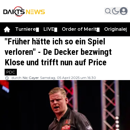
Turniere
LIVE
Order of Merit
Originale
▼
▼
▼
▼
"Früher hätte ich so ein Spiel
verloren" - De Decker bezwingt
Klose und trifft nun auf Price
PDC
durch
Nic Gayer
Samstag, 05 April 2025 um 16:30