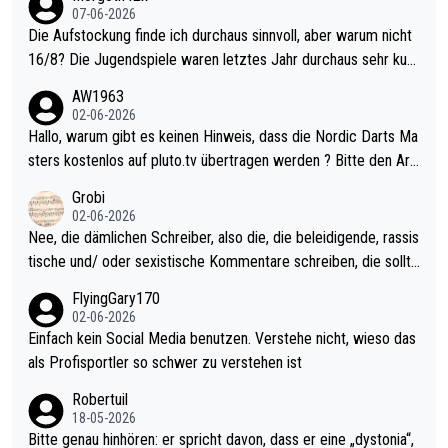
07-06-2026
Die Aufstockung finde ich durchaus sinnvoll, aber warum nicht
16/8? Die Jugendspiele waren letztes Jahr durchaus sehr kurz
weilig und besser anzuschauen, als manch Erwachsenenspiel.
AW1963
Allerdings ist Mitchell Lawrie als Nummer 1 der Welt eh qualifi
02-06-2026
ziert. Somit ändert die automatische Qualifikation des Weltmei
Hallo, warum gibt es keinen Hinweis, dass die Nordic Darts Ma
sters erstmal nichts. Ich denke sie wollen damit für nächstes J
sters kostenlos auf pluto.tv übertragen werden ? Bitte den Arti
ahr vorsorgen, denn da ist er alt genug für die PDC und wird w
kel aktualisieren, danke!
Grobi
ohl wenig WDF Turniere spielen. Dies war bei Archie Self letzt
02-06-2026
es Jahr der Fall. Er musste als amtierender Weltmeister durch
Nee, die dämlichen Schreiber, also die, die beleidigende, rassis
den Qualifier und ich glaube kaum, dass Mitchel sich das (in Ve
tische und/ oder sexistische Kommentare schreiben, die sollte
gas) antun würde, wenn er doch eigentlich die PDC-WM als Zi
n das einfach mal bleiben lassen. Sollten besser mal ihr eigene
FlyingGary170
el hat.
s Leben in den Griff kriegen. Nur eins wundert mich: Luke Little
02-06-2026
r war doch neulich erst derjenige, der über Social Media GvV p
Einfach kein Social Media benutzen. Verstehe nicht, wieso das
rovoziert hat. Und Littlers Mutter schießt öfters mal gegen Ric
als Profisportler so schwer zu verstehen ist
ardo Pietreczko auf Social Media. Hmmmm. Finde den Fehler!
Robertuil
18-05-2026
Bitte genau hinhören: er spricht davon, dass er eine „dystonia“,