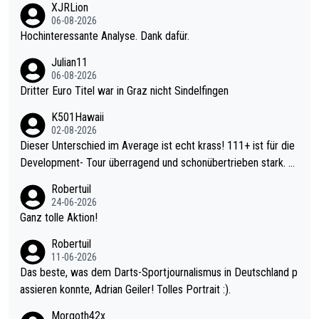
XJRLion
06-08-2026
Hochinteressante Analyse. Dank dafür.
Julian11
06-08-2026
Dritter Euro Titel war in Graz nicht Sindelfingen
K501Hawaii
02-08-2026
Dieser Unterschied im Average ist echt krass! 111+ ist für die
Development- Tour überragend und schonübertrieben stark. U
nter 60 im Ave dagegen eigentlich schon zu schwach - gerade
Robertuil
mal 40+ erst recht. Da gewinnst keinen Blumentopf - ist ja noc
24-06-2026
h krasser wie ein Pokalspiel eines Kreisligisten vs einem Bund
Ganz tolle Aktion!
esligisten.
Robertuil
11-06-2026
Das beste, was dem Darts-Sportjournalismus in Deutschland p
assieren konnte, Adrian Geiler! Tolles Portrait :).
Morgoth42x