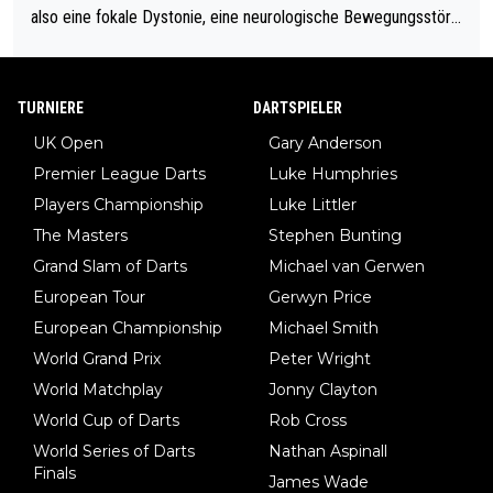
also eine fokale Dystonie, eine neurologische Bewegungsstöru
ng, bei der unkontrolliert Bewegungen und Krämpfe erzeugt w
erden, im Arm hat. Und, dass Medikamente ihm helfen! Ich glau
be immer noch, dass sehr viele der Dartits-Fälle fälschlich psy
TURNIERE
DARTSPIELER
chologisiert werden und eigentlich fokale Dystonien sind. Und
UK Open
Gary Anderson
diese könnten teils wirksam behandelt werden! Dafür müsste
Premier League Darts
Luke Humphries
man nur zum Neurologen und nicht zum Mentaltrainer gehen…
Players Championship
Luke Littler
The Masters
Stephen Bunting
Grand Slam of Darts
Michael van Gerwen
European Tour
Gerwyn Price
European Championship
Michael Smith
World Grand Prix
Peter Wright
World Matchplay
Jonny Clayton
World Cup of Darts
Rob Cross
World Series of Darts
Nathan Aspinall
Finals
James Wade