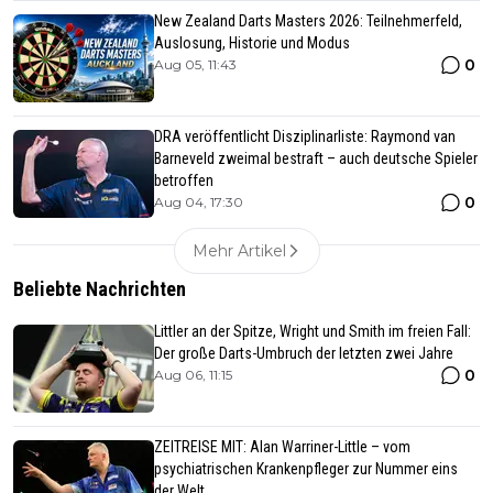
New Zealand Darts Masters 2026: Teilnehmerfeld,
Auslosung, Historie und Modus
0
Aug 05, 11:43
DRA veröffentlicht Disziplinarliste: Raymond van
Barneveld zweimal bestraft – auch deutsche Spieler
betroffen
0
Aug 04, 17:30
Mehr Artikel
Beliebte Nachrichten
Littler an der Spitze, Wright und Smith im freien Fall:
Der große Darts-Umbruch der letzten zwei Jahre
0
Aug 06, 11:15
ZEITREISE MIT: Alan Warriner-Little – vom
psychiatrischen Krankenpfleger zur Nummer eins
der Welt