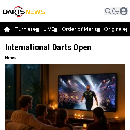
Turniere
LIVE
Order of Merit
Originale
▼
▼
▼
▼
International Darts Open
News