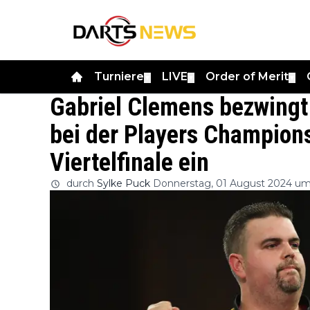
Turniere
LIVE
Order of Merit
▼
▼
▼
Gabriel Clemens bezwingt
bei der Players Champions
Viertelfinale ein
durch
Sylke Puck
Donnerstag, 01 August 2024 um