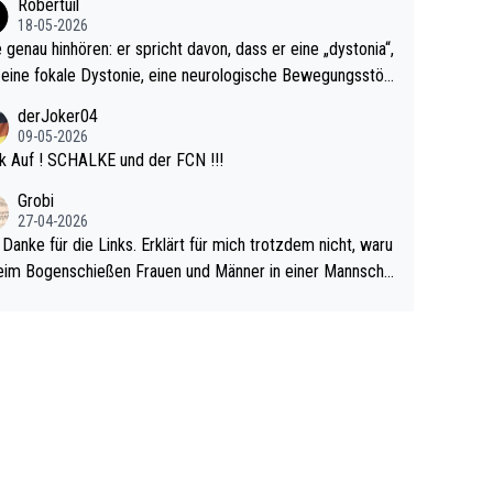
Robertuil
r!
18-05-2026
e genau hinhören: er spricht davon, dass er eine „dystonia“,
 eine fokale Dystonie, eine neurologische Bewegungsstör
 bei der unkontrolliert Bewegungen und Krämpfe erzeugt
derJoker04
en, im Arm hat. Und, dass Medikamente ihm helfen! Ich gl
09-05-2026
 immer noch, dass sehr viele der Dartits-Fälle fälschlich p
k Auf ! SCHALKE und der FCN !!!
ologisiert werden und eigentlich fokale Dystonien sind. Un
Grobi
ese könnten teils wirksam behandelt werden! Dafür müsst
27-04-2026
n nur zum Neurologen und nicht zum Mentaltrainer gehe
 Danke für die Links. Erklärt für mich trotzdem nicht, waru
im Bogenschießen Frauen und Männer in einer Mannscha
pielen. Und beim Dressurreiten sind ebenfalls Frauen und
er in einer Mannschaft und das, obwohl hier auch eine Kö
lichkeit vorausgesetzt ist. Gilt sogar bei den olympischen
n! Der Podcast "Tops Tops Tops" (Folgen 70 und 72) b
äftigt sich ausführlich, sachlich und absolut nachvollziehb
it dem Thema.