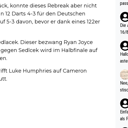
pass
ück, konnte dieses Rebreak aber nicht
in 12 Darts 4-3 für den Deutschen
uf 5-3 davon, bevor er dank eines 122er
Die 
16/8? Die Jugendspiele waren letztes Jah
zwei
 Sedlacek. Dieser bezwang Ryan Joyce
l. Allerdings ist Mitchell Lawrie als Nummer 1 der Welt eh quali
 gegen Sedlcek wird im Halbfinale auf
fizi
Hallo, warum gibt es keinen Hinweis, dass di
en.
eisters erst
aste
s Ja
rtik
trifft Luke Humphries auf Cameron
d wo
tt.
etzt
Nee,
urch
stis
(in 
ten 
als Z
nes 
ttle
Einf
vV p
als 
n Ri