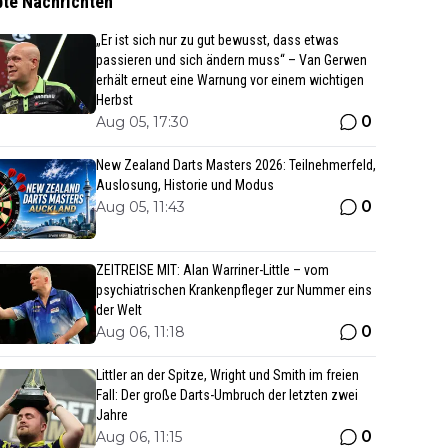
bte Nachrichten
„Er ist sich nur zu gut bewusst, dass etwas
passieren und sich ändern muss“ – Van Gerwen
erhält erneut eine Warnung vor einem wichtigen
Herbst
0
Aug 05, 17:30
New Zealand Darts Masters 2026: Teilnehmerfeld,
Auslosung, Historie und Modus
0
Aug 05, 11:43
ZEITREISE MIT: Alan Warriner-Little – vom
psychiatrischen Krankenpfleger zur Nummer eins
der Welt
0
Aug 06, 11:18
Littler an der Spitze, Wright und Smith im freien
Fall: Der große Darts-Umbruch der letzten zwei
Jahre
0
Aug 06, 11:15