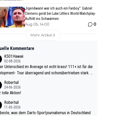
„Irgendwann war ich auch ein Fanboy“: Gabriel
Clemens gerät bei Luke Littlers World-Matchplay-
Auftritt ins Schwärmen
0
Aug 05, 14:00
Mehr Artikel
uelle Kommentare
K501Hawaii
02-08-2026
r Unterschied im Average ist echt krass! 111+ ist für die
lopment- Tour überragend und schonübertrieben stark. U
 Ave dagegen eigentlich schon zu schwach - gerad
Robertuil
st recht. Da gewinnst keinen Blumentopf - ist ja n
24-06-2026
kalspiel eines Kreisligisten vs einem Bu
 tolle Aktion!
ligisten.
Robertuil
11-06-2026
beste, was dem Darts-Sportjournalismus in Deutschland