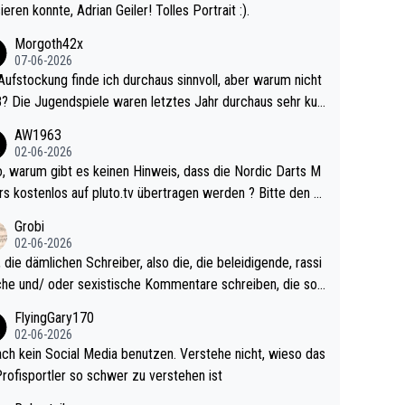
ieren konnte, Adrian Geiler! Tolles Portrait :).
Morgoth42x
07-06-2026
Aufstockung finde ich durchaus sinnvoll, aber warum nicht
r durchaus sehr kur
lig und besser anzuschauen, als manch Erwachsenenspie
AW1963
02-06-2026
ert. Somit ändert die automatische Qualifikation des Weltm
e Nordic Darts M
mal nichts. Ich denke sie wollen damit für nächste
rs kostenlos auf pluto.tv übertragen werden ? Bitte den A
hr vorsorgen, denn da ist er alt genug für die PDC und wir
el aktualisieren, danke!
Grobi
hl wenig WDF Turniere spielen. Dies war bei Archie Self l
02-06-2026
es Jahr der Fall. Er musste als amtierender Weltmeister d
 die dämlichen Schreiber, also die, die beleidigende, rassi
 den Qualifier und ich glaube kaum, dass Mitchel sich das
che und/ oder sexistische Kommentare schreiben, die soll
Vegas) antun würde, wenn er doch eigentlich die PDC-WM
das einfach mal bleiben lassen. Sollten besser mal ihr eige
FlyingGary170
iel hat.
Leben in den Griff kriegen. Nur eins wundert mich: Luke Li
02-06-2026
r war doch neulich erst derjenige, der über Social Media G
ach kein Social Media benutzen. Verstehe nicht, wieso das
rovoziert hat. Und Littlers Mutter schießt öfters mal gege
Profisportler so schwer zu verstehen ist
cardo Pietreczko auf Social Media. Hmmmm. Finde den F