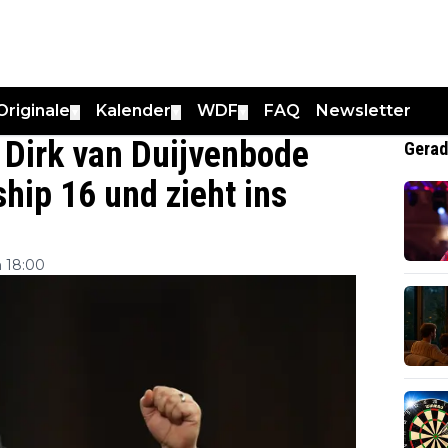
Originale
Kalender
WDF
FAQ
Newsletter
▼
▼
▼
 Dirk van Duijvenbode
Gerad
hip 16 und zieht ins
 18:00