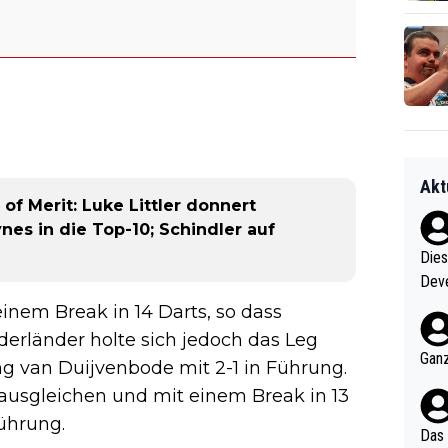
Akt
f Merit: Luke Littler donnert
nes in die Top-10; Schindler auf
Diese
Deve
nter 60 im
nem Break in 14 Darts, so dass
e mal 40+ er
derländer holte sich jedoch das Leg
och krasser wie ein Po
Ganz
ng van Duijvenbode mit 2-1 in Führung.
ndes
 ausgleichen und mit einem Break in 13
ührung.
Das 