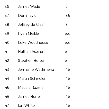
36
James Wade
17
37
Dom Taylor
16.5
38
Jeffrey de Graaf
16
39
Ryan Meikle
15.5
40
Luke Woodhouse
15.5
41
Nathan Aspinall
15
42
Stephen Burton
15
43
Jermaine Wattimena
14.5
44
Martin Schindler
14.5
45
Madars Razma
14.5
46
James Hurrell
14.5
47
Ian White
14.5