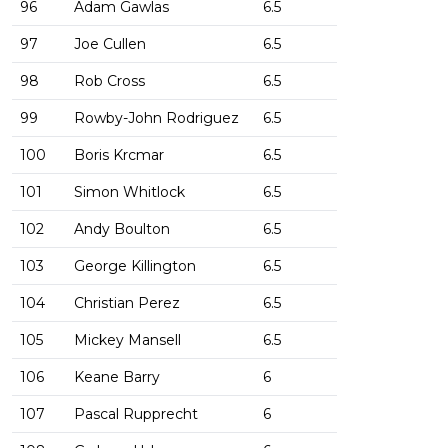
96
Adam Gawlas
6.5
97
Joe Cullen
6.5
98
Rob Cross
6.5
99
Rowby-John Rodriguez
6.5
100
Boris Krcmar
6.5
101
Simon Whitlock
6.5
102
Andy Boulton
6.5
103
George Killington
6.5
104
Christian Perez
6.5
105
Mickey Mansell
6.5
106
Keane Barry
6
107
Pascal Rupprecht
6