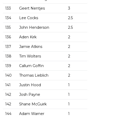
133
Geert Nentjes
3
134
Lee Cocks
2.5
135
John Henderson
2.5
136
Aden Kirk
2
137
Jamie Atkins
2
138
Tim Wolters
2
139
Callum Goffin
2
140
Thomas Lieblich
2
141
Justin Hood
1
142
Josh Payne
1
142
Shane McGuirk
1
144
Adam Warner
1