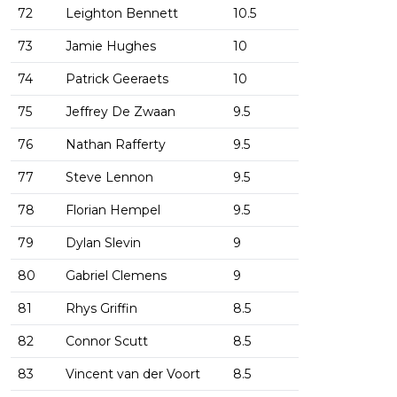
72
Leighton Bennett
10.5
73
Jamie Hughes
10
74
Patrick Geeraets
10
75
Jeffrey De Zwaan
9.5
76
Nathan Rafferty
9.5
77
Steve Lennon
9.5
78
Florian Hempel
9.5
79
Dylan Slevin
9
80
Gabriel Clemens
9
81
Rhys Griffin
8.5
82
Connor Scutt
8.5
83
Vincent van der Voort
8.5