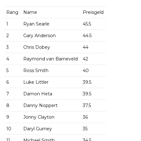
Rang
Name
Preisgeld
1
Ryan Searle
45.5
2
Gary Anderson
44.5
3
Chris Dobey
44
4
Raymond van Barneveld
42
5
Ross Smith
40
6
Luke Littler
39.5
7
Damon Heta
39.5
8
Danny Noppert
37.5
9
Jonny Clayton
36
10
Daryl Gurney
35
11
Michael Smith
34.5