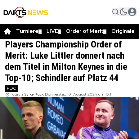
Turniere
LIVE
Order of Merit
Originale
▼
▼
▼
▼
Players Championship Order of
Merit: Luke Littler donnert nach
dem Titel in Milton Keynes in die
Top-10; Schindler auf Platz 44
PDC
durch
Sylke Puck
Donnerstag, 01 August 2024 um 13:11