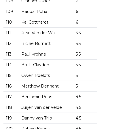
108
Graham Usher
6
109
Haupai Puha
6
110
Kai Gotthardt
6
111
Jitse Van der Wal
5.5
112
Richie Burnett
5.5
113
Paul Krohne
5.5
114
Brett Claydon
5.5
115
Owen Roelofs
5
116
Matthew Dennant
5
117
Benjamin Reus
4.5
118
Jurjen van der Velde
4.5
119
Danny van Trijp
4.5
120
Robbie Knops
4.5