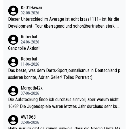
K501Hawaii
02-08-2026
Dieser Unterschied im Average ist echt krass! 111+ ist für die
Development- Tour überragend und schonübertrieben stark. U
nter 60 im Ave dagegen eigentlich schon zu schwach - gerade
Robertuil
mal 40+ erst recht. Da gewinnst keinen Blumentopf - ist ja noc
24-06-2026
h krasser wie ein Pokalspiel eines Kreisligisten vs einem Bund
Ganz tolle Aktion!
esligisten.
Robertuil
11-06-2026
Das beste, was dem Darts-Sportjournalismus in Deutschland p
assieren konnte, Adrian Geiler! Tolles Portrait :).
Morgoth42x
07-06-2026
Die Aufstockung finde ich durchaus sinnvoll, aber warum nicht
16/8? Die Jugendspiele waren letztes Jahr durchaus sehr kurz
weilig und besser anzuschauen, als manch Erwachsenenspiel.
AW1963
Allerdings ist Mitchell Lawrie als Nummer 1 der Welt eh qualifi
02-06-2026
ziert. Somit ändert die automatische Qualifikation des Weltmei
Hallo, warum gibt es keinen Hinweis, dass die Nordic Darts Ma