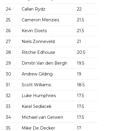
24
Callan Rydz
22
25
Cameron Menzies
21.5
26
Kevin Doets
21.5
27
Niels Zonneveld
21
28
Ritchie Edhouse
20.5
29
Dimitri Van den Bergh
19.5
30
Andrew Gilding
19
31
Scott Williams
18.5
32
Luke Humphries
17.5
33
Karel Sedlacek
17.5
34
Michael van Gerwen
17.5
35
Mike De Decker
17