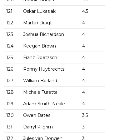
121
Oskar Lukasiak
4.5
122
Martijn Dragt
4
123
Joshua Richardson
4
124
Keegan Brown
4
125
Franz Roetzsch
4
126
Ronny Huybrechts
4
127
William Borland
4
128
Michele Turetta
4
129
Adam Smith-Neale
4
130
Owen Bates
3.5
131
Darryl Pilgrim
3
132
Jules van Dongen
3