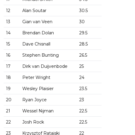
12
Alan Soutar
30.5
13
Gian van Veen
30
14
Brendan Dolan
29.5
15
Dave Chisnall
28.5
16
Stephen Bunting
26.5
17
Dirk van Duijvenbode
25
18
Peter Wright
24
19
Wesley Plaisier
23.5
20
Ryan Joyce
23
21
Wessel Nijman
22.5
22
Josh Rock
22.5
23
Krzysztof Ratajski
22