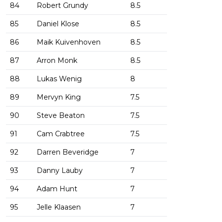
84
Robert Grundy
8.5
85
Daniel Klose
8.5
86
Maik Kuivenhoven
8.5
87
Arron Monk
8.5
88
Lukas Wenig
8
89
Mervyn King
7.5
90
Steve Beaton
7.5
91
Cam Crabtree
7.5
92
Darren Beveridge
7
93
Danny Lauby
7
94
Adam Hunt
7
95
Jelle Klaasen
7