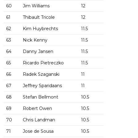
60
Jim Williams
12
61
Thibault Tricole
12
62
Kim Huybrechts
11.5
63
Nick Kenny
11.5
64
Danny Jansen
11.5
65
Ricardo Pietreczko
11.5
66
Radek Szaganski
11
67
Jeffrey Sparidaans
11
68
Stefan Bellmont
10.5
69
Robert Owen
10.5
70
Chris Landman
10.5
71
Jose de Sousa
10.5