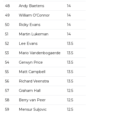
48
Andy Baetens
14
49
William O'Connor
14
50
Ricky Evans
14
51
Martin Lukeman
14
52
Lee Evans
13.5
53
Mario Vandenbogaerde
13.5
54
Gerwyn Price
13.5
55
Matt Campbell
13.5
56
Richard Veenstra
13.5
57
Graham Hall
12.5
58
Berry van Peer
12.5
59
Mensur Suljovic
12.5