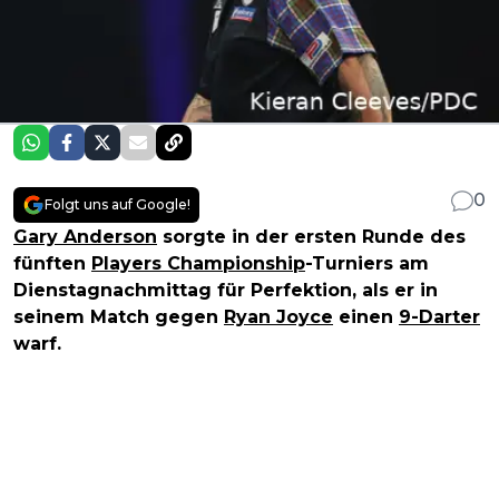
0
Folgt uns auf Google!
Gary Anderson
sorgte in der ersten Runde des
fünften
Players Championship
-Turniers am
Dienstagnachmittag für Perfektion, als er in
seinem Match gegen
Ryan Joyce
einen
9-Darter
warf.