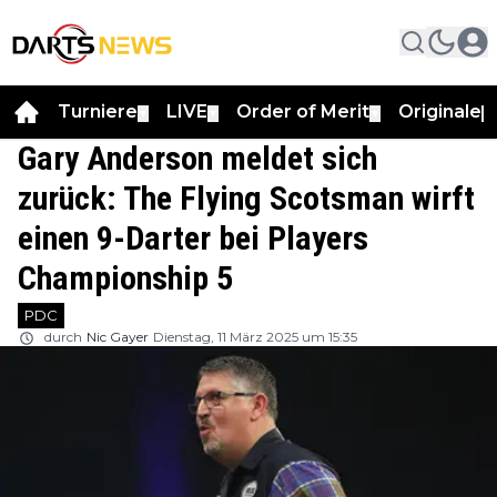
Turniere
LIVE
Order of Merit
Originale
▼
▼
▼
▼
Gary Anderson meldet sich
zurück: The Flying Scotsman wirft
einen 9-Darter bei Players
Championship 5
PDC
durch
Nic Gayer
Dienstag, 11 März 2025 um 15:35