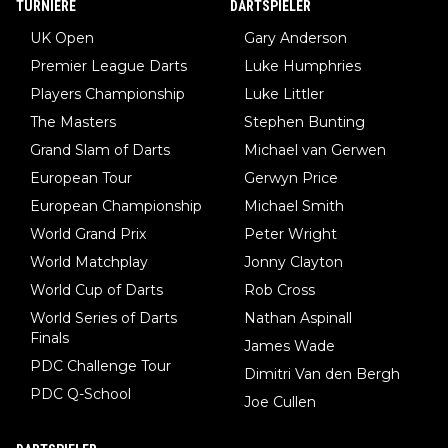
TURNIERE
DARTSPIELER
UK Open
Gary Anderson
Premier League Darts
Luke Humphries
Players Championship
Luke Littler
The Masters
Stephen Bunting
Grand Slam of Darts
Michael van Gerwen
European Tour
Gerwyn Price
European Championship
Michael Smith
World Grand Prix
Peter Wright
World Matchplay
Jonny Clayton
World Cup of Darts
Rob Cross
World Series of Darts
Nathan Aspinall
Finals
James Wade
PDC Challenge Tour
Dimitri Van den Bergh
PDC Q-School
Joe Cullen