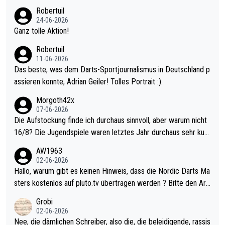
nter 60 im Ave dagegen eigentlich schon zu schwach - gerade
Robertuil
mal 40+ erst recht. Da gewinnst keinen Blumentopf - ist ja noc
24-06-2026
h krasser wie ein Pokalspiel eines Kreisligisten vs einem Bund
Ganz tolle Aktion!
esligisten.
Robertuil
11-06-2026
Das beste, was dem Darts-Sportjournalismus in Deutschland p
assieren konnte, Adrian Geiler! Tolles Portrait :).
Morgoth42x
07-06-2026
Die Aufstockung finde ich durchaus sinnvoll, aber warum nicht
16/8? Die Jugendspiele waren letztes Jahr durchaus sehr kurz
weilig und besser anzuschauen, als manch Erwachsenenspiel.
AW1963
Allerdings ist Mitchell Lawrie als Nummer 1 der Welt eh qualifi
02-06-2026
ziert. Somit ändert die automatische Qualifikation des Weltmei
Hallo, warum gibt es keinen Hinweis, dass die Nordic Darts Ma
sters erstmal nichts. Ich denke sie wollen damit für nächstes J
sters kostenlos auf pluto.tv übertragen werden ? Bitte den Arti
ahr vorsorgen, denn da ist er alt genug für die PDC und wird w
kel aktualisieren, danke!
Grobi
ohl wenig WDF Turniere spielen. Dies war bei Archie Self letzt
02-06-2026
es Jahr der Fall. Er musste als amtierender Weltmeister durch
Nee, die dämlichen Schreiber, also die, die beleidigende, rassis