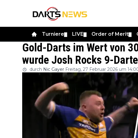
Turniere
LIVE
Order of Merit
▼
▼
▼
Gold-Darts im Wert von 30
wurde Josh Rocks 9-Darte
durch
Nic Gayer
Freitag, 27 Februar 2026 um 14:0