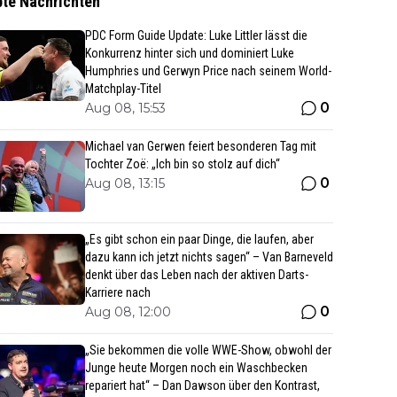
bte Nachrichten
PDC Form Guide Update: Luke Littler lässt die
Konkurrenz hinter sich und dominiert Luke
Humphries und Gerwyn Price nach seinem World-
Matchplay-Titel
0
Aug 08, 15:53
Michael van Gerwen feiert besonderen Tag mit
Tochter Zoë: „Ich bin so stolz auf dich“
0
Aug 08, 13:15
„Es gibt schon ein paar Dinge, die laufen, aber
dazu kann ich jetzt nichts sagen“ – Van Barneveld
denkt über das Leben nach der aktiven Darts-
Karriere nach
0
Aug 08, 12:00
„Sie bekommen die volle WWE-Show, obwohl der
Junge heute Morgen noch ein Waschbecken
repariert hat“ – Dan Dawson über den Kontrast,