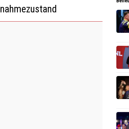
Belie
usnahmezustand