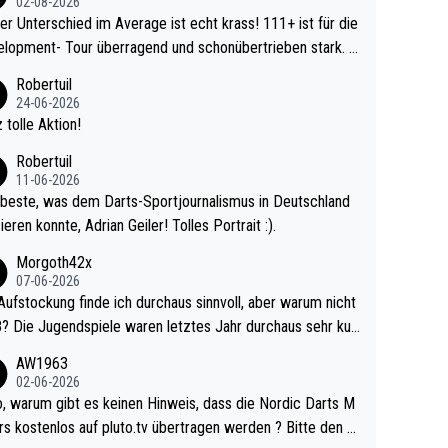
02-08-2026
r Unterschied im Average ist echt krass! 111+ ist für die
lopment- Tour überragend und schonübertrieben stark. U
 Ave dagegen eigentlich schon zu schwach - gerad
Robertuil
st recht. Da gewinnst keinen Blumentopf - ist ja n
24-06-2026
kalspiel eines Kreisligisten vs einem Bu
 tolle Aktion!
ligisten.
Robertuil
11-06-2026
beste, was dem Darts-Sportjournalismus in Deutschland
ieren konnte, Adrian Geiler! Tolles Portrait :).
Morgoth42x
07-06-2026
Aufstockung finde ich durchaus sinnvoll, aber warum nicht
r durchaus sehr kur
lig und besser anzuschauen, als manch Erwachsenenspie
AW1963
02-06-2026
ert. Somit ändert die automatische Qualifikation des Weltm
e Nordic Darts M
mal nichts. Ich denke sie wollen damit für nächste
rs kostenlos auf pluto.tv übertragen werden ? Bitte den A
hr vorsorgen, denn da ist er alt genug für die PDC und wir