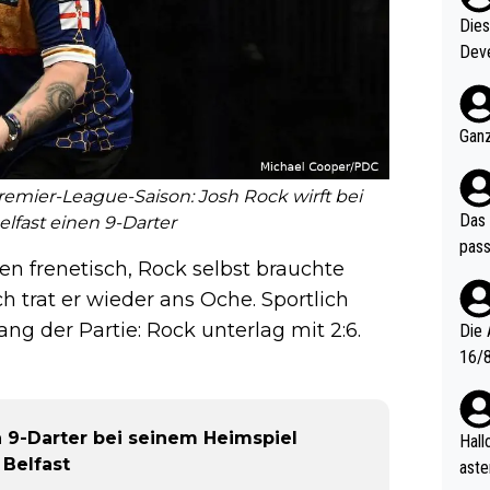
Diese
Deve
nter 60 im
e mal 40+ er
och krasser wie ein Po
Ganz
ndes
emier-League-Saison: Josh Rock wirft bei
Das 
lfast einen 9-Darter
pass
ten frenetisch, Rock selbst brauchte
 trat er wieder ans Oche. Sportlich
g der Partie: Rock unterlag mit 2:6.
Die 
16/8? Die Jugendspiele waren letztes Jah
zwei
l. Allerdings ist Mitchell Lawrie als Nummer 1 der Welt eh quali
fizi
n 9-Darter bei seinem Heimspiel
Hallo, warum gibt es keinen Hinweis, dass di
eisters erst
 Belfast
aste
s Ja