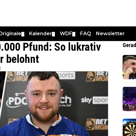
Originale
Kalender
WDF
FAQ
Newsletter
▼
▼
▼
.000 Pfund: So lukrativ
Gerad
r belohnt
0