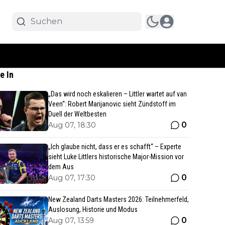
e In
„Das wird noch eskalieren – Littler wartet auf van
Veen“: Robert Marijanovic sieht Zündstoff im
Duell der Weltbesten
0
Aug 07, 18:30
„Ich glaube nicht, dass er es schafft“ – Experte
sieht Luke Littlers historische Major-Mission vor
dem Aus
0
Aug 07, 17:30
New Zealand Darts Masters 2026: Teilnehmerfeld,
Auslosung, Historie und Modus
0
Aug 07, 13:59