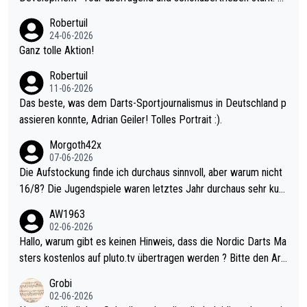
nter 60 im Ave dagegen eigentlich schon zu schwach - gerade
Robertuil
mal 40+ erst recht. Da gewinnst keinen Blumentopf - ist ja noc
24-06-2026
h krasser wie ein Pokalspiel eines Kreisligisten vs einem Bund
Ganz tolle Aktion!
esligisten.
Robertuil
11-06-2026
Das beste, was dem Darts-Sportjournalismus in Deutschland p
assieren konnte, Adrian Geiler! Tolles Portrait :).
Morgoth42x
07-06-2026
Die Aufstockung finde ich durchaus sinnvoll, aber warum nicht
16/8? Die Jugendspiele waren letztes Jahr durchaus sehr kurz
weilig und besser anzuschauen, als manch Erwachsenenspiel.
AW1963
Allerdings ist Mitchell Lawrie als Nummer 1 der Welt eh qualifi
02-06-2026
ziert. Somit ändert die automatische Qualifikation des Weltmei
Hallo, warum gibt es keinen Hinweis, dass die Nordic Darts Ma
sters erstmal nichts. Ich denke sie wollen damit für nächstes J
sters kostenlos auf pluto.tv übertragen werden ? Bitte den Arti
ahr vorsorgen, denn da ist er alt genug für die PDC und wird w
kel aktualisieren, danke!
Grobi
ohl wenig WDF Turniere spielen. Dies war bei Archie Self letzt
02-06-2026
es Jahr der Fall. Er musste als amtierender Weltmeister durch