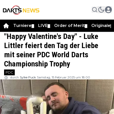
Turniere
LIVE
Order of Merit
Originale
▼
▼
▼
▼
"Happy Valentine's Day" - Luke
Littler feiert den Tag der Liebe
mit seiner PDC World Darts
Championship Trophy
PDC
durch
Sylke Puck
Samstag, 15 Februar 2025 um 18:00