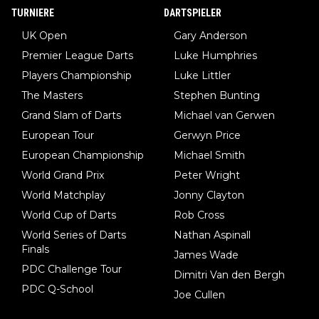
TURNIERE
DARTSPIELER
UK Open
Gary Anderson
Premier League Darts
Luke Humphries
Players Championship
Luke Littler
The Masters
Stephen Bunting
Grand Slam of Darts
Michael van Gerwen
European Tour
Gerwyn Price
European Championship
Michael Smith
World Grand Prix
Peter Wright
World Matchplay
Jonny Clayton
World Cup of Darts
Rob Cross
World Series of Darts
Nathan Aspinall
Finals
James Wade
PDC Challenge Tour
Dimitri Van den Bergh
PDC Q-School
Joe Cullen