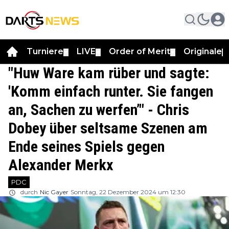
Turniere
LIVE
Order of Merit
Originale
▼
▼
▼
▼
"Huw Ware kam rüber und sagte:
'Komm einfach runter. Sie fangen
an, Sachen zu werfen’" - Chris
Dobey über seltsame Szenen am
Ende seines Spiels gegen
Alexander Merkx
PDC
durch
Nic Gayer
Sonntag, 22 Dezember 2024 um 12:30