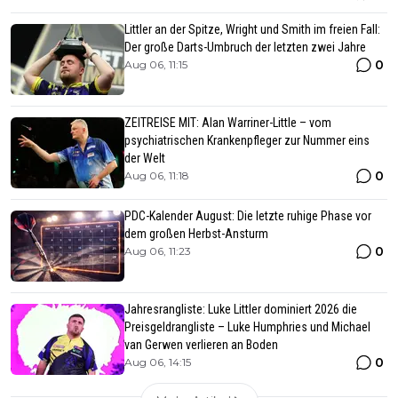
Littler an der Spitze, Wright und Smith im freien Fall:
Der große Darts-Umbruch der letzten zwei Jahre
0
Aug 06, 11:15
ZEITREISE MIT: Alan Warriner-Little – vom
psychiatrischen Krankenpfleger zur Nummer eins
der Welt
0
Aug 06, 11:18
PDC-Kalender August: Die letzte ruhige Phase vor
dem großen Herbst-Ansturm
0
Aug 06, 11:23
Jahresrangliste: Luke Littler dominiert 2026 die
Preisgeldrangliste – Luke Humphries und Michael
van Gerwen verlieren an Boden
0
Aug 06, 14:15