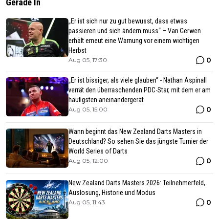
Gerade In
„Er ist sich nur zu gut bewusst, dass etwas
passieren und sich ändern muss“ – Van Gerwen
erhält erneut eine Warnung vor einem wichtigen
Herbst
0
Aug 05, 17:30
„Er ist bissiger, als viele glauben“ - Nathan Aspinall
verrät den überraschenden PDC-Star, mit dem er am
häufigsten aneinandergerät
0
Aug 05, 15:00
Wann beginnt das New Zealand Darts Masters in
Deutschland? So sehen Sie das jüngste Turnier der
World Series of Darts
0
Aug 05, 12:00
New Zealand Darts Masters 2026: Teilnehmerfeld,
Auslosung, Historie und Modus
0
Aug 05, 11:43