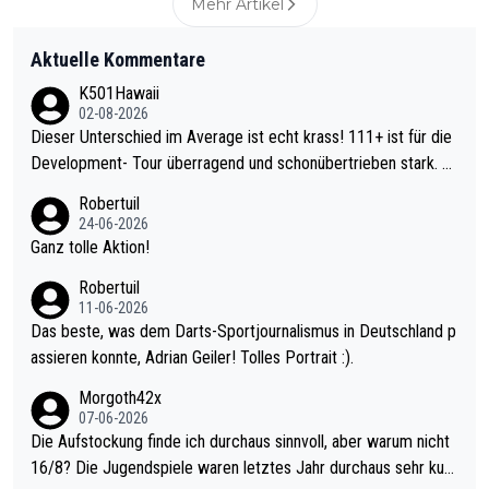
Mehr Artikel
Aktuelle Kommentare
K501Hawaii
02-08-2026
Dieser Unterschied im Average ist echt krass! 111+ ist für die
Development- Tour überragend und schonübertrieben stark. U
nter 60 im Ave dagegen eigentlich schon zu schwach - gerade
Robertuil
mal 40+ erst recht. Da gewinnst keinen Blumentopf - ist ja noc
24-06-2026
h krasser wie ein Pokalspiel eines Kreisligisten vs einem Bund
Ganz tolle Aktion!
esligisten.
Robertuil
11-06-2026
Das beste, was dem Darts-Sportjournalismus in Deutschland p
assieren konnte, Adrian Geiler! Tolles Portrait :).
Morgoth42x
07-06-2026
Die Aufstockung finde ich durchaus sinnvoll, aber warum nicht
16/8? Die Jugendspiele waren letztes Jahr durchaus sehr kurz