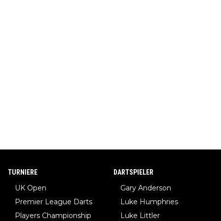
TURNIERE
DARTSPIELER
UK Open
Gary Anderson
Premier League Darts
Luke Humphries
Players Championship
Luke Littler