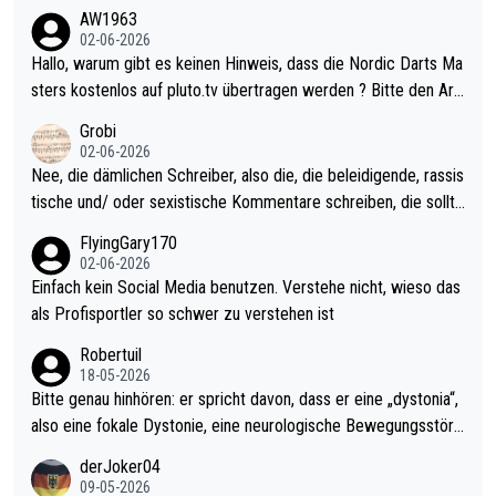
weilig und besser anzuschauen, als manch Erwachsenenspiel.
AW1963
Allerdings ist Mitchell Lawrie als Nummer 1 der Welt eh qualifi
02-06-2026
ziert. Somit ändert die automatische Qualifikation des Weltmei
Hallo, warum gibt es keinen Hinweis, dass die Nordic Darts Ma
sters erstmal nichts. Ich denke sie wollen damit für nächstes J
sters kostenlos auf pluto.tv übertragen werden ? Bitte den Arti
ahr vorsorgen, denn da ist er alt genug für die PDC und wird w
kel aktualisieren, danke!
Grobi
ohl wenig WDF Turniere spielen. Dies war bei Archie Self letzt
02-06-2026
es Jahr der Fall. Er musste als amtierender Weltmeister durch
Nee, die dämlichen Schreiber, also die, die beleidigende, rassis
den Qualifier und ich glaube kaum, dass Mitchel sich das (in Ve
tische und/ oder sexistische Kommentare schreiben, die sollte
gas) antun würde, wenn er doch eigentlich die PDC-WM als Zi
n das einfach mal bleiben lassen. Sollten besser mal ihr eigene
FlyingGary170
el hat.
s Leben in den Griff kriegen. Nur eins wundert mich: Luke Little
02-06-2026
r war doch neulich erst derjenige, der über Social Media GvV p
Einfach kein Social Media benutzen. Verstehe nicht, wieso das
rovoziert hat. Und Littlers Mutter schießt öfters mal gegen Ric
als Profisportler so schwer zu verstehen ist
ardo Pietreczko auf Social Media. Hmmmm. Finde den Fehler!
Robertuil
18-05-2026
Bitte genau hinhören: er spricht davon, dass er eine „dystonia“,
also eine fokale Dystonie, eine neurologische Bewegungsstöru
ng, bei der unkontrolliert Bewegungen und Krämpfe erzeugt w
derJoker04
erden, im Arm hat. Und, dass Medikamente ihm helfen! Ich glau
09-05-2026