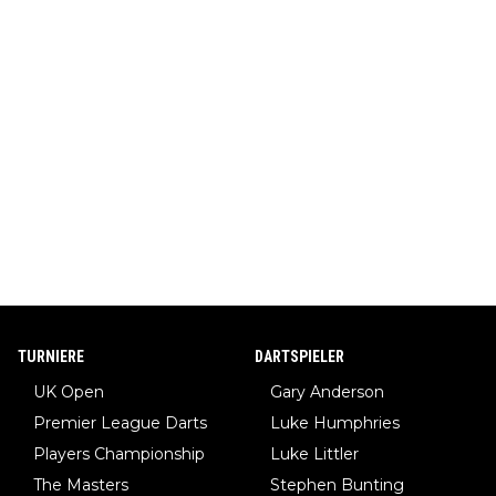
TURNIERE
DARTSPIELER
UK Open
Gary Anderson
Premier League Darts
Luke Humphries
Players Championship
Luke Littler
The Masters
Stephen Bunting