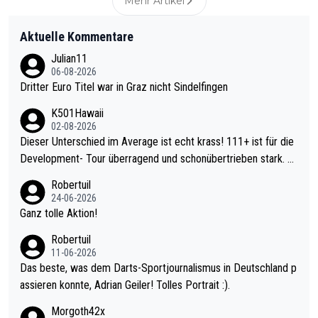
Mehr Artikel
Aktuelle Kommentare
Julian11
06-08-2026
Dritter Euro Titel war in Graz nicht Sindelfingen
K501Hawaii
02-08-2026
Dieser Unterschied im Average ist echt krass! 111+ ist für die
Development- Tour überragend und schonübertrieben stark. U
nter 60 im Ave dagegen eigentlich schon zu schwach - gerade
Robertuil
mal 40+ erst recht. Da gewinnst keinen Blumentopf - ist ja noc
24-06-2026
h krasser wie ein Pokalspiel eines Kreisligisten vs einem Bund
Ganz tolle Aktion!
esligisten.
Robertuil
11-06-2026
Das beste, was dem Darts-Sportjournalismus in Deutschland p
assieren konnte, Adrian Geiler! Tolles Portrait :).
Morgoth42x