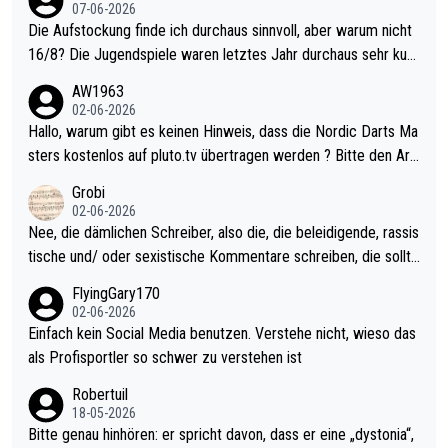
07-06-2026
Die Aufstockung finde ich durchaus sinnvoll, aber warum nicht
16/8? Die Jugendspiele waren letztes Jahr durchaus sehr kurz
weilig und besser anzuschauen, als manch Erwachsenenspiel.
AW1963
Allerdings ist Mitchell Lawrie als Nummer 1 der Welt eh qualifi
02-06-2026
ziert. Somit ändert die automatische Qualifikation des Weltmei
Hallo, warum gibt es keinen Hinweis, dass die Nordic Darts Ma
sters erstmal nichts. Ich denke sie wollen damit für nächstes J
sters kostenlos auf pluto.tv übertragen werden ? Bitte den Arti
ahr vorsorgen, denn da ist er alt genug für die PDC und wird w
kel aktualisieren, danke!
Grobi
ohl wenig WDF Turniere spielen. Dies war bei Archie Self letzt
02-06-2026
es Jahr der Fall. Er musste als amtierender Weltmeister durch
Nee, die dämlichen Schreiber, also die, die beleidigende, rassis
den Qualifier und ich glaube kaum, dass Mitchel sich das (in Ve
tische und/ oder sexistische Kommentare schreiben, die sollte
gas) antun würde, wenn er doch eigentlich die PDC-WM als Zi
n das einfach mal bleiben lassen. Sollten besser mal ihr eigene
FlyingGary170
el hat.
s Leben in den Griff kriegen. Nur eins wundert mich: Luke Little
02-06-2026
r war doch neulich erst derjenige, der über Social Media GvV p
Einfach kein Social Media benutzen. Verstehe nicht, wieso das
rovoziert hat. Und Littlers Mutter schießt öfters mal gegen Ric
als Profisportler so schwer zu verstehen ist
ardo Pietreczko auf Social Media. Hmmmm. Finde den Fehler!
Robertuil
18-05-2026
Bitte genau hinhören: er spricht davon, dass er eine „dystonia“,