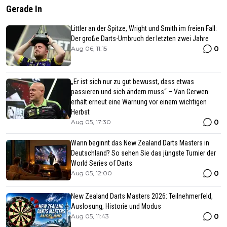
Gerade In
Littler an der Spitze, Wright und Smith im freien Fall:
Der große Darts-Umbruch der letzten zwei Jahre
0
Aug 06, 11:15
„Er ist sich nur zu gut bewusst, dass etwas
passieren und sich ändern muss“ – Van Gerwen
erhält erneut eine Warnung vor einem wichtigen
Herbst
0
Aug 05, 17:30
Wann beginnt das New Zealand Darts Masters in
Deutschland? So sehen Sie das jüngste Turnier der
World Series of Darts
0
Aug 05, 12:00
New Zealand Darts Masters 2026: Teilnehmerfeld,
Auslosung, Historie und Modus
0
Aug 05, 11:43