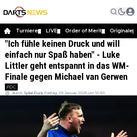
Turniere
LIVE
Order of Merit
Originale
▼
▼
▼
▼
"Ich fühle keinen Druck und will
einfach nur Spaß haben" - Luke
Littler geht entspannt in das WM-
Finale gegen Michael van Gerwen
PDC
durch
Sylke Puck
Freitag, 03 Januar 2025 um 10:30