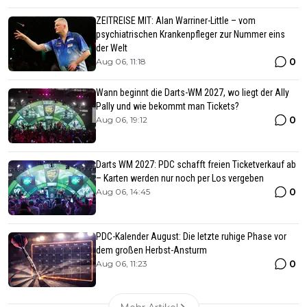
ZEITREISE MIT: Alan Warriner-Little – vom
psychiatrischen Krankenpfleger zur Nummer eins
der Welt
0
Aug 06, 11:18
Wann beginnt die Darts-WM 2027, wo liegt der Ally
Pally und wie bekommt man Tickets?
0
Aug 06, 19:12
Darts WM 2027: PDC schafft freien Ticketverkauf ab
– Karten werden nur noch per Los vergeben
0
Aug 06, 14:45
PDC-Kalender August: Die letzte ruhige Phase vor
dem großen Herbst-Ansturm
0
Aug 06, 11:23