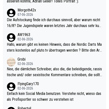
assieren konnte, Adrian Geiler! Tolles Portrait :).
Morgoth42x
07-06-2026
Die Aufstockung finde ich durchaus sinnvoll, aber warum nicht
16/8? Die Jugendspiele waren letztes Jahr durchaus sehr kurz
weilig und besser anzuschauen, als manch Erwachsenenspiel.
AW1963
Allerdings ist Mitchell Lawrie als Nummer 1 der Welt eh qualifi
02-06-2026
ziert. Somit ändert die automatische Qualifikation des Weltmei
Hallo, warum gibt es keinen Hinweis, dass die Nordic Darts Ma
sters erstmal nichts. Ich denke sie wollen damit für nächstes J
sters kostenlos auf pluto.tv übertragen werden ? Bitte den Arti
ahr vorsorgen, denn da ist er alt genug für die PDC und wird w
kel aktualisieren, danke!
Grobi
ohl wenig WDF Turniere spielen. Dies war bei Archie Self letzt
02-06-2026
es Jahr der Fall. Er musste als amtierender Weltmeister durch
Nee, die dämlichen Schreiber, also die, die beleidigende, rassis
den Qualifier und ich glaube kaum, dass Mitchel sich das (in Ve
tische und/ oder sexistische Kommentare schreiben, die sollte
gas) antun würde, wenn er doch eigentlich die PDC-WM als Zi
n das einfach mal bleiben lassen. Sollten besser mal ihr eigene
FlyingGary170
el hat.
s Leben in den Griff kriegen. Nur eins wundert mich: Luke Little
02-06-2026
r war doch neulich erst derjenige, der über Social Media GvV p
Einfach kein Social Media benutzen. Verstehe nicht, wieso das
rovoziert hat. Und Littlers Mutter schießt öfters mal gegen Ric
als Profisportler so schwer zu verstehen ist
ardo Pietreczko auf Social Media. Hmmmm. Finde den Fehler!
Robertuil