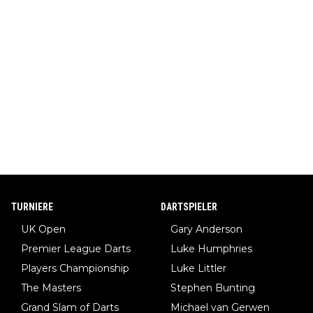
TURNIERE
DARTSPIELER
UK Open
Gary Anderson
Premier League Darts
Luke Humphries
Players Championship
Luke Littler
The Masters
Stephen Bunting
Grand Slam of Darts
Michael van Gerwen