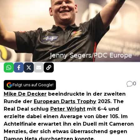
0
Folgt uns auf Google!
Mike De Decker
beeindruckte in der zweiten
Runde der
European Darts Trophy
2025. The
Real Deal schlug
Peter Wright
mit 6-4 und
erzielte dabei einen Average von über 105. Im
Achtelfinale erwartet ihn ein Duell mit Cameron
Menzies, der sich etwas überraschend gegen
Damon Heta durchsetzen konnte.