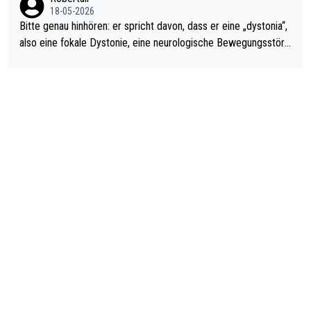
18-05-2026
Bitte genau hinhören: er spricht davon, dass er eine „dystonia“,
also eine fokale Dystonie, eine neurologische Bewegungsstöru
ng, bei der unkontrolliert Bewegungen und Krämpfe erzeugt w
erden, im Arm hat. Und, dass Medikamente ihm helfen! Ich glau
be immer noch, dass sehr viele der Dartits-Fälle fälschlich psy
chologisiert werden und eigentlich fokale Dystonien sind. Und
diese könnten teils wirksam behandelt werden! Dafür müsste
man nur zum Neurologen und nicht zum Mentaltrainer gehen…