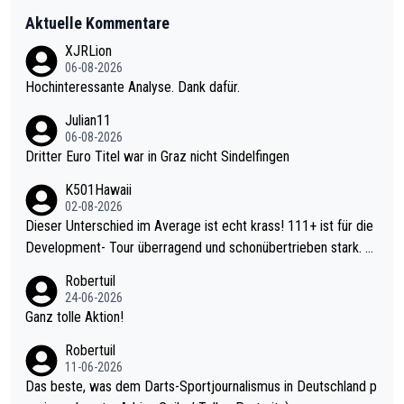
Aktuelle Kommentare
XJRLion
06-08-2026
Hochinteressante Analyse. Dank dafür.
Julian11
06-08-2026
Dritter Euro Titel war in Graz nicht Sindelfingen
K501Hawaii
02-08-2026
Dieser Unterschied im Average ist echt krass! 111+ ist für die
Development- Tour überragend und schonübertrieben stark. U
nter 60 im Ave dagegen eigentlich schon zu schwach - gerade
Robertuil
mal 40+ erst recht. Da gewinnst keinen Blumentopf - ist ja noc
24-06-2026
h krasser wie ein Pokalspiel eines Kreisligisten vs einem Bund
Ganz tolle Aktion!
esligisten.
Robertuil
11-06-2026
Das beste, was dem Darts-Sportjournalismus in Deutschland p