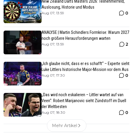
New Zealand Darts Masters 2026: Teilnehmerfeld,
Auslosung, Historie und Modus
0
Aug 07, 13:59
ANALYSE | Martin Schindlers Formkrise: Warum 2027
noch größere Herausforderungen warten
2
Aug 07, 13:59
„Ich glaube nicht, dass er es schafft“ – Experte sieht
Luke Littlers historische Major-Mission vor dem Aus
0
Aug 07, 17:30
„Das wird noch eskalieren – Littler wartet auf van
Veen“: Robert Marijanovic sieht Zündstoff im Duell
der Weltbesten
0
Aug 07, 18:30
Mehr Artikel