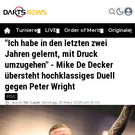
Turniere
LIVE
Order of Merit
Originale
▼
▼
▼
▼
"Ich habe in den letzten zwei
Jahren gelernt, mit Druck
umzugehen" - Mike De Decker
übersteht hochklassiges Duell
gegen Peter Wright
PDC
durch
Nic Gayer
Sonntag, 23 März 2025 um 13:00