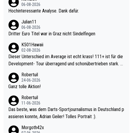
06-08-2026
Hochinteressante Analyse. Dank dafür.
Julian11
06-08-2026
Dritter Euro Titel war in Graz nicht Sindelfingen
K501Hawaii
02-08-2026
Dieser Unterschied im Average ist echt krass! 111+ ist für die
Development- Tour überragend und schonübertrieben stark. U
nter 60 im Ave dagegen eigentlich schon zu schwach - gerade
Robertuil
mal 40+ erst recht. Da gewinnst keinen Blumentopf - ist ja noc
24-06-2026
h krasser wie ein Pokalspiel eines Kreisligisten vs einem Bund
Ganz tolle Aktion!
esligisten.
Robertuil
11-06-2026
Das beste, was dem Darts-Sportjournalismus in Deutschland p
assieren konnte, Adrian Geiler! Tolles Portrait :).
Morgoth42x
07-06-2026