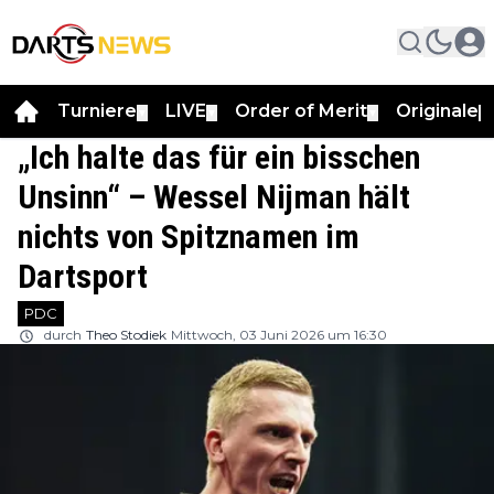
Turniere
LIVE
Order of Merit
Originale
▼
▼
▼
▼
„Ich halte das für ein bisschen
Unsinn“ – Wessel Nijman hält
nichts von Spitznamen im
Dartsport
PDC
durch
Theo Stodiek
Mittwoch, 03 Juni 2026 um 16:30