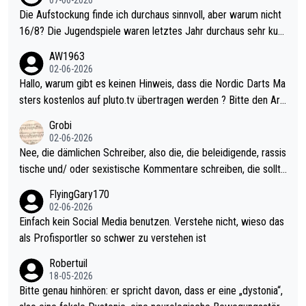
Die Aufstockung finde ich durchaus sinnvoll, aber warum nicht
16/8? Die Jugendspiele waren letztes Jahr durchaus sehr kurz
weilig und besser anzuschauen, als manch Erwachsenenspiel.
AW1963
Allerdings ist Mitchell Lawrie als Nummer 1 der Welt eh qualifi
02-06-2026
ziert. Somit ändert die automatische Qualifikation des Weltmei
Hallo, warum gibt es keinen Hinweis, dass die Nordic Darts Ma
sters erstmal nichts. Ich denke sie wollen damit für nächstes J
sters kostenlos auf pluto.tv übertragen werden ? Bitte den Arti
ahr vorsorgen, denn da ist er alt genug für die PDC und wird w
kel aktualisieren, danke!
Grobi
ohl wenig WDF Turniere spielen. Dies war bei Archie Self letzt
02-06-2026
es Jahr der Fall. Er musste als amtierender Weltmeister durch
Nee, die dämlichen Schreiber, also die, die beleidigende, rassis
den Qualifier und ich glaube kaum, dass Mitchel sich das (in Ve
tische und/ oder sexistische Kommentare schreiben, die sollte
gas) antun würde, wenn er doch eigentlich die PDC-WM als Zi
n das einfach mal bleiben lassen. Sollten besser mal ihr eigene
FlyingGary170
el hat.
s Leben in den Griff kriegen. Nur eins wundert mich: Luke Little
02-06-2026
r war doch neulich erst derjenige, der über Social Media GvV p
Einfach kein Social Media benutzen. Verstehe nicht, wieso das
rovoziert hat. Und Littlers Mutter schießt öfters mal gegen Ric
als Profisportler so schwer zu verstehen ist
ardo Pietreczko auf Social Media. Hmmmm. Finde den Fehler!
Robertuil
18-05-2026
Bitte genau hinhören: er spricht davon, dass er eine „dystonia“,