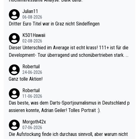
Julian11
06-08-2026
Dritter Euro Titel war in Graz nicht Sindelfingen
K501Hawaii
02-08-2026
Dieser Unterschied im Average ist echt krass! 111+ ist für die
Development- Tour überragend und schonübertrieben stark. U
nter 60 im Ave dagegen eigentlich schon zu schwach - gerade
Robertuil
mal 40+ erst recht. Da gewinnst keinen Blumentopf - ist ja noc
24-06-2026
h krasser wie ein Pokalspiel eines Kreisligisten vs einem Bund
Ganz tolle Aktion!
esligisten.
Robertuil
11-06-2026
Das beste, was dem Darts-Sportjournalismus in Deutschland p
assieren konnte, Adrian Geiler! Tolles Portrait :).
Morgoth42x
07-06-2026
Die Aufstockung finde ich durchaus sinnvoll, aber warum nicht