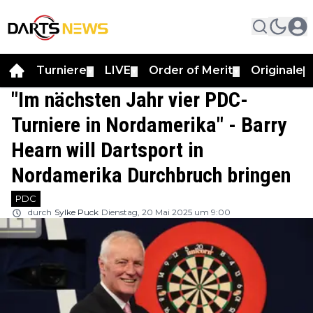
Turniere
LIVE
Order of Merit
Originale
▼
▼
▼
▼
"Im nächsten Jahr vier PDC-
Turniere in Nordamerika" - Barry
Hearn will Dartsport in
Nordamerika Durchbruch bringen
PDC
durch
Sylke Puck
Dienstag, 20 Mai 2025 um 9:00