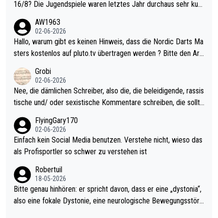
16/8? Die Jugendspiele waren letztes Jahr durchaus sehr kurz
weilig und besser anzuschauen, als manch Erwachsenenspiel.
AW1963
Allerdings ist Mitchell Lawrie als Nummer 1 der Welt eh qualifi
02-06-2026
ziert. Somit ändert die automatische Qualifikation des Weltmei
Hallo, warum gibt es keinen Hinweis, dass die Nordic Darts Ma
sters erstmal nichts. Ich denke sie wollen damit für nächstes J
sters kostenlos auf pluto.tv übertragen werden ? Bitte den Arti
ahr vorsorgen, denn da ist er alt genug für die PDC und wird w
kel aktualisieren, danke!
Grobi
ohl wenig WDF Turniere spielen. Dies war bei Archie Self letzt
02-06-2026
es Jahr der Fall. Er musste als amtierender Weltmeister durch
Nee, die dämlichen Schreiber, also die, die beleidigende, rassis
den Qualifier und ich glaube kaum, dass Mitchel sich das (in Ve
tische und/ oder sexistische Kommentare schreiben, die sollte
gas) antun würde, wenn er doch eigentlich die PDC-WM als Zi
n das einfach mal bleiben lassen. Sollten besser mal ihr eigene
FlyingGary170
el hat.
s Leben in den Griff kriegen. Nur eins wundert mich: Luke Little
02-06-2026
r war doch neulich erst derjenige, der über Social Media GvV p
Einfach kein Social Media benutzen. Verstehe nicht, wieso das
rovoziert hat. Und Littlers Mutter schießt öfters mal gegen Ric
als Profisportler so schwer zu verstehen ist
ardo Pietreczko auf Social Media. Hmmmm. Finde den Fehler!
Robertuil
18-05-2026
Bitte genau hinhören: er spricht davon, dass er eine „dystonia“,
also eine fokale Dystonie, eine neurologische Bewegungsstöru
ng, bei der unkontrolliert Bewegungen und Krämpfe erzeugt w