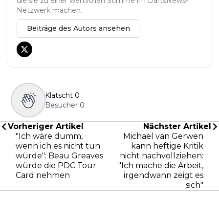
die sie zu einer wertvollen Stimme im DartsNews-
Netzwerk machen.
Beiträge des Autors ansehen
Klatscht
0
Besucher
0
Vorheriger Artikel
Nächster Artikel
"Ich wäre dumm,
Michael van Gerwen
wenn ich es nicht tun
kann heftige Kritik
würde": Beau Greaves
nicht nachvollziehen:
würde die PDC Tour
"Ich mache die Arbeit,
Card nehmen
irgendwann zeigt es
sich"