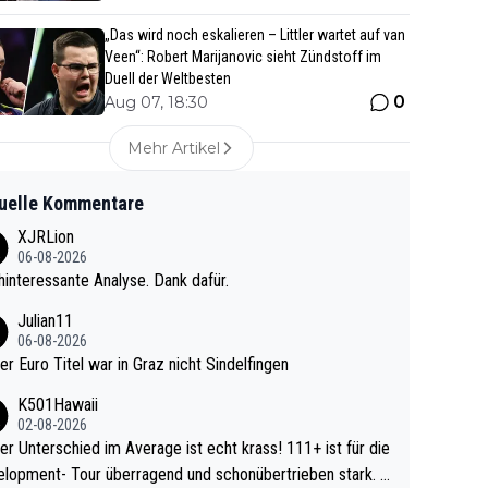
„Das wird noch eskalieren – Littler wartet auf van
Veen“: Robert Marijanovic sieht Zündstoff im
Duell der Weltbesten
0
Aug 07, 18:30
Mehr Artikel
uelle Kommentare
XJRLion
06-08-2026
interessante Analyse. Dank dafür.
Julian11
06-08-2026
ter Euro Titel war in Graz nicht Sindelfingen
K501Hawaii
02-08-2026
r Unterschied im Average ist echt krass! 111+ ist für die
lopment- Tour überragend und schonübertrieben stark. U