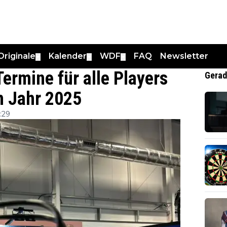
Originale
Kalender
WDF
FAQ
Newsletter
▼
▼
▼
ermine für alle Players
Gerad
m Jahr 2025
:29