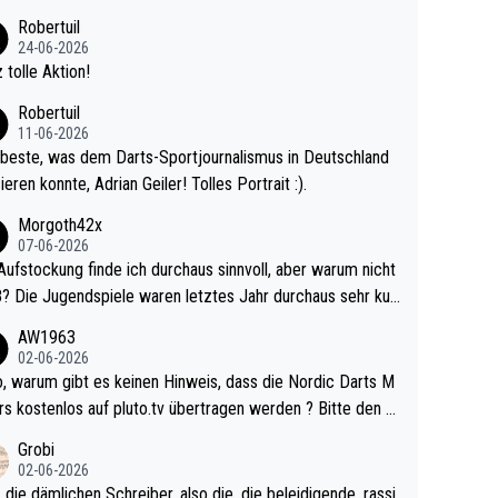
 Ave dagegen eigentlich schon zu schwach - gerad
Robertuil
st recht. Da gewinnst keinen Blumentopf - ist ja n
24-06-2026
kalspiel eines Kreisligisten vs einem Bu
 tolle Aktion!
ligisten.
Robertuil
11-06-2026
beste, was dem Darts-Sportjournalismus in Deutschland
ieren konnte, Adrian Geiler! Tolles Portrait :).
Morgoth42x
07-06-2026
Aufstockung finde ich durchaus sinnvoll, aber warum nicht
r durchaus sehr kur
lig und besser anzuschauen, als manch Erwachsenenspie
AW1963
02-06-2026
ert. Somit ändert die automatische Qualifikation des Weltm
e Nordic Darts M
mal nichts. Ich denke sie wollen damit für nächste
rs kostenlos auf pluto.tv übertragen werden ? Bitte den A
hr vorsorgen, denn da ist er alt genug für die PDC und wir
el aktualisieren, danke!
Grobi
hl wenig WDF Turniere spielen. Dies war bei Archie Self l
02-06-2026
es Jahr der Fall. Er musste als amtierender Weltmeister d
 die dämlichen Schreiber, also die, die beleidigende, rassi