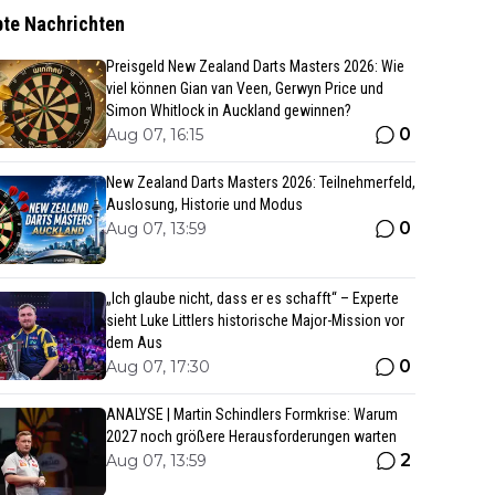
bte Nachrichten
Preisgeld New Zealand Darts Masters 2026: Wie
viel können Gian van Veen, Gerwyn Price und
Simon Whitlock in Auckland gewinnen?
0
Aug 07, 16:15
New Zealand Darts Masters 2026: Teilnehmerfeld,
Auslosung, Historie und Modus
0
Aug 07, 13:59
„Ich glaube nicht, dass er es schafft“ – Experte
sieht Luke Littlers historische Major-Mission vor
dem Aus
0
Aug 07, 17:30
ANALYSE | Martin Schindlers Formkrise: Warum
2027 noch größere Herausforderungen warten
2
Aug 07, 13:59