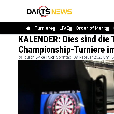
Turniere
LIVE
Order of Merit
▼
▼
▼
KALENDER: Dies sind die T
Championship-Turniere i
durch
Sylke Puck
Sonntag, 09 Februar 2025 um 13