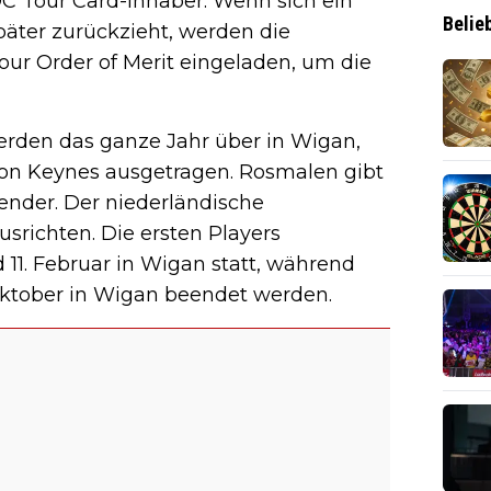
PDC Tour Card-Inhaber. Wenn sich ein
Belie
päter zurückzieht, werden die
our Order of Merit eingeladen, um die
erden das ganze Jahr über in Wigan,
ton Keynes ausgetragen. Rosmalen gibt
nder. Der niederländische
srichten. Die ersten Players
11. Februar in Wigan statt, während
. Oktober in Wigan beendet werden.