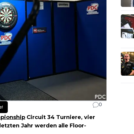
0
e!
pionship
Circuit 34 Turniere, vier
letzten Jahr werden alle Floor-
.