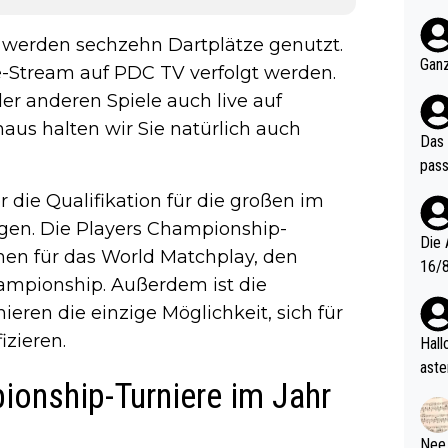
nter 60 im
e mal 40+ er
 werden sechzehn Dartplätze genutzt.
och krasser wie ein Po
Ganz
e-Stream auf PDC TV verfolgt werden.
ndes
er anderen Spiele auch live auf
aus halten wir Sie natürlich auch
Das 
pass
r die Qualifikation für die großen im
gen. Die Players Championship-
Die 
nen für das World Matchplay, den
16/8? Die Jugendspiele waren letztes Jah
ampionship. Außerdem ist die
zwei
ren die einzige Möglichkeit, sich für
l. Allerdings ist Mitchell Lawrie als Nummer 1 der Welt eh quali
fizi
izieren.
Hallo, warum gibt es keinen Hinweis, dass di
eisters erst
aste
ionship-Turniere im Jahr
s Ja
rtik
d wo
etzt
Nee,