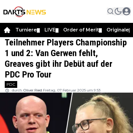
Turniere
LIVE
Order of Merit
Originale
▼
▼
▼
▼
Teilnehmer Players Championship
1 und 2: Van Gerwen fehlt,
Greaves gibt ihr Debüt auf der
PDC Pro Tour
PDC
durch
Oliver Ried
Freitag, 07 Februar 2025 um 9:53