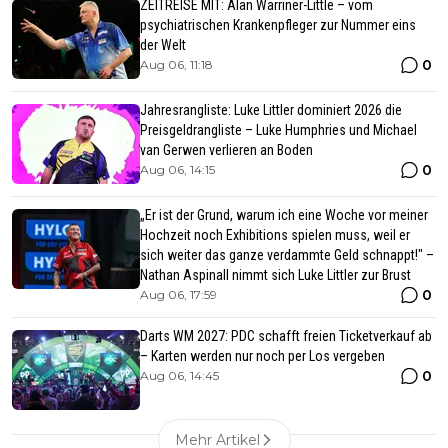
ZEITREISE MIT: Alan Warriner-Little – vom
psychiatrischen Krankenpfleger zur Nummer eins
der Welt
0
Aug 06, 11:18
Jahresrangliste: Luke Littler dominiert 2026 die
Preisgeldrangliste – Luke Humphries und Michael
van Gerwen verlieren an Boden
0
Aug 06, 14:15
„Er ist der Grund, warum ich eine Woche vor meiner
Hochzeit noch Exhibitions spielen muss, weil er
sich weiter das ganze verdammte Geld schnappt!" –
Nathan Aspinall nimmt sich Luke Littler zur Brust
0
Aug 06, 17:59
Darts WM 2027: PDC schafft freien Ticketverkauf ab
– Karten werden nur noch per Los vergeben
0
Aug 06, 14:45
Mehr Artikel