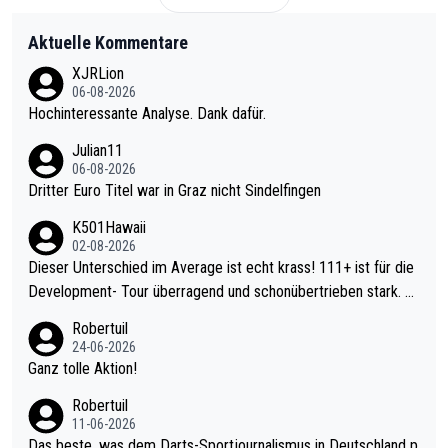
Aktuelle Kommentare
XJRLion
06-08-2026
Hochinteressante Analyse. Dank dafür.
Julian11
06-08-2026
Dritter Euro Titel war in Graz nicht Sindelfingen
K501Hawaii
02-08-2026
Dieser Unterschied im Average ist echt krass! 111+ ist für die
Development- Tour überragend und schonübertrieben stark. U
nter 60 im Ave dagegen eigentlich schon zu schwach - gerade
Robertuil
mal 40+ erst recht. Da gewinnst keinen Blumentopf - ist ja noc
24-06-2026
h krasser wie ein Pokalspiel eines Kreisligisten vs einem Bund
Ganz tolle Aktion!
esligisten.
Robertuil
11-06-2026
Das beste, was dem Darts-Sportjournalismus in Deutschland p