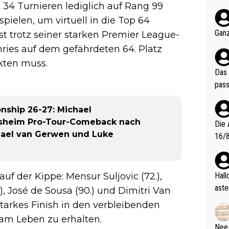
 34 Turnieren lediglich auf Rang 99
nter 60 im
e mal 40+ er
ielen, um virtuell in die Top 64
och krasser wie ein Po
Ganz
ist trotz seiner starken Premier League-
ndes
ies auf dem gefährdeten 64. Platz
kten muss.
Das 
pass
nship 26-27: Michael
desheim Pro-Tour-Comeback nach
Die 
chael van Gerwen und Luke
16/8? Die Jugendspiele waren letztes Jah
zwei
l. Allerdings ist Mitchell Lawrie als Nummer 1 der Welt eh quali
fizi
f der Kippe: Mensur Suljovic (72.),
Hallo, warum gibt es keinen Hinweis, dass di
eisters erst
aste
), José de Sousa (90.) und Dimitri Van
s Ja
rtik
starkes Finish in den verbleibenden
d wo
 am Leben zu erhalten.
etzt
Nee,