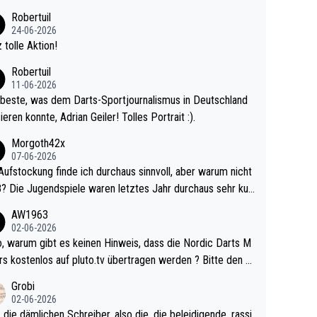
 Ave dagegen eigentlich schon zu schwach - gerad
Robertuil
st recht. Da gewinnst keinen Blumentopf - ist ja n
24-06-2026
kalspiel eines Kreisligisten vs einem Bu
 tolle Aktion!
ligisten.
Robertuil
11-06-2026
beste, was dem Darts-Sportjournalismus in Deutschland
ieren konnte, Adrian Geiler! Tolles Portrait :).
Morgoth42x
07-06-2026
Aufstockung finde ich durchaus sinnvoll, aber warum nicht
r durchaus sehr kur
lig und besser anzuschauen, als manch Erwachsenenspie
AW1963
02-06-2026
ert. Somit ändert die automatische Qualifikation des Weltm
e Nordic Darts M
mal nichts. Ich denke sie wollen damit für nächste
rs kostenlos auf pluto.tv übertragen werden ? Bitte den A
hr vorsorgen, denn da ist er alt genug für die PDC und wir
el aktualisieren, danke!
Grobi
hl wenig WDF Turniere spielen. Dies war bei Archie Self l
02-06-2026
es Jahr der Fall. Er musste als amtierender Weltmeister d
 die dämlichen Schreiber, also die, die beleidigende, rassi