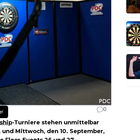
0
e!
ship
-Turniere stehen unmittelbar
 und Mittwoch, den 10. September,
ie Floor-Events 26 und 27