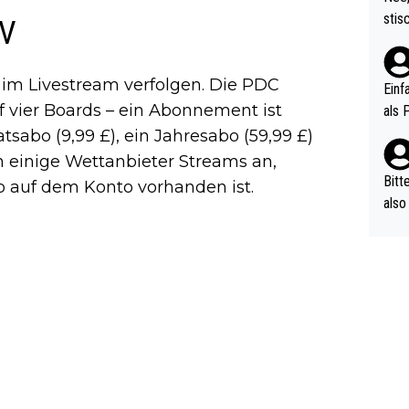
urch
stis
TV
(in 
ten 
als Z
nes 
im Livestream verfolgen. Die PDC
ttle
Einf
vV p
f vier Boards – ein Abonnement ist
als 
n Ri
tsabo (9,99 £), ein Jahresabo (59,99 £)
ehle
n einige Wettanbieter Streams an,
Bitt
o auf dem Konto vorhanden ist.
also
ung,
werd
aube
sych
d di
e ma
n…