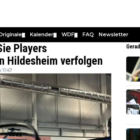
Originale
Kalender
WDF
FAQ
Newsletter
▼
▼
▼
ie Players
Gerad
n Hildesheim verfolgen
 11:47