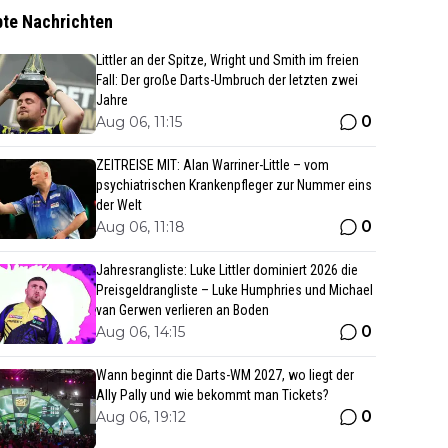
bte Nachrichten
Littler an der Spitze, Wright und Smith im freien
Fall: Der große Darts-Umbruch der letzten zwei
Jahre
0
Aug 06, 11:15
ZEITREISE MIT: Alan Warriner-Little – vom
psychiatrischen Krankenpfleger zur Nummer eins
der Welt
0
Aug 06, 11:18
Jahresrangliste: Luke Littler dominiert 2026 die
Preisgeldrangliste – Luke Humphries und Michael
van Gerwen verlieren an Boden
0
Aug 06, 14:15
Wann beginnt die Darts-WM 2027, wo liegt der
Ally Pally und wie bekommt man Tickets?
0
Aug 06, 19:12