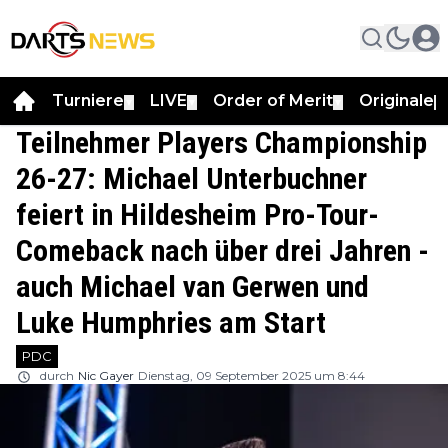
Turniere
LIVE
Order of Merit
Originale
▼
▼
▼
▼
Teilnehmer Players Championship
26-27: Michael Unterbuchner
feiert in Hildesheim Pro-Tour-
Comeback nach über drei Jahren -
auch Michael van Gerwen und
Luke Humphries am Start
PDC
durch
Nic Gayer
Dienstag, 09 September 2025 um 8:44