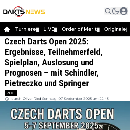
Turniere
LIVE
Order of Merit
Originale
▼
▼
▼
▼
Czech Darts Open 2025:
Ergebnisse, Teilnehmerfeld,
Spielplan, Auslosung und
Prognosen – mit Schindler,
Pietreczko und Springer
PDC
durch
Oliver Ried
Sonntag, 07 September 2025 um 22:45