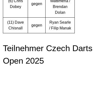
(6) Chris
Wattimena /
gegen
Dobey
Brendan
Dolan
(11) Dave
Ryan Searle
gegen
Chisnall
/ Filip Manak
Teilnehmer Czech Darts
Open 2025