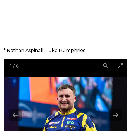
* Nathan Aspinall, Luke Humphries
1
/
6