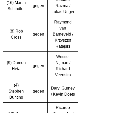
(16) Martin
gegen
Razma /
Schindler
Lukas Unger
Raymond
van
(8) Rob
gegen
Barneveld /
Cross
Krzysztof
Ratajski
Wessel
(9) Damon
Nijman /
gegen
Heta
Richard
Veenstra
(4)
Daryl Gurney
Stephen
gegen
/ Kevin Doets
Bunting
Ricardo