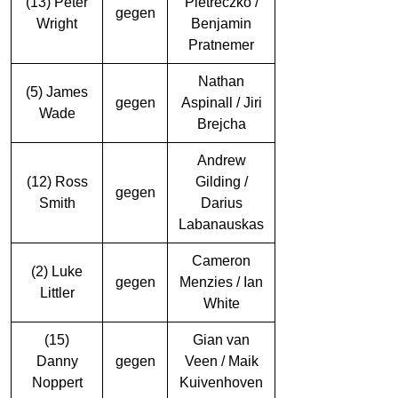
(13) Peter
Pietreczko /
gegen
Wright
Benjamin
Pratnemer
Nathan
(5) James
gegen
Aspinall / Jiri
Wade
Brejcha
Andrew
(12) Ross
Gilding /
gegen
Smith
Darius
Labanauskas
Cameron
(2) Luke
gegen
Menzies / Ian
Littler
White
(15)
Gian van
Danny
gegen
Veen / Maik
Noppert
Kuivenhoven