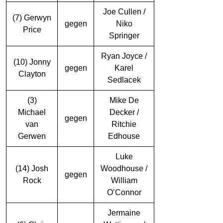
Joe Cullen /
(7) Gerwyn
gegen
Niko
Price
Springer
Ryan Joyce /
(10) Jonny
gegen
Karel
Clayton
Sedlacek
(3)
Mike De
Michael
Decker /
gegen
van
Ritchie
Gerwen
Edhouse
Luke
(14) Josh
Woodhouse /
gegen
Rock
William
O’Connor
Jermaine