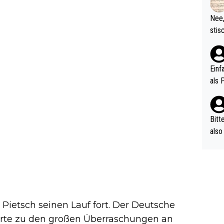
d wo
etzt
Nee,
urch
stis
(in 
ten 
als Z
nes 
ttle
Einf
vV p
als 
n Ri
ehle
Bitt
also
ung,
werd
aube
sych
d di
e ma
 Pietsch seinen Lauf fort. Der Deutsche
n…
ehörte zu den großen Überraschungen an