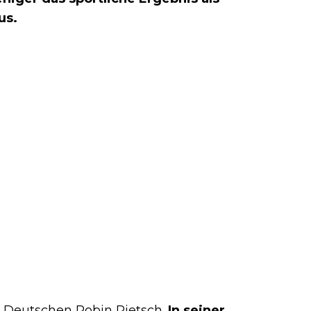
us.
n Deutschen Robin Pietsch.
In seiner