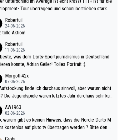
r Unterschied im Average ist echt krass! 111+ ist für die
lopment- Tour überragend und schonübertrieben stark. U
 Ave dagegen eigentlich schon zu schwach - gerad
Robertuil
st recht. Da gewinnst keinen Blumentopf - ist ja n
24-06-2026
kalspiel eines Kreisligisten vs einem Bu
 tolle Aktion!
ligisten.
Robertuil
11-06-2026
beste, was dem Darts-Sportjournalismus in Deutschland
ieren konnte, Adrian Geiler! Tolles Portrait :).
Morgoth42x
07-06-2026
Aufstockung finde ich durchaus sinnvoll, aber warum nicht
r durchaus sehr kur
lig und besser anzuschauen, als manch Erwachsenenspie
AW1963
02-06-2026
ert. Somit ändert die automatische Qualifikation des Weltm
e Nordic Darts M
mal nichts. Ich denke sie wollen damit für nächste
rs kostenlos auf pluto.tv übertragen werden ? Bitte den A
hr vorsorgen, denn da ist er alt genug für die PDC und wir
el aktualisieren, danke!
Grobi