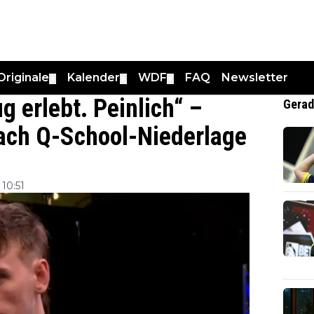
Originale
Kalender
WDF
FAQ
Newsletter
▼
▼
▼
g erlebt. Peinlich“ –
Gerad
ach Q-School-Niederlage
10:51