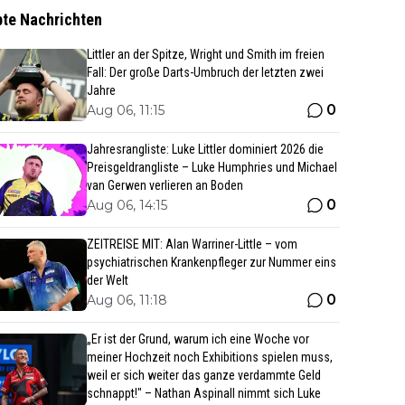
bte Nachrichten
Littler an der Spitze, Wright und Smith im freien
Fall: Der große Darts-Umbruch der letzten zwei
Jahre
0
Aug 06, 11:15
Jahresrangliste: Luke Littler dominiert 2026 die
Preisgeldrangliste – Luke Humphries und Michael
van Gerwen verlieren an Boden
0
Aug 06, 14:15
ZEITREISE MIT: Alan Warriner-Little – vom
psychiatrischen Krankenpfleger zur Nummer eins
der Welt
0
Aug 06, 11:18
„Er ist der Grund, warum ich eine Woche vor
meiner Hochzeit noch Exhibitions spielen muss,
weil er sich weiter das ganze verdammte Geld
schnappt!" – Nathan Aspinall nimmt sich Luke