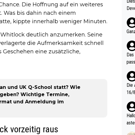
Diese
 Chance. Die Hoffnung auf ein weiteres
Deve
 Was bis dahin nach einem
nter 60 im
tte, kippte innerhalb weniger Minuten.
e mal 40+ er
och krasser wie ein Po
Ganz
 Whitlock deutlich anzumerken. Seine
ndes
erlagerte die Aufmerksamkeit schnell
s Geschehen eine zusätzliche,
Das 
pass
Die 
an und UK Q-School statt? Wie
16/8? Die Jugendspiele waren letztes Jah
rgeben? Wichtige Termine,
zwei
Format und Anmeldung im
l. Allerdings ist Mitchell Lawrie als Nummer 1 der Welt eh quali
fizi
Hallo, warum gibt es keinen Hinweis, dass di
eisters erst
aste
ck vorzeitig raus
s Ja
rtik