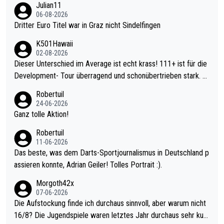
Julian11
06-08-2026
Dritter Euro Titel war in Graz nicht Sindelfingen
K501Hawaii
02-08-2026
Dieser Unterschied im Average ist echt krass! 111+ ist für die
Development- Tour überragend und schonübertrieben stark. U
nter 60 im Ave dagegen eigentlich schon zu schwach - gerade
Robertuil
mal 40+ erst recht. Da gewinnst keinen Blumentopf - ist ja noc
24-06-2026
h krasser wie ein Pokalspiel eines Kreisligisten vs einem Bund
Ganz tolle Aktion!
esligisten.
Robertuil
11-06-2026
Das beste, was dem Darts-Sportjournalismus in Deutschland p
assieren konnte, Adrian Geiler! Tolles Portrait :).
Morgoth42x
07-06-2026
Die Aufstockung finde ich durchaus sinnvoll, aber warum nicht
16/8? Die Jugendspiele waren letztes Jahr durchaus sehr kurz