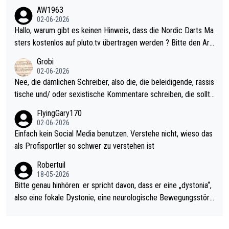
weilig und besser anzuschauen, als manch Erwachsenenspiel.
AW1963
Allerdings ist Mitchell Lawrie als Nummer 1 der Welt eh qualifi
02-06-2026
ziert. Somit ändert die automatische Qualifikation des Weltmei
Hallo, warum gibt es keinen Hinweis, dass die Nordic Darts Ma
sters erstmal nichts. Ich denke sie wollen damit für nächstes J
sters kostenlos auf pluto.tv übertragen werden ? Bitte den Arti
ahr vorsorgen, denn da ist er alt genug für die PDC und wird w
kel aktualisieren, danke!
Grobi
ohl wenig WDF Turniere spielen. Dies war bei Archie Self letzt
02-06-2026
es Jahr der Fall. Er musste als amtierender Weltmeister durch
Nee, die dämlichen Schreiber, also die, die beleidigende, rassis
den Qualifier und ich glaube kaum, dass Mitchel sich das (in Ve
tische und/ oder sexistische Kommentare schreiben, die sollte
gas) antun würde, wenn er doch eigentlich die PDC-WM als Zi
n das einfach mal bleiben lassen. Sollten besser mal ihr eigene
FlyingGary170
el hat.
s Leben in den Griff kriegen. Nur eins wundert mich: Luke Little
02-06-2026
r war doch neulich erst derjenige, der über Social Media GvV p
Einfach kein Social Media benutzen. Verstehe nicht, wieso das
rovoziert hat. Und Littlers Mutter schießt öfters mal gegen Ric
als Profisportler so schwer zu verstehen ist
ardo Pietreczko auf Social Media. Hmmmm. Finde den Fehler!
Robertuil
18-05-2026
Bitte genau hinhören: er spricht davon, dass er eine „dystonia“,
also eine fokale Dystonie, eine neurologische Bewegungsstöru
ng, bei der unkontrolliert Bewegungen und Krämpfe erzeugt w
erden, im Arm hat. Und, dass Medikamente ihm helfen! Ich glau