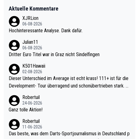
Aktuelle Kommentare
XJRLion
06-08-2026
Hochinteressante Analyse. Dank dafür.
Julian11
06-08-2026
Dritter Euro Titel war in Graz nicht Sindelfingen
K501Hawaii
02-08-2026
Dieser Unterschied im Average ist echt krass! 111+ ist für die
Development- Tour überragend und schonübertrieben stark. U
nter 60 im Ave dagegen eigentlich schon zu schwach - gerade
Robertuil
mal 40+ erst recht. Da gewinnst keinen Blumentopf - ist ja noc
24-06-2026
h krasser wie ein Pokalspiel eines Kreisligisten vs einem Bund
Ganz tolle Aktion!
esligisten.
Robertuil
11-06-2026
Das beste, was dem Darts-Sportjournalismus in Deutschland p