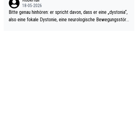
18-05-2026
Bitte genau hinhören: er spricht davon, dass er eine „dystonia“,
also eine fokale Dystonie, eine neurologische Bewegungsstöru
ng, bei der unkontrolliert Bewegungen und Krämpfe erzeugt w
erden, im Arm hat. Und, dass Medikamente ihm helfen! Ich glau
be immer noch, dass sehr viele der Dartits-Fälle fälschlich psy
chologisiert werden und eigentlich fokale Dystonien sind. Und
diese könnten teils wirksam behandelt werden! Dafür müsste
man nur zum Neurologen und nicht zum Mentaltrainer gehen…