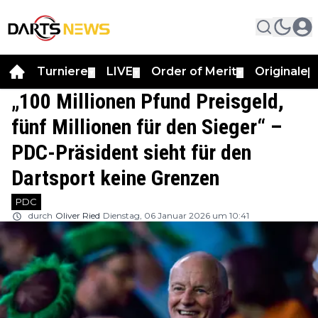
Turniere
LIVE
Order of Merit
Originale
▼
▼
▼
▼
„100 Millionen Pfund Preisgeld,
fünf Millionen für den Sieger“ –
PDC-Präsident sieht für den
Dartsport keine Grenzen
PDC
durch
Oliver Ried
Dienstag, 06 Januar 2026 um 10:41