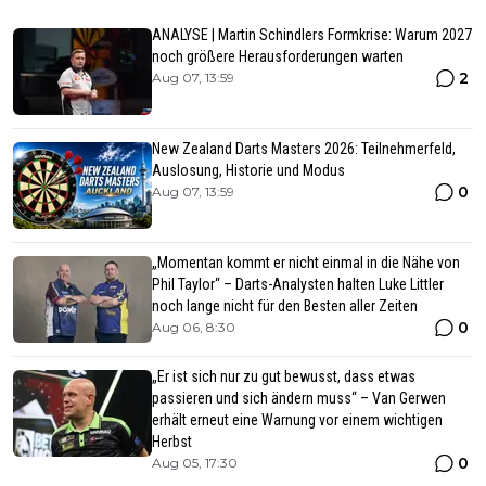
ANALYSE | Martin Schindlers Formkrise: Warum 2027
noch größere Herausforderungen warten
2
Aug 07, 13:59
New Zealand Darts Masters 2026: Teilnehmerfeld,
Auslosung, Historie und Modus
0
Aug 07, 13:59
„Momentan kommt er nicht einmal in die Nähe von
Phil Taylor“ – Darts-Analysten halten Luke Littler
noch lange nicht für den Besten aller Zeiten
0
Aug 06, 8:30
„Er ist sich nur zu gut bewusst, dass etwas
passieren und sich ändern muss“ – Van Gerwen
erhält erneut eine Warnung vor einem wichtigen
Herbst
0
Aug 05, 17:30