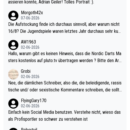
assieren konnte, Adrian Geiler! Tolles Portrait :).
Morgoth42x
07-06-2026
Die Aufstockung finde ich durchaus sinnvoll, aber warum nicht
16/8? Die Jugendspiele waren letztes Jahr durchaus sehr kurz
weilig und besser anzuschauen, als manch Erwachsenenspiel.
AW1963
Allerdings ist Mitchell Lawrie als Nummer 1 der Welt eh qualifi
02-06-2026
ziert. Somit ändert die automatische Qualifikation des Weltmei
Hallo, warum gibt es keinen Hinweis, dass die Nordic Darts Ma
sters erstmal nichts. Ich denke sie wollen damit für nächstes J
sters kostenlos auf pluto.tv übertragen werden ? Bitte den Arti
ahr vorsorgen, denn da ist er alt genug für die PDC und wird w
kel aktualisieren, danke!
Grobi
ohl wenig WDF Turniere spielen. Dies war bei Archie Self letzt
02-06-2026
es Jahr der Fall. Er musste als amtierender Weltmeister durch
Nee, die dämlichen Schreiber, also die, die beleidigende, rassis
den Qualifier und ich glaube kaum, dass Mitchel sich das (in Ve
tische und/ oder sexistische Kommentare schreiben, die sollte
gas) antun würde, wenn er doch eigentlich die PDC-WM als Zi
n das einfach mal bleiben lassen. Sollten besser mal ihr eigene
FlyingGary170
el hat.
s Leben in den Griff kriegen. Nur eins wundert mich: Luke Little
02-06-2026
r war doch neulich erst derjenige, der über Social Media GvV p
Einfach kein Social Media benutzen. Verstehe nicht, wieso das
rovoziert hat. Und Littlers Mutter schießt öfters mal gegen Ric
als Profisportler so schwer zu verstehen ist
ardo Pietreczko auf Social Media. Hmmmm. Finde den Fehler!
Robertuil