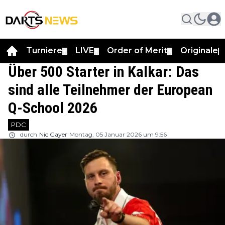
Turniere
LIVE
Order of Merit
Originale
▼
▼
▼
▼
Über 500 Starter in Kalkar: Das
sind alle Teilnehmer der European
Q-School 2026
PDC
durch
Nic Gayer
Montag, 05 Januar 2026 um 9:56