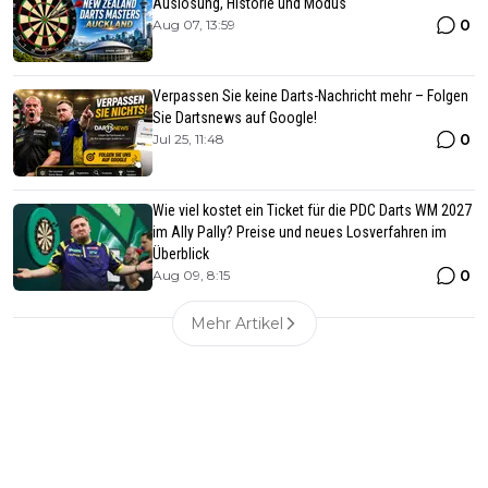
Auslosung, Historie und Modus
0
Aug 07, 13:59
Verpassen Sie keine Darts-Nachricht mehr – Folgen
Sie Dartsnews auf Google!
0
Jul 25, 11:48
Wie viel kostet ein Ticket für die PDC Darts WM 2027
im Ally Pally? Preise und neues Losverfahren im
Überblick
0
Aug 09, 8:15
Mehr Artikel