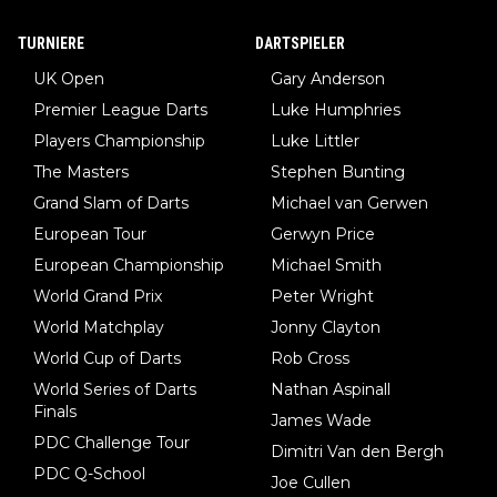
TURNIERE
DARTSPIELER
UK Open
Gary Anderson
Premier League Darts
Luke Humphries
Players Championship
Luke Littler
The Masters
Stephen Bunting
Grand Slam of Darts
Michael van Gerwen
European Tour
Gerwyn Price
European Championship
Michael Smith
World Grand Prix
Peter Wright
World Matchplay
Jonny Clayton
World Cup of Darts
Rob Cross
World Series of Darts
Nathan Aspinall
Finals
James Wade
PDC Challenge Tour
Dimitri Van den Bergh
PDC Q-School
Joe Cullen