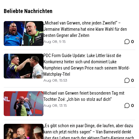
Beliebte Nachrichten
„Michael van Gerwen, ohne jeden Zweifel“ –
Jermaine Wattimena hat eine klare Wahl für den
besten Gegner aller Zeiten
0
Aug 08, 9:15
PDC Form Guide Update: Luke Littler lässt die
Konkurrenz hinter sich und dominiert Luke
Humphries und Gerwyn Price nach seinem World-
Matchplay-Titel
0
Aug 08, 15:53
Michael van Gerwen feiert besonderen Tag mit
Tochter Zoë: „Ich bin so stolz auf dich“
0
Aug 08, 13:15
„Es gibt schon ein paar Dinge, die laufen, aber dazu
kann ich jetzt nichts sagen“ – Van Barneveld denkt
über das Leben nach der aktiven Darts-Karriere nach