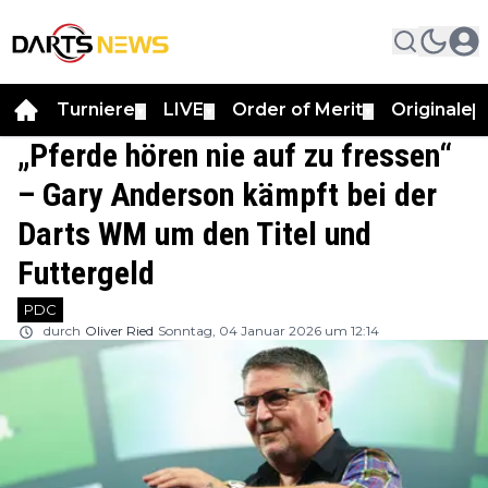
Turniere
LIVE
Order of Merit
Originale
▼
▼
▼
▼
„Pferde hören nie auf zu fressen“
– Gary Anderson kämpft bei der
Darts WM um den Titel und
Futtergeld
PDC
durch
Oliver Ried
Sonntag, 04 Januar 2026 um 12:14