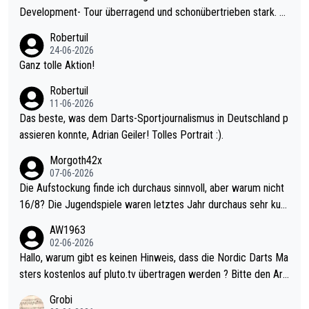
Development- Tour überragend und schonübertrieben stark. U
nter 60 im Ave dagegen eigentlich schon zu schwach - gerade
Robertuil
mal 40+ erst recht. Da gewinnst keinen Blumentopf - ist ja noc
24-06-2026
h krasser wie ein Pokalspiel eines Kreisligisten vs einem Bund
Ganz tolle Aktion!
esligisten.
Robertuil
11-06-2026
Das beste, was dem Darts-Sportjournalismus in Deutschland p
assieren konnte, Adrian Geiler! Tolles Portrait :).
Morgoth42x
07-06-2026
Die Aufstockung finde ich durchaus sinnvoll, aber warum nicht
16/8? Die Jugendspiele waren letztes Jahr durchaus sehr kurz
weilig und besser anzuschauen, als manch Erwachsenenspiel.
AW1963
Allerdings ist Mitchell Lawrie als Nummer 1 der Welt eh qualifi
02-06-2026
ziert. Somit ändert die automatische Qualifikation des Weltmei
Hallo, warum gibt es keinen Hinweis, dass die Nordic Darts Ma
sters erstmal nichts. Ich denke sie wollen damit für nächstes J
sters kostenlos auf pluto.tv übertragen werden ? Bitte den Arti
ahr vorsorgen, denn da ist er alt genug für die PDC und wird w
kel aktualisieren, danke!
Grobi
ohl wenig WDF Turniere spielen. Dies war bei Archie Self letzt