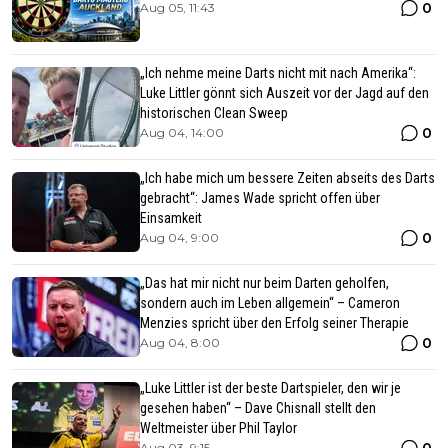
0
Aug 05, 11:43
„Ich nehme meine Darts nicht mit nach Amerika“:
Luke Littler gönnt sich Auszeit vor der Jagd auf den
historischen Clean Sweep
0
Aug 04, 14:00
„Ich habe mich um bessere Zeiten abseits des Darts
gebracht“: James Wade spricht offen über
Einsamkeit
0
Aug 04, 9:00
„Das hat mir nicht nur beim Darten geholfen,
sondern auch im Leben allgemein“ – Cameron
Menzies spricht über den Erfolg seiner Therapie
0
Aug 04, 8:00
„Luke Littler ist der beste Dartspieler, den wir je
gesehen haben“ – Dave Chisnall stellt den
Weltmeister über Phil Taylor
Aug 03, 9:15