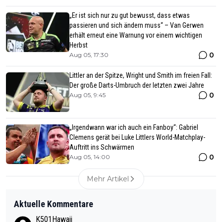
„Er ist sich nur zu gut bewusst, dass etwas
passieren und sich ändern muss“ – Van Gerwen
erhält erneut eine Warnung vor einem wichtigen
Herbst
0
Aug 05, 17:30
Littler an der Spitze, Wright und Smith im freien Fall:
Der große Darts-Umbruch der letzten zwei Jahre
0
Aug 05, 9:45
„Irgendwann war ich auch ein Fanboy“: Gabriel
Clemens gerät bei Luke Littlers World-Matchplay-
Auftritt ins Schwärmen
0
Aug 05, 14:00
Mehr Artikel
Aktuelle Kommentare
K501Hawaii