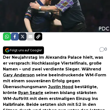
0
Folgt uns auf Google!
Der Neujahrstag im Alexandra Palace hielt, was
er versprach: Hochklassige Viertelfinals, große
Namen – und zwei verdiente Sieger. Während
Gary Anderson
seine beeindruckende WM-Form
mit einem souveränen Erfolg gegen
Überraschungsmann
Justin Hood
bestätigte,
krönte
Ryan Searle
seinen bislang stärksten
WM-Auftritt mit dem erstmaligen Einzug ins
Halbfinale. Beide setzten sich mit 5:2 in den