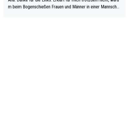
m beim Bogenschießen Frauen und Männer in einer Mannschaf
t spielen. Und beim Dressurreiten sind ebenfalls Frauen und Mä
nner in einer Mannschaft und das, obwohl hier auch eine Körpe
rlichkeit vorausgesetzt ist. Gilt sogar bei den olympischen Spie
len! Der Podcast "Tops Tops Tops" (Folgen 70 und 72) beschä
ftigt sich ausführlich, sachlich und absolut nachvollziehbar mit
dem Thema.