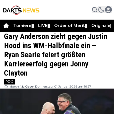
Turniere
LIVE
Order of Merit
Originale
▼
▼
▼
▼
Gary Anderson zieht gegen Justin
Hood ins WM-Halbfinale ein –
Ryan Searle feiert größten
Karriereerfolg gegen Jonny
Clayton
PDC
durch
Nic Gayer
Donnerstag, 01 Januar 2026 um 16:27