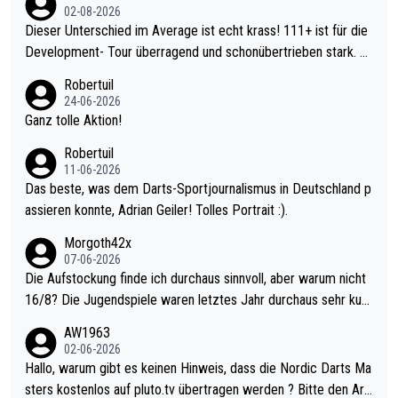
02-08-2026
Dieser Unterschied im Average ist echt krass! 111+ ist für die
Development- Tour überragend und schonübertrieben stark. U
nter 60 im Ave dagegen eigentlich schon zu schwach - gerade
Robertuil
mal 40+ erst recht. Da gewinnst keinen Blumentopf - ist ja noc
24-06-2026
h krasser wie ein Pokalspiel eines Kreisligisten vs einem Bund
Ganz tolle Aktion!
esligisten.
Robertuil
11-06-2026
Das beste, was dem Darts-Sportjournalismus in Deutschland p
assieren konnte, Adrian Geiler! Tolles Portrait :).
Morgoth42x
07-06-2026
Die Aufstockung finde ich durchaus sinnvoll, aber warum nicht
16/8? Die Jugendspiele waren letztes Jahr durchaus sehr kurz
weilig und besser anzuschauen, als manch Erwachsenenspiel.
AW1963
Allerdings ist Mitchell Lawrie als Nummer 1 der Welt eh qualifi
02-06-2026
ziert. Somit ändert die automatische Qualifikation des Weltmei
Hallo, warum gibt es keinen Hinweis, dass die Nordic Darts Ma
sters erstmal nichts. Ich denke sie wollen damit für nächstes J
sters kostenlos auf pluto.tv übertragen werden ? Bitte den Arti