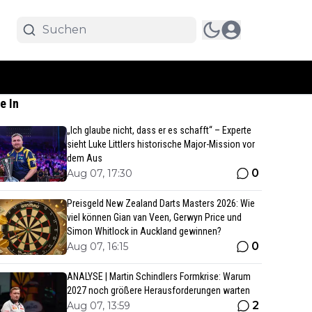
e In
„Ich glaube nicht, dass er es schafft“ – Experte
sieht Luke Littlers historische Major-Mission vor
dem Aus
0
Aug 07, 17:30
Preisgeld New Zealand Darts Masters 2026: Wie
viel können Gian van Veen, Gerwyn Price und
Simon Whitlock in Auckland gewinnen?
0
Aug 07, 16:15
ANALYSE | Martin Schindlers Formkrise: Warum
2027 noch größere Herausforderungen warten
2
Aug 07, 13:59