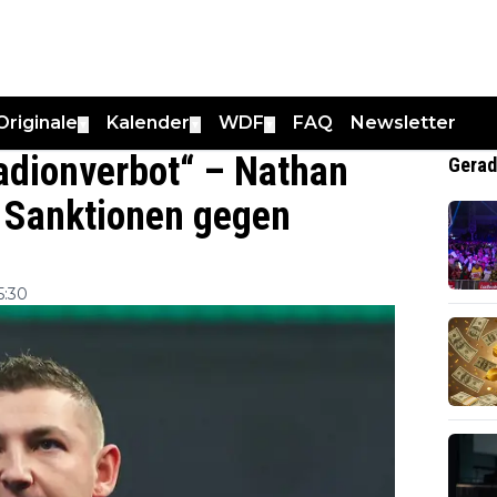
Originale
Kalender
WDF
FAQ
Newsletter
▼
▼
▼
adionverbot“ – Nathan
Gerad
te Sanktionen gegen
5:30