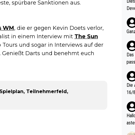
Diese
este, spürbare Sanktionen aus.
Deve
nter 60 im
e mal 40+ er
s WM
, die er gegen Kevin Doets verlor,
och krasser wie ein Po
Ganz
list in einem Interview mit
The Sun
ndes
o Tours und sogar in Interviews auf der
en. Genießt Darts und benehmt euch
Das 
pass
Die 
Spielplan, Teilnehmerfeld,
16/8? Die Jugendspiele waren letztes Jah
zwei
l. Allerdings ist Mitchell Lawrie als Nummer 1 der Welt eh quali
fizi
Hallo, warum gibt es keinen Hinweis, dass di
eisters erst
aste
s Ja
rtik