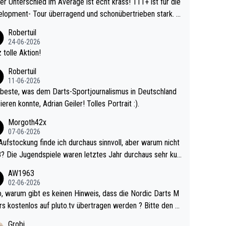
r Unterschied im Average ist echt krass! 111+ ist für die
lopment- Tour überragend und schonübertrieben stark. U
 Ave dagegen eigentlich schon zu schwach - gerad
Robertuil
st recht. Da gewinnst keinen Blumentopf - ist ja n
24-06-2026
kalspiel eines Kreisligisten vs einem Bu
 tolle Aktion!
ligisten.
Robertuil
11-06-2026
beste, was dem Darts-Sportjournalismus in Deutschland
ieren konnte, Adrian Geiler! Tolles Portrait :).
Morgoth42x
07-06-2026
Aufstockung finde ich durchaus sinnvoll, aber warum nicht
r durchaus sehr kur
lig und besser anzuschauen, als manch Erwachsenenspie
AW1963
02-06-2026
ert. Somit ändert die automatische Qualifikation des Weltm
e Nordic Darts M
mal nichts. Ich denke sie wollen damit für nächste
rs kostenlos auf pluto.tv übertragen werden ? Bitte den A
hr vorsorgen, denn da ist er alt genug für die PDC und wir
el aktualisieren, danke!
Grobi