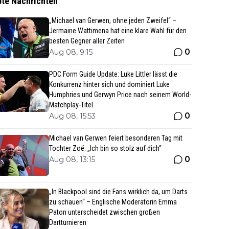
bte Nachrichten
„Michael van Gerwen, ohne jeden Zweifel“ –
Jermaine Wattimena hat eine klare Wahl für den
besten Gegner aller Zeiten
0
Aug 08, 9:15
PDC Form Guide Update: Luke Littler lässt die
Konkurrenz hinter sich und dominiert Luke
Humphries und Gerwyn Price nach seinem World-
Matchplay-Titel
0
Aug 08, 15:53
Michael van Gerwen feiert besonderen Tag mit
Tochter Zoë: „Ich bin so stolz auf dich“
0
Aug 08, 13:15
„In Blackpool sind die Fans wirklich da, um Darts
zu schauen“ – Englische Moderatorin Emma
Paton unterscheidet zwischen großen
Dartturnieren