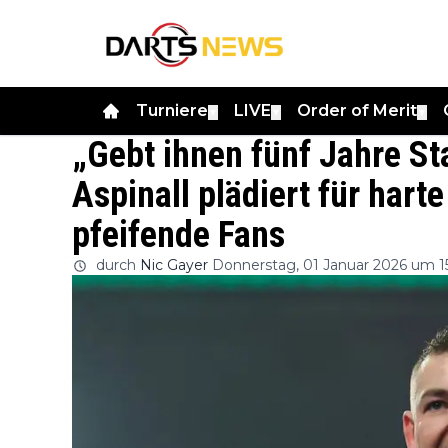
Turniere
LIVE
Order of Merit
▼
▼
▼
„Gebt ihnen fünf Jahre St
Aspinall plädiert für har
pfeifende Fans
durch
Nic Gayer
Donnerstag, 01 Januar 2026 um 1