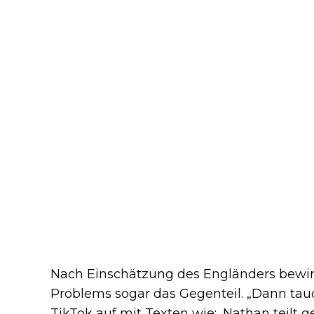
Nach Einschätzung des Engländers bewir
Problems sogar das Gegenteil. „Dann tauc
TikTok auf mit Texten wie: ‚Nathan teilt 