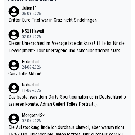
Julian11
06-08-2026
Dritter Euro Titel war in Graz nicht Sindelfingen
K501Hawaii
02-08-2026
Dieser Unterschied im Average ist echt krass! 111+ ist für die
Development- Tour überragend und schonübertrieben stark. U
nter 60 im Ave dagegen eigentlich schon zu schwach - gerade
Robertuil
mal 40+ erst recht. Da gewinnst keinen Blumentopf - ist ja noc
24-06-2026
h krasser wie ein Pokalspiel eines Kreisligisten vs einem Bund
Ganz tolle Aktion!
esligisten.
Robertuil
11-06-2026
Das beste, was dem Darts-Sportjournalismus in Deutschland p
assieren konnte, Adrian Geiler! Tolles Portrait :).
Morgoth42x
07-06-2026
Die Aufstockung finde ich durchaus sinnvoll, aber warum nicht
16/8? Die Jugendspiele waren letztes Jahr durchaus sehr kurz