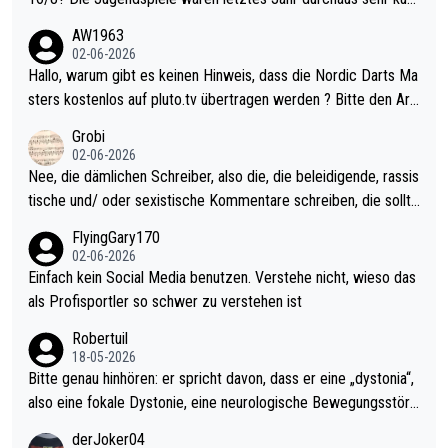
weilig und besser anzuschauen, als manch Erwachsenenspiel.
AW1963
Allerdings ist Mitchell Lawrie als Nummer 1 der Welt eh qualifi
02-06-2026
ziert. Somit ändert die automatische Qualifikation des Weltmei
Hallo, warum gibt es keinen Hinweis, dass die Nordic Darts Ma
sters erstmal nichts. Ich denke sie wollen damit für nächstes J
sters kostenlos auf pluto.tv übertragen werden ? Bitte den Arti
ahr vorsorgen, denn da ist er alt genug für die PDC und wird w
kel aktualisieren, danke!
Grobi
ohl wenig WDF Turniere spielen. Dies war bei Archie Self letzt
02-06-2026
es Jahr der Fall. Er musste als amtierender Weltmeister durch
Nee, die dämlichen Schreiber, also die, die beleidigende, rassis
den Qualifier und ich glaube kaum, dass Mitchel sich das (in Ve
tische und/ oder sexistische Kommentare schreiben, die sollte
gas) antun würde, wenn er doch eigentlich die PDC-WM als Zi
n das einfach mal bleiben lassen. Sollten besser mal ihr eigene
FlyingGary170
el hat.
s Leben in den Griff kriegen. Nur eins wundert mich: Luke Little
02-06-2026
r war doch neulich erst derjenige, der über Social Media GvV p
Einfach kein Social Media benutzen. Verstehe nicht, wieso das
rovoziert hat. Und Littlers Mutter schießt öfters mal gegen Ric
als Profisportler so schwer zu verstehen ist
ardo Pietreczko auf Social Media. Hmmmm. Finde den Fehler!
Robertuil
18-05-2026
Bitte genau hinhören: er spricht davon, dass er eine „dystonia“,
also eine fokale Dystonie, eine neurologische Bewegungsstöru
ng, bei der unkontrolliert Bewegungen und Krämpfe erzeugt w
derJoker04