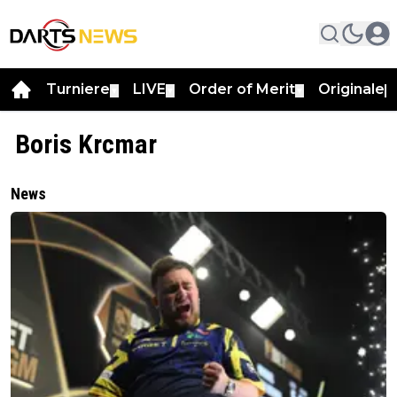
Turniere
LIVE
Order of Merit
Originale
▼
▼
▼
▼
Boris Krcmar
News