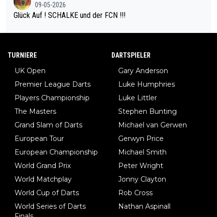
erden, im Arm hat. Und, dass Medikamente ihm helfen! Ich glau
09-05-2026
be immer noch, dass sehr viele der Dartits-Fälle fälschlich psy
Glück Auf ! SCHALKE und der FCN !!!
chologisiert werden und eigentlich fokale Dystonien sind. Und
diese könnten teils wirksam behandelt werden! Dafür müsste
man nur zum Neurologen und nicht zum Mentaltrainer gehen…
TURNIERE
DARTSPIELER
UK Open
Gary Anderson
Premier League Darts
Luke Humphries
Players Championship
Luke Littler
The Masters
Stephen Bunting
Grand Slam of Darts
Michael van Gerwen
European Tour
Gerwyn Price
European Championship
Michael Smith
World Grand Prix
Peter Wright
World Matchplay
Jonny Clayton
World Cup of Darts
Rob Cross
World Series of Darts
Nathan Aspinall
Finals