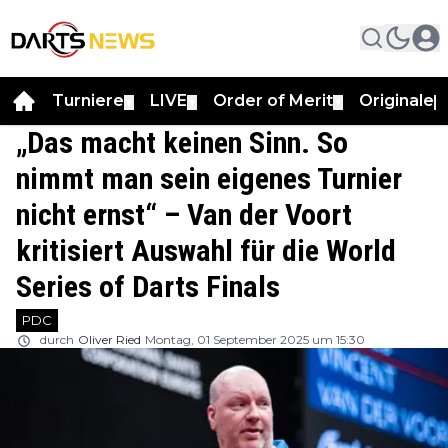
Turniere
LIVE
Order of Merit
Originale
▼
▼
▼
▼
„Das macht keinen Sinn. So
nimmt man sein eigenes Turnier
nicht ernst“ – Van der Voort
kritisiert Auswahl für die World
Series of Darts Finals
PDC
durch
Oliver Ried
Montag, 01 September 2025 um 15:30