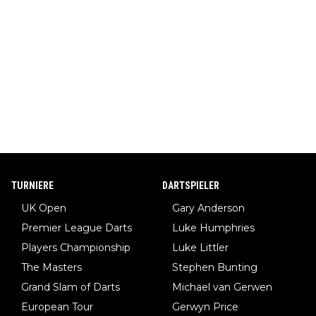
TURNIERE
DARTSPIELER
UK Open
Gary Anderson
Premier League Darts
Luke Humphries
Players Championship
Luke Littler
The Masters
Stephen Bunting
Grand Slam of Darts
Michael van Gerwen
European Tour
Gerwyn Price