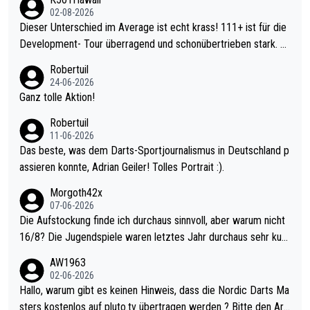
02-08-2026
Dieser Unterschied im Average ist echt krass! 111+ ist für die
Development- Tour überragend und schonübertrieben stark. U
nter 60 im Ave dagegen eigentlich schon zu schwach - gerade
Robertuil
mal 40+ erst recht. Da gewinnst keinen Blumentopf - ist ja noc
24-06-2026
h krasser wie ein Pokalspiel eines Kreisligisten vs einem Bund
Ganz tolle Aktion!
esligisten.
Robertuil
11-06-2026
Das beste, was dem Darts-Sportjournalismus in Deutschland p
assieren konnte, Adrian Geiler! Tolles Portrait :).
Morgoth42x
07-06-2026
Die Aufstockung finde ich durchaus sinnvoll, aber warum nicht
16/8? Die Jugendspiele waren letztes Jahr durchaus sehr kurz
weilig und besser anzuschauen, als manch Erwachsenenspiel.
AW1963
Allerdings ist Mitchell Lawrie als Nummer 1 der Welt eh qualifi
02-06-2026
ziert. Somit ändert die automatische Qualifikation des Weltmei
Hallo, warum gibt es keinen Hinweis, dass die Nordic Darts Ma
sters erstmal nichts. Ich denke sie wollen damit für nächstes J
sters kostenlos auf pluto.tv übertragen werden ? Bitte den Arti