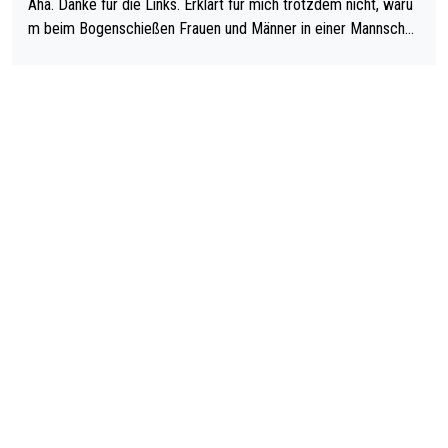
Aha. Danke für die Links. Erklärt für mich trotzdem nicht, waru
m beim Bogenschießen Frauen und Männer in einer Mannschaf
t spielen. Und beim Dressurreiten sind ebenfalls Frauen und Mä
nner in einer Mannschaft und das, obwohl hier auch eine Körpe
rlichkeit vorausgesetzt ist. Gilt sogar bei den olympischen Spie
len! Der Podcast "Tops Tops Tops" (Folgen 70 und 72) beschä
ftigt sich ausführlich, sachlich und absolut nachvollziehbar mit
dem Thema.