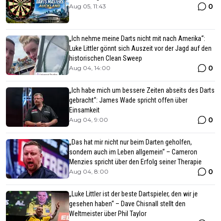
0
Aug 05, 11:43
„Ich nehme meine Darts nicht mit nach Amerika“:
Luke Littler gönnt sich Auszeit vor der Jagd auf den
historischen Clean Sweep
0
Aug 04, 14:00
„Ich habe mich um bessere Zeiten abseits des Darts
gebracht“: James Wade spricht offen über
Einsamkeit
0
Aug 04, 9:00
„Das hat mir nicht nur beim Darten geholfen,
sondern auch im Leben allgemein“ – Cameron
Menzies spricht über den Erfolg seiner Therapie
0
Aug 04, 8:00
„Luke Littler ist der beste Dartspieler, den wir je
gesehen haben“ – Dave Chisnall stellt den
Weltmeister über Phil Taylor