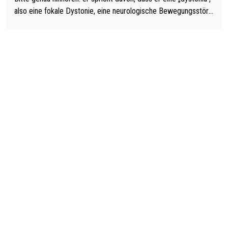
also eine fokale Dystonie, eine neurologische Bewegungsstöru
ng, bei der unkontrolliert Bewegungen und Krämpfe erzeugt w
erden, im Arm hat. Und, dass Medikamente ihm helfen! Ich glau
be immer noch, dass sehr viele der Dartits-Fälle fälschlich psy
chologisiert werden und eigentlich fokale Dystonien sind. Und
diese könnten teils wirksam behandelt werden! Dafür müsste
man nur zum Neurologen und nicht zum Mentaltrainer gehen…