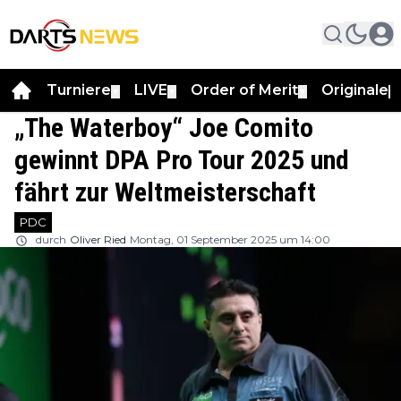
Turniere
LIVE
Order of Merit
Originale
▼
▼
▼
▼
„The Waterboy“ Joe Comito
gewinnt DPA Pro Tour 2025 und
fährt zur Weltmeisterschaft
PDC
durch
Oliver Ried
Montag, 01 September 2025 um 14:00