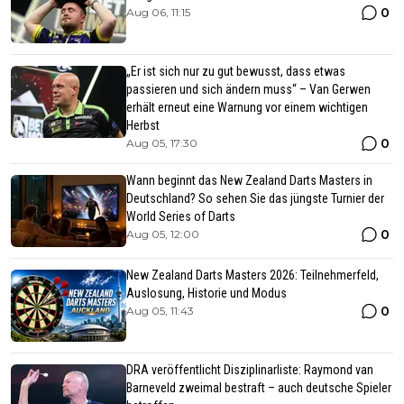
0
Aug 06, 11:15
„Er ist sich nur zu gut bewusst, dass etwas
passieren und sich ändern muss“ – Van Gerwen
erhält erneut eine Warnung vor einem wichtigen
Herbst
0
Aug 05, 17:30
Wann beginnt das New Zealand Darts Masters in
Deutschland? So sehen Sie das jüngste Turnier der
World Series of Darts
0
Aug 05, 12:00
New Zealand Darts Masters 2026: Teilnehmerfeld,
Auslosung, Historie und Modus
0
Aug 05, 11:43
DRA veröffentlicht Disziplinarliste: Raymond van
Barneveld zweimal bestraft – auch deutsche Spieler