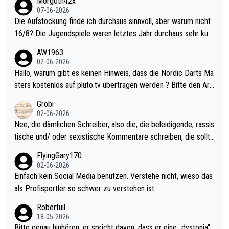
Morgoth42x
07-06-2026
Die Aufstockung finde ich durchaus sinnvoll, aber warum nicht
16/8? Die Jugendspiele waren letztes Jahr durchaus sehr kurz
weilig und besser anzuschauen, als manch Erwachsenenspiel.
AW1963
Allerdings ist Mitchell Lawrie als Nummer 1 der Welt eh qualifi
02-06-2026
ziert. Somit ändert die automatische Qualifikation des Weltmei
Hallo, warum gibt es keinen Hinweis, dass die Nordic Darts Ma
sters erstmal nichts. Ich denke sie wollen damit für nächstes J
sters kostenlos auf pluto.tv übertragen werden ? Bitte den Arti
ahr vorsorgen, denn da ist er alt genug für die PDC und wird w
kel aktualisieren, danke!
Grobi
ohl wenig WDF Turniere spielen. Dies war bei Archie Self letzt
02-06-2026
es Jahr der Fall. Er musste als amtierender Weltmeister durch
Nee, die dämlichen Schreiber, also die, die beleidigende, rassis
den Qualifier und ich glaube kaum, dass Mitchel sich das (in Ve
tische und/ oder sexistische Kommentare schreiben, die sollte
gas) antun würde, wenn er doch eigentlich die PDC-WM als Zi
n das einfach mal bleiben lassen. Sollten besser mal ihr eigene
FlyingGary170
el hat.
s Leben in den Griff kriegen. Nur eins wundert mich: Luke Little
02-06-2026
r war doch neulich erst derjenige, der über Social Media GvV p
Einfach kein Social Media benutzen. Verstehe nicht, wieso das
rovoziert hat. Und Littlers Mutter schießt öfters mal gegen Ric
als Profisportler so schwer zu verstehen ist
ardo Pietreczko auf Social Media. Hmmmm. Finde den Fehler!
Robertuil
18-05-2026
Bitte genau hinhören: er spricht davon, dass er eine „dystonia“,