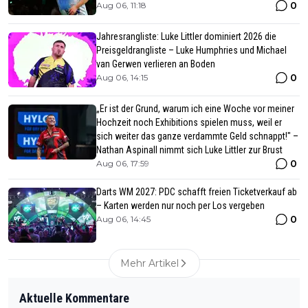
0
Aug 06, 11:18
Jahresrangliste: Luke Littler dominiert 2026 die
Preisgeldrangliste – Luke Humphries und Michael
van Gerwen verlieren an Boden
0
Aug 06, 14:15
„Er ist der Grund, warum ich eine Woche vor meiner
Hochzeit noch Exhibitions spielen muss, weil er
sich weiter das ganze verdammte Geld schnappt!" –
Nathan Aspinall nimmt sich Luke Littler zur Brust
0
Aug 06, 17:59
Darts WM 2027: PDC schafft freien Ticketverkauf ab
– Karten werden nur noch per Los vergeben
0
Aug 06, 14:45
Mehr Artikel
Aktuelle Kommentare