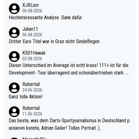
XJRLion
06-08-2026
Hochinteressante Analyse. Dank dafür.
Julian11
06-08-2026
Dritter Euro Titel war in Graz nicht Sindelfingen
K501Hawaii
02-08-2026
Dieser Unterschied im Average ist echt krass! 111+ ist für die
Development- Tour überragend und schonübertrieben stark. U
nter 60 im Ave dagegen eigentlich schon zu schwach - gerade
Robertuil
mal 40+ erst recht. Da gewinnst keinen Blumentopf - ist ja noc
24-06-2026
h krasser wie ein Pokalspiel eines Kreisligisten vs einem Bund
Ganz tolle Aktion!
esligisten.
Robertuil
11-06-2026
Das beste, was dem Darts-Sportjournalismus in Deutschland p
assieren konnte, Adrian Geiler! Tolles Portrait :).