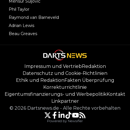
Mensur Suljovic
Phil Taylor
Raymond van Barneveld
Adrian Lewis
Beau Greaves
Impressum und Vertrieb
Redaktion
Datenschutz und Cookie-Richtlinien
Ethik und Redaktion
Fakten Überprüfung
Korrekturrichtlinie
Eigentumsfinanzierungs- und Werbepolitik
Kontakt
Linkpartner
©
2026
Dartsnews.de
-
Alle Rechte vorbehalten
Powered by Newsifier