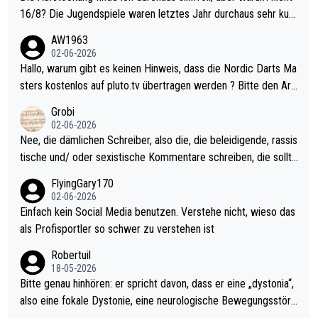
16/8? Die Jugendspiele waren letztes Jahr durchaus sehr kurz
weilig und besser anzuschauen, als manch Erwachsenenspiel.
AW1963
Allerdings ist Mitchell Lawrie als Nummer 1 der Welt eh qualifi
02-06-2026
ziert. Somit ändert die automatische Qualifikation des Weltmei
Hallo, warum gibt es keinen Hinweis, dass die Nordic Darts Ma
sters erstmal nichts. Ich denke sie wollen damit für nächstes J
sters kostenlos auf pluto.tv übertragen werden ? Bitte den Arti
ahr vorsorgen, denn da ist er alt genug für die PDC und wird w
kel aktualisieren, danke!
Grobi
ohl wenig WDF Turniere spielen. Dies war bei Archie Self letzt
02-06-2026
es Jahr der Fall. Er musste als amtierender Weltmeister durch
Nee, die dämlichen Schreiber, also die, die beleidigende, rassis
den Qualifier und ich glaube kaum, dass Mitchel sich das (in Ve
tische und/ oder sexistische Kommentare schreiben, die sollte
gas) antun würde, wenn er doch eigentlich die PDC-WM als Zi
n das einfach mal bleiben lassen. Sollten besser mal ihr eigene
FlyingGary170
el hat.
s Leben in den Griff kriegen. Nur eins wundert mich: Luke Little
02-06-2026
r war doch neulich erst derjenige, der über Social Media GvV p
Einfach kein Social Media benutzen. Verstehe nicht, wieso das
rovoziert hat. Und Littlers Mutter schießt öfters mal gegen Ric
als Profisportler so schwer zu verstehen ist
ardo Pietreczko auf Social Media. Hmmmm. Finde den Fehler!
Robertuil
18-05-2026
Bitte genau hinhören: er spricht davon, dass er eine „dystonia“,
also eine fokale Dystonie, eine neurologische Bewegungsstöru
ng, bei der unkontrolliert Bewegungen und Krämpfe erzeugt w