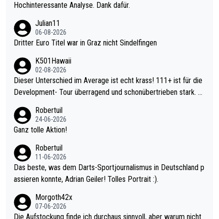
Hochinteressante Analyse. Dank dafür.
Julian11
06-08-2026
Dritter Euro Titel war in Graz nicht Sindelfingen
K501Hawaii
02-08-2026
Dieser Unterschied im Average ist echt krass! 111+ ist für die
Development- Tour überragend und schonübertrieben stark. U
nter 60 im Ave dagegen eigentlich schon zu schwach - gerade
Robertuil
mal 40+ erst recht. Da gewinnst keinen Blumentopf - ist ja noc
24-06-2026
h krasser wie ein Pokalspiel eines Kreisligisten vs einem Bund
Ganz tolle Aktion!
esligisten.
Robertuil
11-06-2026
Das beste, was dem Darts-Sportjournalismus in Deutschland p
assieren konnte, Adrian Geiler! Tolles Portrait :).
Morgoth42x
07-06-2026
Die Aufstockung finde ich durchaus sinnvoll, aber warum nicht