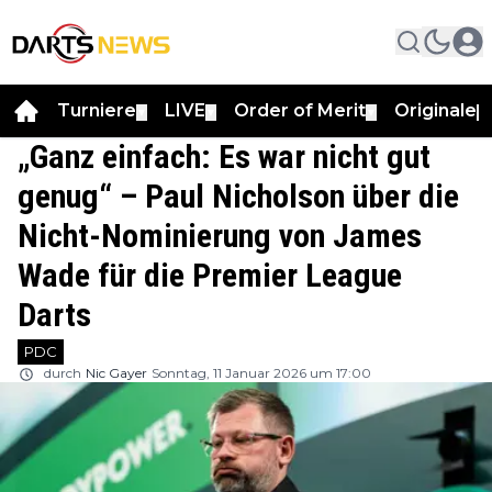
Turniere
LIVE
Order of Merit
Originale
▼
▼
▼
▼
„Ganz einfach: Es war nicht gut
genug“ – Paul Nicholson über die
Nicht-Nominierung von James
Wade für die Premier League
Darts
PDC
durch
Nic Gayer
Sonntag, 11 Januar 2026 um 17:00