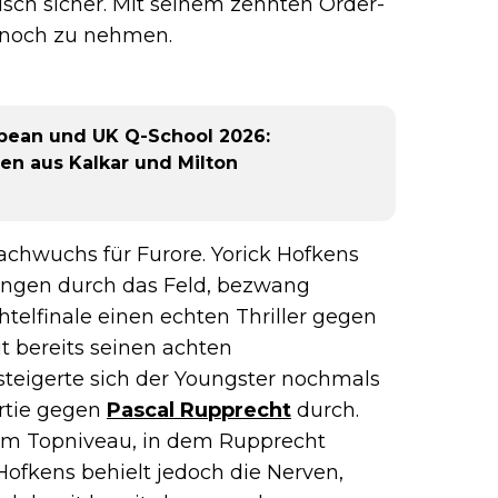
sch sicher. Mit seinem zehnten Order-
 noch zu nehmen.
opean und UK Q-School 2026:
ten aus Kalkar und Milton
achwuchs für Furore. Yorick Hofkens
tungen durch das Feld, bezwang
htelfinale einen echten Thriller gegen
t bereits seinen achten
 steigerte sich der Youngster nochmals
artie gegen
Pascal Rupprecht
durch.
utem Topniveau, in dem Rupprecht
Hofkens behielt jedoch die Nerven,