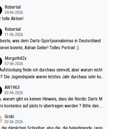
 Ave dagegen eigentlich schon zu schwach - gerad
Robertuil
st recht. Da gewinnst keinen Blumentopf - ist ja n
24-06-2026
kalspiel eines Kreisligisten vs einem Bu
 tolle Aktion!
ligisten.
Robertuil
11-06-2026
beste, was dem Darts-Sportjournalismus in Deutschland
ieren konnte, Adrian Geiler! Tolles Portrait :).
Morgoth42x
07-06-2026
Aufstockung finde ich durchaus sinnvoll, aber warum nicht
r durchaus sehr kur
lig und besser anzuschauen, als manch Erwachsenenspie
AW1963
02-06-2026
ert. Somit ändert die automatische Qualifikation des Weltm
e Nordic Darts M
mal nichts. Ich denke sie wollen damit für nächste
rs kostenlos auf pluto.tv übertragen werden ? Bitte den A
hr vorsorgen, denn da ist er alt genug für die PDC und wir
el aktualisieren, danke!
Grobi
hl wenig WDF Turniere spielen. Dies war bei Archie Self l
02-06-2026
es Jahr der Fall. Er musste als amtierender Weltmeister d
 die dämlichen Schreiber, also die, die beleidigende, rassi