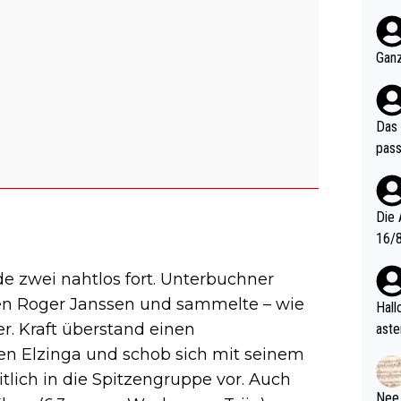
nter 60 im
e mal 40+ er
och krasser wie ein Po
Ganz
ndes
Das 
pass
Die 
16/8? Die Jugendspiele waren letztes Jah
zwei
e zwei nahtlos fort. Unterbuchner
l. Allerdings ist Mitchell Lawrie als Nummer 1 der Welt eh quali
fizi
gen Roger Janssen und sammelte – wie
Hallo, warum gibt es keinen Hinweis, dass di
eisters erst
r. Kraft überstand einen
aste
s Ja
rtik
en Elzinga und schob sich mit seinem
d wo
tlich in die Spitzengruppe vor. Auch
etzt
Nee,