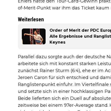
Ehlers hatte den Tour-Card-Gewinn prakti
of-Merit-Punkt war ihm das Ticket kaum
Weiterlesen
Order of Merit der PDC Eur
Alle Ergebnisse und Ranglis
Keynes
Parallel dazu sorgte auch der deutsche N
arbeitete sich mit konstant starken Leis
zunächst Rainer Sturm (6:4), ehe er im Ac
Jeroen Caron für sich entschied und dami
Ranglistenpunkt einfuhr. Im Viertelfinale
und setzte sich in einer hochklassigen P
Beide lieferten sich ein Duell auf absol
zeitweise bei einem 97er-Average stand. 