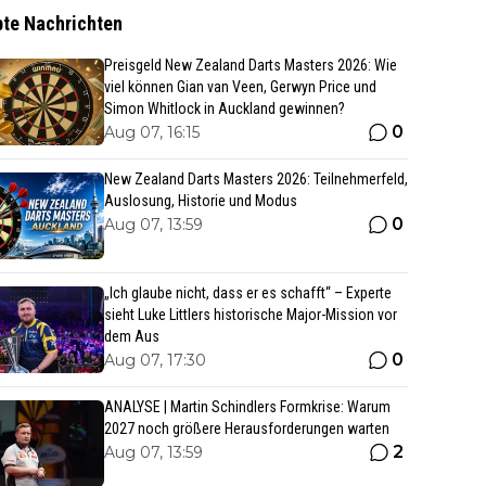
bte Nachrichten
Preisgeld New Zealand Darts Masters 2026: Wie
viel können Gian van Veen, Gerwyn Price und
Simon Whitlock in Auckland gewinnen?
0
Aug 07, 16:15
New Zealand Darts Masters 2026: Teilnehmerfeld,
Auslosung, Historie und Modus
0
Aug 07, 13:59
„Ich glaube nicht, dass er es schafft“ – Experte
sieht Luke Littlers historische Major-Mission vor
dem Aus
0
Aug 07, 17:30
ANALYSE | Martin Schindlers Formkrise: Warum
2027 noch größere Herausforderungen warten
2
Aug 07, 13:59