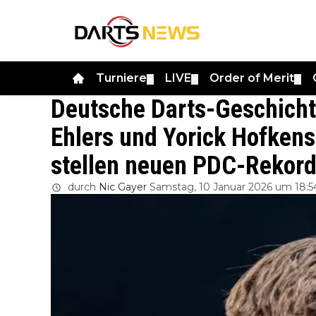
Turniere
LIVE
Order of Merit
▼
▼
▼
Deutsche Darts-Geschichte
Ehlers und Yorick Hofkens
stellen neuen PDC-Rekord
durch
Nic Gayer
Samstag, 10 Januar 2026 um 18:5