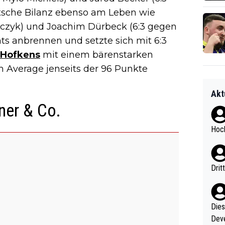
utsche Bilanz ebenso am Leben wie
lczyk) und Joachim Dürbeck (6:3 gegen
hts anbrennen und setzte sich mit 6:3
 Hofkens
mit einem bärenstarken
 Average jenseits der 96 Punkte
Akt
ner & Co.
Hoch
Drit
Diese
Deve