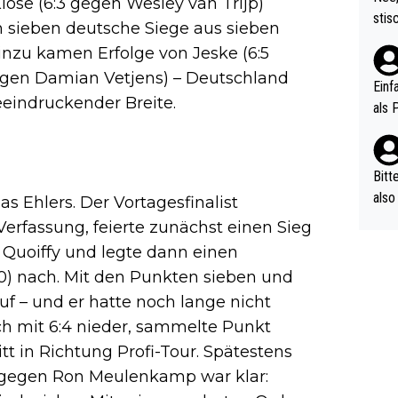
ose (6:3 gegen Wesley van Trijp)
urch
stis
h sieben deutsche Siege aus sieben
(in 
ten 
als Z
nzu kamen Erfolge von Jeske (6:5
nes 
egen Damian Vetjens) – Deutschland
ttle
Einf
eeindruckender Breite.
vV p
als 
n Ri
ehle
Bitt
also
s Ehlers. Der Vortagesfinalist
ung,
Verfassung, feierte zunächst einen Sieg
werd
Quoiffy und legte dann einen
aube
:0) nach. Mit den Punkten sieben und
sych
auf – und er hatte noch lange nicht
d di
e ma
ich mit 6:4 nieder, sammelte Punkt
n…
t in Richtung Profi-Tour. Spätestens
le gegen Ron Meulenkamp war klar: