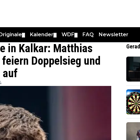
Originale
Kalender
WDF
FAQ
Newsletter
▼
▼
▼
 in Kalkar: Matthias
Gerad
 feiern Doppelsieg und
 auf
4