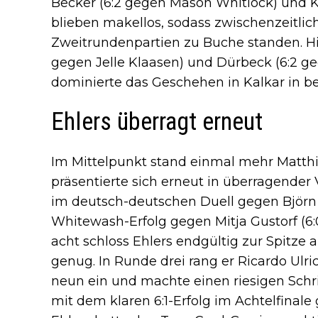
Becker (6:2 gegen Mason Whitlock) und Kl
blieben makellos, sodass zwischenzeitlic
Zweitrundenpartien zu Buche standen. Hi
gegen Jelle Klaasen) und Dürbeck (6:2 g
dominierte das Geschehen in Kalkar in b
Ehlers überragt erneut
Im Mittelpunkt stand einmal mehr Matthia
präsentierte sich erneut in überragender 
im deutsch-deutschen Duell gegen Björn 
Whitewash-Erfolg gegen Mitja Gustorf (6
acht schloss Ehlers endgültig zur Spitze 
genug. In Runde drei rang er Ricardo Ulr
neun ein und machte einen riesigen Schrit
mit dem klaren 6:1-Erfolg im Achtelfina