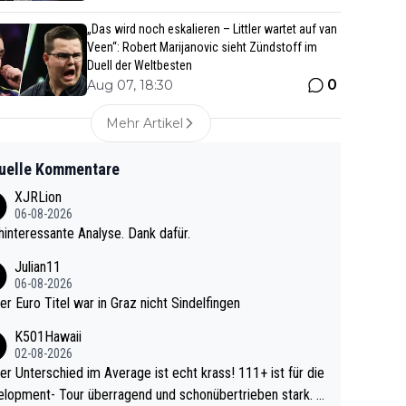
„Das wird noch eskalieren – Littler wartet auf van
Veen“: Robert Marijanovic sieht Zündstoff im
Duell der Weltbesten
0
Aug 07, 18:30
Mehr Artikel
uelle Kommentare
XJRLion
06-08-2026
interessante Analyse. Dank dafür.
Julian11
06-08-2026
ter Euro Titel war in Graz nicht Sindelfingen
K501Hawaii
02-08-2026
r Unterschied im Average ist echt krass! 111+ ist für die
lopment- Tour überragend und schonübertrieben stark. U