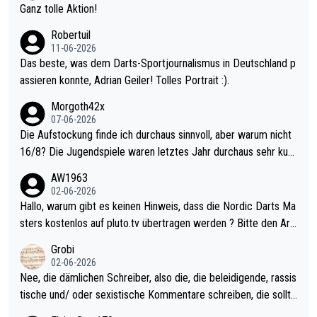
h krasser wie ein Pokalspiel eines Kreisligisten vs einem Bund
Ganz tolle Aktion!
esligisten.
Robertuil
11-06-2026
Das beste, was dem Darts-Sportjournalismus in Deutschland p
assieren konnte, Adrian Geiler! Tolles Portrait :).
Morgoth42x
07-06-2026
Die Aufstockung finde ich durchaus sinnvoll, aber warum nicht
16/8? Die Jugendspiele waren letztes Jahr durchaus sehr kurz
weilig und besser anzuschauen, als manch Erwachsenenspiel.
AW1963
Allerdings ist Mitchell Lawrie als Nummer 1 der Welt eh qualifi
02-06-2026
ziert. Somit ändert die automatische Qualifikation des Weltmei
Hallo, warum gibt es keinen Hinweis, dass die Nordic Darts Ma
sters erstmal nichts. Ich denke sie wollen damit für nächstes J
sters kostenlos auf pluto.tv übertragen werden ? Bitte den Arti
ahr vorsorgen, denn da ist er alt genug für die PDC und wird w
kel aktualisieren, danke!
Grobi
ohl wenig WDF Turniere spielen. Dies war bei Archie Self letzt
02-06-2026
es Jahr der Fall. Er musste als amtierender Weltmeister durch
Nee, die dämlichen Schreiber, also die, die beleidigende, rassis
den Qualifier und ich glaube kaum, dass Mitchel sich das (in Ve
tische und/ oder sexistische Kommentare schreiben, die sollte
gas) antun würde, wenn er doch eigentlich die PDC-WM als Zi
n das einfach mal bleiben lassen. Sollten besser mal ihr eigene