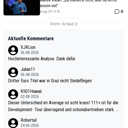
enorm viel“
0
Aug 07, 9:15
Mehr Artikel
Aktuelle Kommentare
XJRLion
06-08-2026
Hochinteressante Analyse. Dank dafür.
Julian11
06-08-2026
Dritter Euro Titel war in Graz nicht Sindelfingen
K501Hawaii
02-08-2026
Dieser Unterschied im Average ist echt krass! 111+ ist für die
Development- Tour überragend und schonübertrieben stark. U
nter 60 im Ave dagegen eigentlich schon zu schwach - gerade
Robertuil
mal 40+ erst recht. Da gewinnst keinen Blumentopf - ist ja noc
24-06-2026