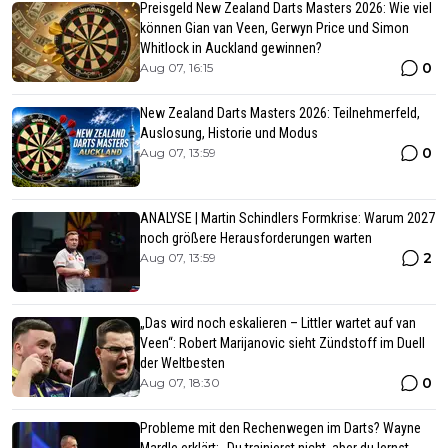
Preisgeld New Zealand Darts Masters 2026: Wie viel
können Gian van Veen, Gerwyn Price und Simon
Whitlock in Auckland gewinnen?
0
Aug 07, 16:15
New Zealand Darts Masters 2026: Teilnehmerfeld,
Auslosung, Historie und Modus
0
Aug 07, 13:59
ANALYSE | Martin Schindlers Formkrise: Warum 2027
noch größere Herausforderungen warten
2
Aug 07, 13:59
„Das wird noch eskalieren – Littler wartet auf van
Veen“: Robert Marijanovic sieht Zündstoff im Duell
der Weltbesten
0
Aug 07, 18:30
Probleme mit den Rechenwegen im Darts? Wayne
Mardle erklärt: „Du trainierst nicht, aber du lernst