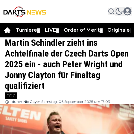
Turniere
LIVE
Order of Merit
Originale
▼
▼
▼
▼
Martin Schindler zieht ins
Achtelfinale der Czech Darts Open
2025 ein - auch Peter Wright und
Jonny Clayton für Finaltag
qualifiziert
PDC
durch
Nic Gayer
Samstag, 06 September 2025 um 17:03