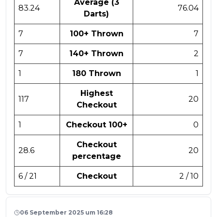
Average (3
83.24
76.04
Darts)
7
100+ Thrown
7
7
140+ Thrown
2
1
180 Thrown
1
Highest
117
20
Checkout
1
Checkout 100+
0
Checkout
28.6
20
percentage
6 / 21
Checkout
2 / 10
06 September 2025 um 16:28