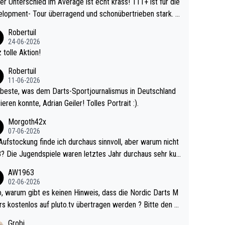
r Unterschied im Average ist echt krass! 111+ ist für die
lopment- Tour überragend und schonübertrieben stark. U
 Ave dagegen eigentlich schon zu schwach - gerad
Robertuil
st recht. Da gewinnst keinen Blumentopf - ist ja n
24-06-2026
kalspiel eines Kreisligisten vs einem Bu
 tolle Aktion!
ligisten.
Robertuil
11-06-2026
beste, was dem Darts-Sportjournalismus in Deutschland
ieren konnte, Adrian Geiler! Tolles Portrait :).
Morgoth42x
07-06-2026
Aufstockung finde ich durchaus sinnvoll, aber warum nicht
r durchaus sehr kur
lig und besser anzuschauen, als manch Erwachsenenspie
AW1963
02-06-2026
ert. Somit ändert die automatische Qualifikation des Weltm
e Nordic Darts M
mal nichts. Ich denke sie wollen damit für nächste
rs kostenlos auf pluto.tv übertragen werden ? Bitte den A
hr vorsorgen, denn da ist er alt genug für die PDC und wir
el aktualisieren, danke!
Grobi