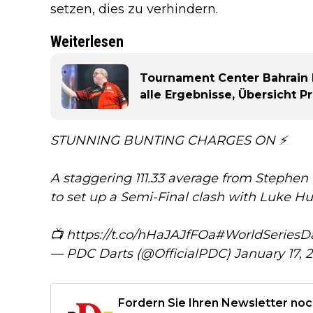
setzen, dies zu verhindern.
Weiterlesen
Tournament Center Bahrain D
alle Ergebnisse, Übersicht 
STUNNING BUNTING CHARGES ON ⚡️
A staggering 111.33 average from Stephen
to set up a Semi-Final clash with Luke H
📺
https://t.co/hHaJAJfFOa
#WorldSeriesDa
— PDC Darts (@OfficialPDC)
January 17, 
Fordern Sie Ihren Newsletter noc