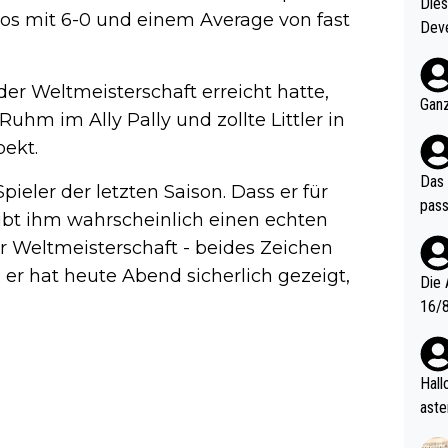
Diese
os mit 6-0 und einem Average von fast
Deve
nter 60 im
e mal 40+ er
der Weltmeisterschaft erreicht hatte,
och krasser wie ein Po
Ganz
Ruhm im Ally Pally und zollte Littler in
ndes
pekt.
Das 
ieler der letzten Saison. Dass er für
pass
ibt ihm wahrscheinlich einen echten
r Weltmeisterschaft - beides Zeichen
d er hat heute Abend sicherlich gezeigt,
Die 
16/8? Die Jugendspiele waren letztes Jah
zwei
l. Allerdings ist Mitchell Lawrie als Nummer 1 der Welt eh quali
fizi
Hallo, warum gibt es keinen Hinweis, dass di
eisters erst
aste
s Ja
rtik