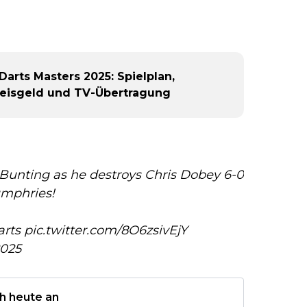
arts Masters 2025: Spielplan,
Preisgeld und TV-Übertragung
 Bunting as he destroys Chris Dobey 6-0
umphries!
rts
pic.twitter.com/8O6zsivEjY
2025
h heute an