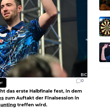
0
e!
ht das erste Halbfinale fest, in dem
es
zum Auftakt der Finalsession in
Bunting
treffen wird.