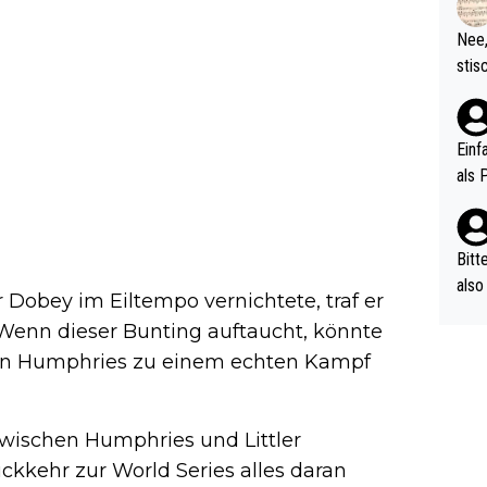
d wo
etzt
Nee,
urch
stis
(in 
ten 
als Z
nes 
ttle
Einf
vV p
als 
n Ri
ehle
Bitt
also
 Dobey im Eiltempo vernichtete, traf er
ung,
 Wenn dieser Bunting auftaucht, könnte
werd
von Humphries zu einem echten Kampf
aube
sych
d di
 zwischen Humphries und Littler
e ma
n…
ückkehr zur World Series alles daran