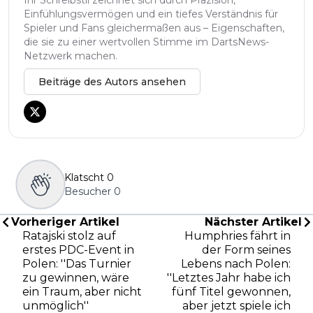
Ihr Schreibstil zeichnet sich durch Präzision,
Einfühlungsvermögen und ein tiefes Verständnis für
Spieler und Fans gleichermaßen aus – Eigenschaften,
die sie zu einer wertvollen Stimme im DartsNews-
Netzwerk machen.
Beiträge des Autors ansehen
Klatscht
0
Besucher
0
Vorheriger Artikel
Nächster Artikel
Ratajski stolz auf
Humphries fährt in
erstes PDC-Event in
der Form seines
Polen: ''Das Turnier
Lebens nach Polen:
zu gewinnen, wäre
''Letztes Jahr habe ich
ein Traum, aber nicht
fünf Titel gewonnen,
unmöglich''
aber jetzt spiele ich