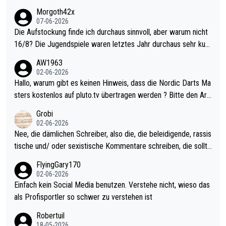
Morgoth42x
07-06-2026
Die Aufstockung finde ich durchaus sinnvoll, aber warum nicht
16/8? Die Jugendspiele waren letztes Jahr durchaus sehr kurz
weilig und besser anzuschauen, als manch Erwachsenenspiel.
AW1963
Allerdings ist Mitchell Lawrie als Nummer 1 der Welt eh qualifi
02-06-2026
ziert. Somit ändert die automatische Qualifikation des Weltmei
Hallo, warum gibt es keinen Hinweis, dass die Nordic Darts Ma
sters erstmal nichts. Ich denke sie wollen damit für nächstes J
sters kostenlos auf pluto.tv übertragen werden ? Bitte den Arti
ahr vorsorgen, denn da ist er alt genug für die PDC und wird w
kel aktualisieren, danke!
Grobi
ohl wenig WDF Turniere spielen. Dies war bei Archie Self letzt
02-06-2026
es Jahr der Fall. Er musste als amtierender Weltmeister durch
Nee, die dämlichen Schreiber, also die, die beleidigende, rassis
den Qualifier und ich glaube kaum, dass Mitchel sich das (in Ve
tische und/ oder sexistische Kommentare schreiben, die sollte
gas) antun würde, wenn er doch eigentlich die PDC-WM als Zi
n das einfach mal bleiben lassen. Sollten besser mal ihr eigene
FlyingGary170
el hat.
s Leben in den Griff kriegen. Nur eins wundert mich: Luke Little
02-06-2026
r war doch neulich erst derjenige, der über Social Media GvV p
Einfach kein Social Media benutzen. Verstehe nicht, wieso das
rovoziert hat. Und Littlers Mutter schießt öfters mal gegen Ric
als Profisportler so schwer zu verstehen ist
ardo Pietreczko auf Social Media. Hmmmm. Finde den Fehler!
Robertuil
18-05-2026