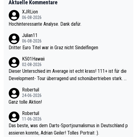
Aktuelle Kommentare
XJRLion
06-08-2026
Hochinteressante Analyse. Dank dafür.
Julian11
06-08-2026
Dritter Euro Titel war in Graz nicht Sindelfingen
K501Hawaii
02-08-2026
Dieser Unterschied im Average ist echt krass! 111+ ist für die
Development- Tour überragend und schonübertrieben stark. U
nter 60 im Ave dagegen eigentlich schon zu schwach - gerade
Robertuil
mal 40+ erst recht. Da gewinnst keinen Blumentopf - ist ja noc
24-06-2026
h krasser wie ein Pokalspiel eines Kreisligisten vs einem Bund
Ganz tolle Aktion!
esligisten.
Robertuil
11-06-2026
Das beste, was dem Darts-Sportjournalismus in Deutschland p
assieren konnte, Adrian Geiler! Tolles Portrait :).