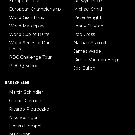
European Tour
Gerwyn Price
European Championship
Michael Smith
World Grand Prix
Peter Wright
World Matchplay
Jonny Clayton
World Cup of Darts
Rob Cross
World Series of Darts
Nathan Aspinall
Finals
James Wade
PDC Challenge Tour
Dimitri Van den Bergh
PDC Q-School
Joe Cullen
DARTSPIELER
Martin Schindler
Gabriel Clemens
Ricardo Pietreczko
Niko Springer
Florian Hempel
Max Hopp