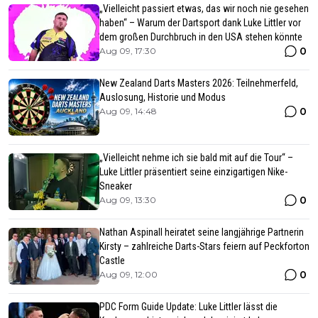
„Vielleicht passiert etwas, das wir noch nie gesehen
haben“ – Warum der Dartsport dank Luke Littler vor
dem großen Durchbruch in den USA stehen könnte
0
Aug 09, 17:30
New Zealand Darts Masters 2026: Teilnehmerfeld,
Auslosung, Historie und Modus
0
Aug 09, 14:48
„Vielleicht nehme ich sie bald mit auf die Tour“ –
Luke Littler präsentiert seine einzigartigen Nike-
Sneaker
0
Aug 09, 13:30
Nathan Aspinall heiratet seine langjährige Partnerin
Kirsty – zahlreiche Darts-Stars feiern auf Peckforton
Castle
0
Aug 09, 12:00
PDC Form Guide Update: Luke Littler lässt die