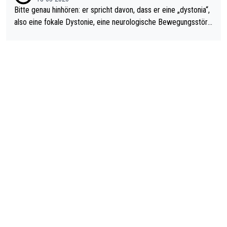
Bitte genau hinhören: er spricht davon, dass er eine „dystonia“,
also eine fokale Dystonie, eine neurologische Bewegungsstöru
ng, bei der unkontrolliert Bewegungen und Krämpfe erzeugt w
erden, im Arm hat. Und, dass Medikamente ihm helfen! Ich glau
be immer noch, dass sehr viele der Dartits-Fälle fälschlich psy
chologisiert werden und eigentlich fokale Dystonien sind. Und
diese könnten teils wirksam behandelt werden! Dafür müsste
man nur zum Neurologen und nicht zum Mentaltrainer gehen…