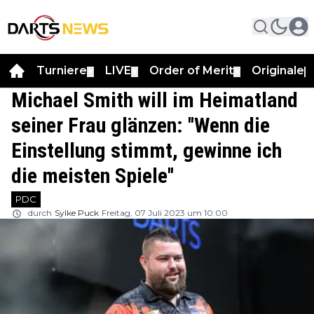
Turniere
LIVE
Order of Merit
Originale
▼
▼
▼
▼
Michael Smith will im Heimatland
seiner Frau glänzen: ''Wenn die
Einstellung stimmt, gewinne ich
die meisten Spiele''
PDC
durch
Sylke Puck
Freitag, 07 Juli 2023 um 10:00