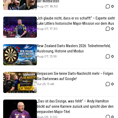
der Weltbesten
0
Aug 07, 18:30
„Ich glaube nicht, dass er es schafft“ – Experte sieht
Luke Littlers historische Major-Mission vor dem Aus
0
Aug 07, 17:30
New Zealand Darts Masters 2026: Teilnehmerfeld,
Auslosung, Historie und Modus
0
Aug 07, 13:59
Verpassen Sie keine Darts-Nachricht mehr – Folgen
Sie Dartsnews auf Google!
0
Jul 25, 11:48
„Das ist das Einzige, was fehlt“ – Andy Hamilton
blickt auf seine Karriere zurück und spricht über den
verpassten Major-Titel
0
Aug 09, 9:00