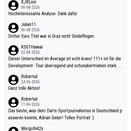
XJRLion
06-08-2026
Hochinteressante Analyse. Dank dafür.
Julian11
06-08-2026
Dritter Euro Titel war in Graz nicht Sindelfingen
K501Hawaii
02-08-2026
Dieser Unterschied im Average ist echt krass! 111+ ist für die
Development- Tour überragend und schonübertrieben stark. U
nter 60 im Ave dagegen eigentlich schon zu schwach - gerade
Robertuil
mal 40+ erst recht. Da gewinnst keinen Blumentopf - ist ja noc
24-06-2026
h krasser wie ein Pokalspiel eines Kreisligisten vs einem Bund
Ganz tolle Aktion!
esligisten.
Robertuil
11-06-2026
Das beste, was dem Darts-Sportjournalismus in Deutschland p
assieren konnte, Adrian Geiler! Tolles Portrait :).
Morgoth42x