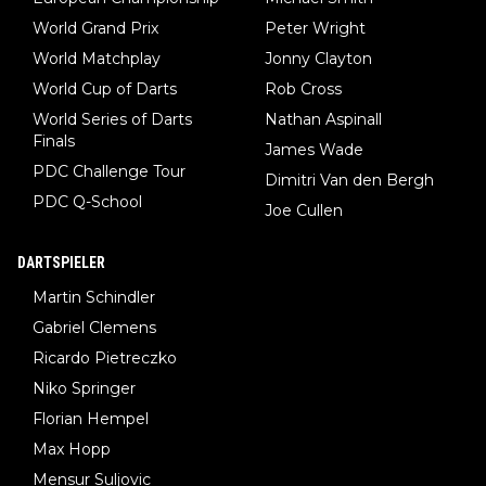
World Grand Prix
Peter Wright
World Matchplay
Jonny Clayton
World Cup of Darts
Rob Cross
World Series of Darts
Nathan Aspinall
Finals
James Wade
PDC Challenge Tour
Dimitri Van den Bergh
PDC Q-School
Joe Cullen
DARTSPIELER
Martin Schindler
Gabriel Clemens
Ricardo Pietreczko
Niko Springer
Florian Hempel
Max Hopp
Mensur Suljovic