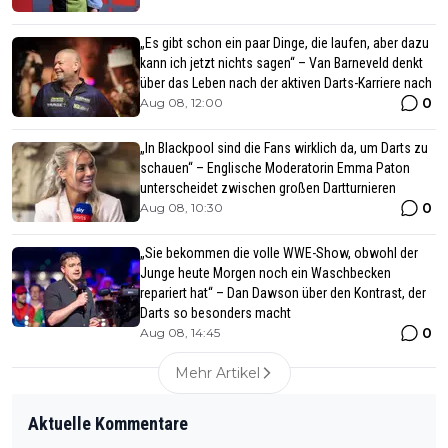
„Es gibt schon ein paar Dinge, die laufen, aber dazu
kann ich jetzt nichts sagen“ – Van Barneveld denkt
über das Leben nach der aktiven Darts-Karriere nach
0
Aug 08, 12:00
„In Blackpool sind die Fans wirklich da, um Darts zu
schauen“ – Englische Moderatorin Emma Paton
unterscheidet zwischen großen Dartturnieren
0
Aug 08, 10:30
„Sie bekommen die volle WWE-Show, obwohl der
Junge heute Morgen noch ein Waschbecken
repariert hat“ – Dan Dawson über den Kontrast, der
Darts so besonders macht
0
Aug 08, 14:45
Mehr Artikel
Aktuelle Kommentare