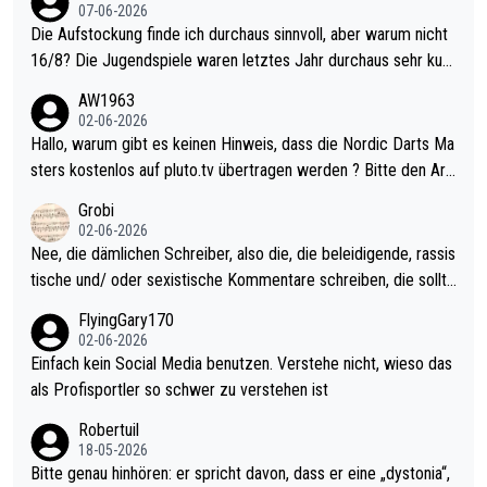
07-06-2026
Die Aufstockung finde ich durchaus sinnvoll, aber warum nicht
16/8? Die Jugendspiele waren letztes Jahr durchaus sehr kurz
weilig und besser anzuschauen, als manch Erwachsenenspiel.
AW1963
Allerdings ist Mitchell Lawrie als Nummer 1 der Welt eh qualifi
02-06-2026
ziert. Somit ändert die automatische Qualifikation des Weltmei
Hallo, warum gibt es keinen Hinweis, dass die Nordic Darts Ma
sters erstmal nichts. Ich denke sie wollen damit für nächstes J
sters kostenlos auf pluto.tv übertragen werden ? Bitte den Arti
ahr vorsorgen, denn da ist er alt genug für die PDC und wird w
kel aktualisieren, danke!
Grobi
ohl wenig WDF Turniere spielen. Dies war bei Archie Self letzt
02-06-2026
es Jahr der Fall. Er musste als amtierender Weltmeister durch
Nee, die dämlichen Schreiber, also die, die beleidigende, rassis
den Qualifier und ich glaube kaum, dass Mitchel sich das (in Ve
tische und/ oder sexistische Kommentare schreiben, die sollte
gas) antun würde, wenn er doch eigentlich die PDC-WM als Zi
n das einfach mal bleiben lassen. Sollten besser mal ihr eigene
FlyingGary170
el hat.
s Leben in den Griff kriegen. Nur eins wundert mich: Luke Little
02-06-2026
r war doch neulich erst derjenige, der über Social Media GvV p
Einfach kein Social Media benutzen. Verstehe nicht, wieso das
rovoziert hat. Und Littlers Mutter schießt öfters mal gegen Ric
als Profisportler so schwer zu verstehen ist
ardo Pietreczko auf Social Media. Hmmmm. Finde den Fehler!
Robertuil
18-05-2026
Bitte genau hinhören: er spricht davon, dass er eine „dystonia“,