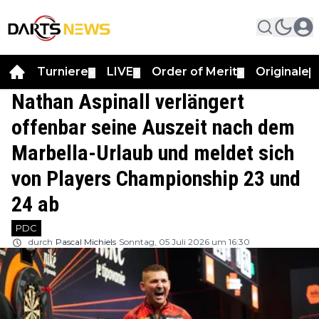
Turniere
LIVE
Order of Merit
Originale
▼
▼
▼
▼
Nathan Aspinall verlängert
offenbar seine Auszeit nach dem
Marbella-Urlaub und meldet sich
von Players Championship 23 und
24 ab
PDC
durch
Pascal Michiels
Sonntag, 05 Juli 2026 um 16:30