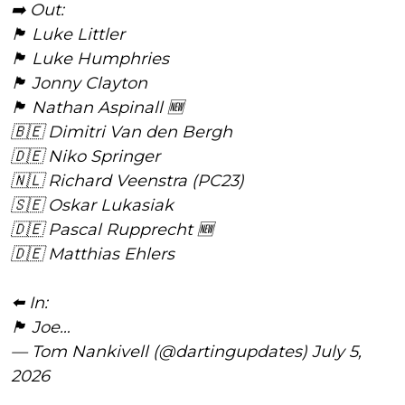
➡️ Out:
🏴󠁧󠁢󠁥󠁮󠁧󠁿 Luke Littler
🏴󠁧󠁢󠁥󠁮󠁧󠁿 Luke Humphries
🏴󠁧󠁢󠁷󠁬󠁳󠁿 Jonny Clayton
🏴󠁧󠁢󠁥󠁮󠁧󠁿 Nathan Aspinall 🆕
🇧🇪 Dimitri Van den Bergh
🇩🇪 Niko Springer
🇳🇱 Richard Veenstra (PC23)
🇸🇪 Oskar Lukasiak
🇩🇪 Pascal Rupprecht 🆕
🇩🇪 Matthias Ehlers
⬅️ In:
🏴󠁧󠁢󠁥󠁮󠁧󠁿 Joe…
— Tom Nankivell (@dartingupdates)
July 5,
2026