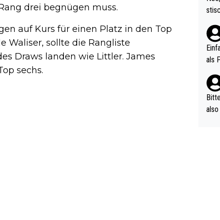
urch
t Rang drei begnügen muss.
stis
(in 
ten 
en auf Kurs für einen Platz in den Top
als Z
nes 
e Waliser, sollte die Rangliste
ttle
Einf
des Draws landen wie Littler. James
vV p
als 
n Ri
Top sechs.
ehle
Bitt
also
ung,
werd
aube
sych
d di
e ma
n…