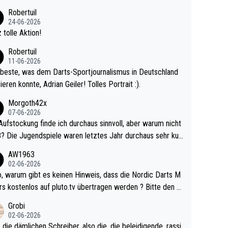
 Ave dagegen eigentlich schon zu schwach - gerad
Robertuil
st recht. Da gewinnst keinen Blumentopf - ist ja n
24-06-2026
kalspiel eines Kreisligisten vs einem Bu
 tolle Aktion!
ligisten.
Robertuil
11-06-2026
beste, was dem Darts-Sportjournalismus in Deutschland
ieren konnte, Adrian Geiler! Tolles Portrait :).
Morgoth42x
07-06-2026
Aufstockung finde ich durchaus sinnvoll, aber warum nicht
r durchaus sehr kur
lig und besser anzuschauen, als manch Erwachsenenspie
AW1963
02-06-2026
ert. Somit ändert die automatische Qualifikation des Weltm
e Nordic Darts M
mal nichts. Ich denke sie wollen damit für nächste
rs kostenlos auf pluto.tv übertragen werden ? Bitte den A
hr vorsorgen, denn da ist er alt genug für die PDC und wir
el aktualisieren, danke!
Grobi
hl wenig WDF Turniere spielen. Dies war bei Archie Self l
02-06-2026
es Jahr der Fall. Er musste als amtierender Weltmeister d
 die dämlichen Schreiber, also die, die beleidigende, rassi