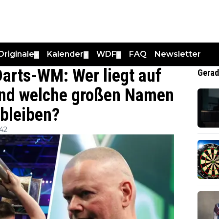
Originale
Kalender
WDF
FAQ
Newsletter
▼
▼
▼
Darts-WM: Wer liegt auf
Gerad
 und welche großen Namen
 bleiben?
:42