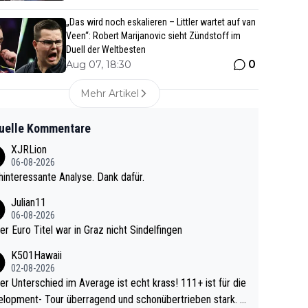
„Das wird noch eskalieren – Littler wartet auf van
Veen“: Robert Marijanovic sieht Zündstoff im
Duell der Weltbesten
0
Aug 07, 18:30
Mehr Artikel
uelle Kommentare
XJRLion
06-08-2026
interessante Analyse. Dank dafür.
Julian11
06-08-2026
ter Euro Titel war in Graz nicht Sindelfingen
K501Hawaii
02-08-2026
r Unterschied im Average ist echt krass! 111+ ist für die
lopment- Tour überragend und schonübertrieben stark. U