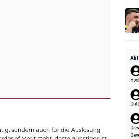
Akt
Hoch
Drit
Diese
chtig, sondern auch für die Auslosung
Deve
der of Merit steht, desto günstiger ist