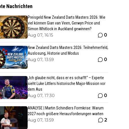
bte Nachrichten
Preisgeld New Zealand Darts Masters 2026: Wie
viel können Gian van Veen, Gerwyn Price und
Simon Whitlock in Auckland gewinnen?
0
Aug 07, 16:15
New Zealand Darts Masters 2026: Teilnehmerfeld,
Auslosung, Historie und Modus
0
Aug 07, 13:59
„Ich glaube nicht, dass er es schafft“ – Experte
sieht Luke Littlers historische Major-Mission vor
dem Aus
0
Aug 07, 17:30
ANALYSE | Martin Schindlers Formkrise: Warum
2027 noch größere Herausforderungen warten
2
Aug 07, 13:59