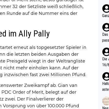
nter 60 im
er 32 der Setzliste weiß schließlich,
e mal 40+ er
tten Runde auf die Nummer eins der
och krasser wie ein Po
Ganz
ndes
ed im Ally Pally
Das 
pass
tartet erneut als topgesetzter Spieler in
nn die letzten beiden Ausgaben der
Die 
te Preisgeld wiegt in der Weltrangliste
16/8? Die Jugendspiele waren letztes Jah
st nicht mehr einholen kann. Auf der
zwei
ng inzwischen fast zwei Millionen Pfund.
l. Allerdings ist Mitchell Lawrie als Nummer 1 der Welt eh quali
fizi
Hallo, warum gibt es keinen Hinweis, dass di
kenswerter Zweikampf ab. Gian van
eisters erst
aste
en PDC Order of Merit, belegt auf der
s Ja
rtik
z zwei. Der Finalverlierer der
d wo
n Vorsprung von über 100.000 Pfund
etzt
Nee,