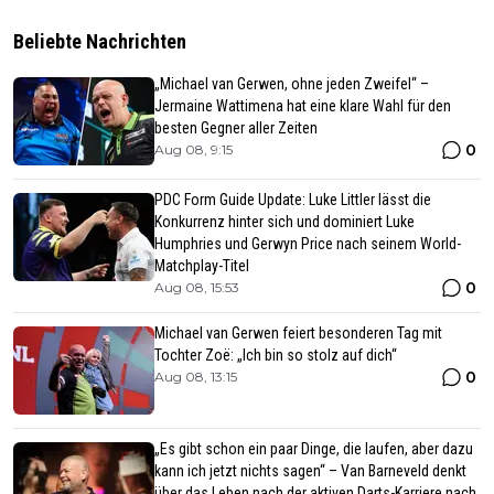
Beliebte Nachrichten
„Michael van Gerwen, ohne jeden Zweifel“ –
Jermaine Wattimena hat eine klare Wahl für den
besten Gegner aller Zeiten
0
Aug 08, 9:15
PDC Form Guide Update: Luke Littler lässt die
Konkurrenz hinter sich und dominiert Luke
Humphries und Gerwyn Price nach seinem World-
Matchplay-Titel
0
Aug 08, 15:53
Michael van Gerwen feiert besonderen Tag mit
Tochter Zoë: „Ich bin so stolz auf dich“
0
Aug 08, 13:15
„Es gibt schon ein paar Dinge, die laufen, aber dazu
kann ich jetzt nichts sagen“ – Van Barneveld denkt
über das Leben nach der aktiven Darts-Karriere nach