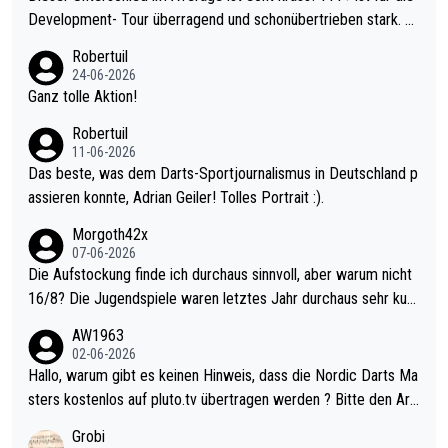
Development- Tour überragend und schonübertrieben stark. U
nter 60 im Ave dagegen eigentlich schon zu schwach - gerade
Robertuil
mal 40+ erst recht. Da gewinnst keinen Blumentopf - ist ja noc
24-06-2026
h krasser wie ein Pokalspiel eines Kreisligisten vs einem Bund
Ganz tolle Aktion!
esligisten.
Robertuil
11-06-2026
Das beste, was dem Darts-Sportjournalismus in Deutschland p
assieren konnte, Adrian Geiler! Tolles Portrait :).
Morgoth42x
07-06-2026
Die Aufstockung finde ich durchaus sinnvoll, aber warum nicht
16/8? Die Jugendspiele waren letztes Jahr durchaus sehr kurz
weilig und besser anzuschauen, als manch Erwachsenenspiel.
AW1963
Allerdings ist Mitchell Lawrie als Nummer 1 der Welt eh qualifi
02-06-2026
ziert. Somit ändert die automatische Qualifikation des Weltmei
Hallo, warum gibt es keinen Hinweis, dass die Nordic Darts Ma
sters erstmal nichts. Ich denke sie wollen damit für nächstes J
sters kostenlos auf pluto.tv übertragen werden ? Bitte den Arti
ahr vorsorgen, denn da ist er alt genug für die PDC und wird w
kel aktualisieren, danke!
Grobi
ohl wenig WDF Turniere spielen. Dies war bei Archie Self letzt