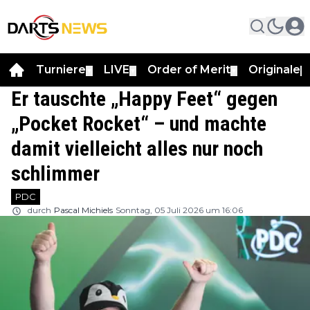
Turniere
LIVE
Order of Merit
Originale
▼
▼
▼
▼
Er tauschte „Happy Feet“ gegen
„Pocket Rocket“ – und machte
damit vielleicht alles nur noch
schlimmer
PDC
durch
Pascal Michiels
Sonntag, 05 Juli 2026 um 16:06