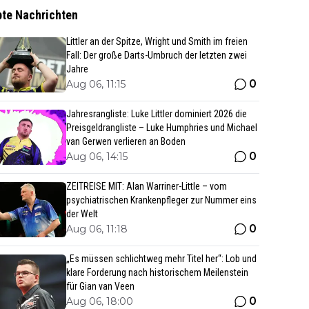
bte Nachrichten
Littler an der Spitze, Wright und Smith im freien
Fall: Der große Darts-Umbruch der letzten zwei
Jahre
0
Aug 06, 11:15
Jahresrangliste: Luke Littler dominiert 2026 die
Preisgeldrangliste – Luke Humphries und Michael
van Gerwen verlieren an Boden
0
Aug 06, 14:15
ZEITREISE MIT: Alan Warriner-Little – vom
psychiatrischen Krankenpfleger zur Nummer eins
der Welt
0
Aug 06, 11:18
„Es müssen schlichtweg mehr Titel her“: Lob und
klare Forderung nach historischem Meilenstein
für Gian van Veen
0
Aug 06, 18:00