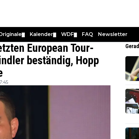
Originale
Kalender
WDF
FAQ
Newsletter
▼
▼
▼
etzten European Tour-
Gerad
indler beständig, Hopp
e
7:45