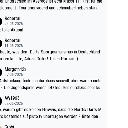
r Unterschied im Average ist echt krass! 111+ ist für die
lopment- Tour überragend und schonübertrieben stark. U
 Ave dagegen eigentlich schon zu schwach - gerad
Robertuil
st recht. Da gewinnst keinen Blumentopf - ist ja n
24-06-2026
kalspiel eines Kreisligisten vs einem Bu
 tolle Aktion!
ligisten.
Robertuil
11-06-2026
beste, was dem Darts-Sportjournalismus in Deutschland
ieren konnte, Adrian Geiler! Tolles Portrait :).
Morgoth42x
07-06-2026
Aufstockung finde ich durchaus sinnvoll, aber warum nicht
r durchaus sehr kur
lig und besser anzuschauen, als manch Erwachsenenspie
AW1963
02-06-2026
ert. Somit ändert die automatische Qualifikation des Weltm
e Nordic Darts M
mal nichts. Ich denke sie wollen damit für nächste
rs kostenlos auf pluto.tv übertragen werden ? Bitte den A
hr vorsorgen, denn da ist er alt genug für die PDC und wir
el aktualisieren, danke!
Grobi