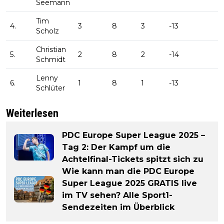
Seemann
Tim
4.
3
8
3
-13
Scholz
Christian
5.
2
8
2
-14
Schmidt
Lenny
6.
1
8
1
-13
Schlüter
Weiterlesen
PDC Europe Super League 2025 –
Tag 2: Der Kampf um die
Achtelfinal-Tickets spitzt sich zu
Wie kann man die PDC Europe
Super League 2025 GRATIS live
im TV sehen? Alle Sport1-
Sendezeiten im Überblick