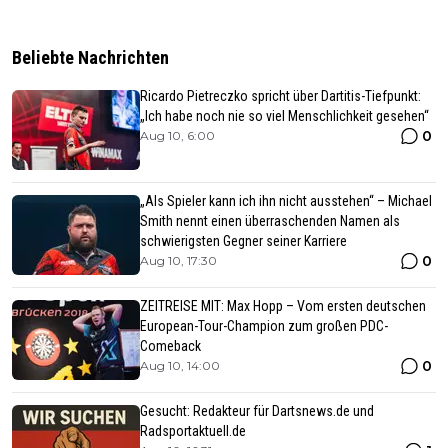
Beliebte Nachrichten
Ricardo Pietreczko spricht über Dartitis-Tiefpunkt:
„Ich habe noch nie so viel Menschlichkeit gesehen“
0
Aug 10, 6:00
„Als Spieler kann ich ihn nicht ausstehen“ – Michael
Smith nennt einen überraschenden Namen als
schwierigsten Gegner seiner Karriere
0
Aug 10, 17:30
ZEITREISE MIT: Max Hopp – Vom ersten deutschen
European-Tour-Champion zum großen PDC-
Comeback
0
Aug 10, 14:00
Gesucht: Redakteur für Dartsnews.de und
Radsportaktuell.de