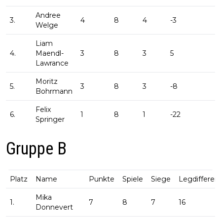
Andree
3.
4
8
4
-3
Welge
Liam
4.
Maendl-
3
8
3
5
Lawrance
Moritz
5.
3
8
3
-8
Bohrmann
Felix
6.
1
8
1
-22
Springer
Gruppe B
Platz
Name
Punkte
Spiele
Siege
Legdifferen
Mika
1.
7
8
7
16
Donnevert