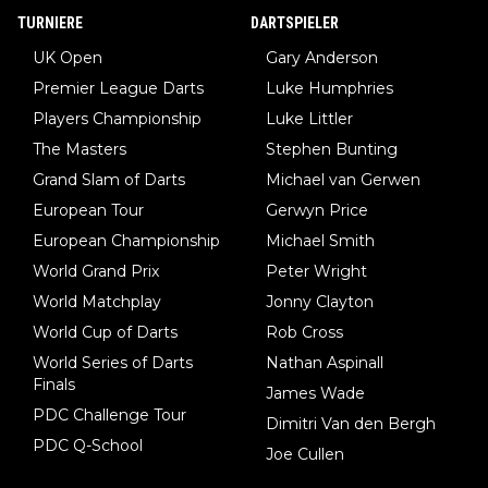
TURNIERE
DARTSPIELER
UK Open
Gary Anderson
Premier League Darts
Luke Humphries
Players Championship
Luke Littler
The Masters
Stephen Bunting
Grand Slam of Darts
Michael van Gerwen
European Tour
Gerwyn Price
European Championship
Michael Smith
World Grand Prix
Peter Wright
World Matchplay
Jonny Clayton
World Cup of Darts
Rob Cross
World Series of Darts
Nathan Aspinall
Finals
James Wade
PDC Challenge Tour
Dimitri Van den Bergh
PDC Q-School
Joe Cullen