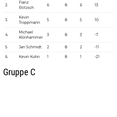
Franz
2.
6
8
6
13
Rötzsch
Kevin
3.
5
8
5
10
Troppmann
Michael
4.
3
8
3
-7
Klönhammer
5.
Jan Schmidt
2
8
2
-11
6.
Kevin Kuhn
1
8
1
-21
Gruppe C