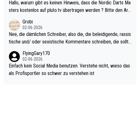
ziert. Somit ändert die automatische Qualifikation des Weltmei
Hallo, warum gibt es keinen Hinweis, dass die Nordic Darts Ma
sters erstmal nichts. Ich denke sie wollen damit für nächstes J
sters kostenlos auf pluto.tv übertragen werden ? Bitte den Arti
ahr vorsorgen, denn da ist er alt genug für die PDC und wird w
kel aktualisieren, danke!
Grobi
ohl wenig WDF Turniere spielen. Dies war bei Archie Self letzt
02-06-2026
es Jahr der Fall. Er musste als amtierender Weltmeister durch
Nee, die dämlichen Schreiber, also die, die beleidigende, rassis
den Qualifier und ich glaube kaum, dass Mitchel sich das (in Ve
tische und/ oder sexistische Kommentare schreiben, die sollte
gas) antun würde, wenn er doch eigentlich die PDC-WM als Zi
n das einfach mal bleiben lassen. Sollten besser mal ihr eigene
FlyingGary170
el hat.
s Leben in den Griff kriegen. Nur eins wundert mich: Luke Little
02-06-2026
r war doch neulich erst derjenige, der über Social Media GvV p
Einfach kein Social Media benutzen. Verstehe nicht, wieso das
rovoziert hat. Und Littlers Mutter schießt öfters mal gegen Ric
als Profisportler so schwer zu verstehen ist
ardo Pietreczko auf Social Media. Hmmmm. Finde den Fehler!