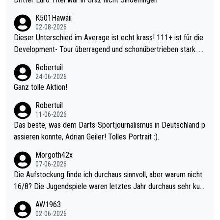
K501Hawaii
02-08-2026
Dieser Unterschied im Average ist echt krass! 111+ ist für die
Development- Tour überragend und schonübertrieben stark. U
nter 60 im Ave dagegen eigentlich schon zu schwach - gerade
Robertuil
mal 40+ erst recht. Da gewinnst keinen Blumentopf - ist ja noc
24-06-2026
h krasser wie ein Pokalspiel eines Kreisligisten vs einem Bund
Ganz tolle Aktion!
esligisten.
Robertuil
11-06-2026
Das beste, was dem Darts-Sportjournalismus in Deutschland p
assieren konnte, Adrian Geiler! Tolles Portrait :).
Morgoth42x
07-06-2026
Die Aufstockung finde ich durchaus sinnvoll, aber warum nicht
16/8? Die Jugendspiele waren letztes Jahr durchaus sehr kurz
weilig und besser anzuschauen, als manch Erwachsenenspiel.
AW1963
Allerdings ist Mitchell Lawrie als Nummer 1 der Welt eh qualifi
02-06-2026