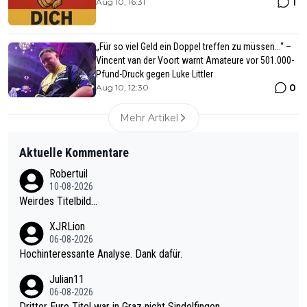
1
Aug 10, 16:31
„Für so viel Geld ein Doppel treffen zu müssen...“ –
Vincent van der Voort warnt Amateure vor 501.000-
Pfund-Druck gegen Luke Littler
0
Aug 10, 12:30
Mehr Artikel
Aktuelle Kommentare
Robertuil
10-08-2026
Weirdes Titelbild…
XJRLion
06-08-2026
Hochinteressante Analyse. Dank dafür.
Julian11
06-08-2026
Dritter Euro Titel war in Graz nicht Sindelfingen