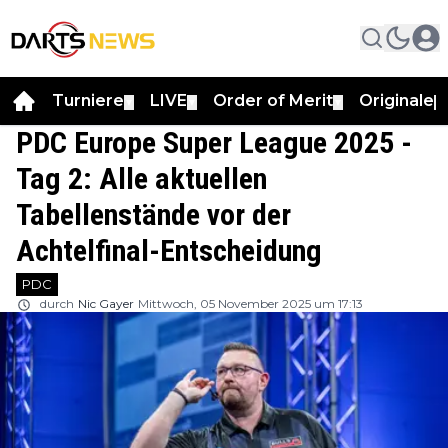
Turniere
LIVE
Order of Merit
Originale
▼
▼
▼
▼
PDC Europe Super League 2025 -
Tag 2: Alle aktuellen
Tabellenstände vor der
Achtelfinal-Entscheidung
PDC
durch
Nic Gayer
Mittwoch, 05 November 2025 um 17:13