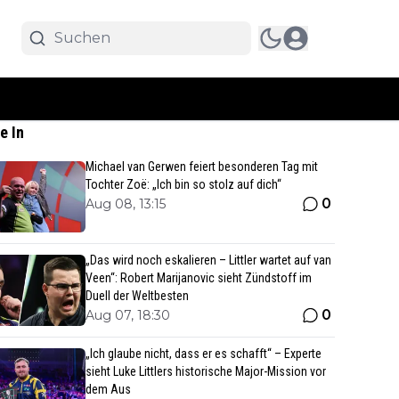
e In
Michael van Gerwen feiert besonderen Tag mit
Tochter Zoë: „Ich bin so stolz auf dich“
0
Aug 08, 13:15
„Das wird noch eskalieren – Littler wartet auf van
Veen“: Robert Marijanovic sieht Zündstoff im
Duell der Weltbesten
0
Aug 07, 18:30
„Ich glaube nicht, dass er es schafft“ – Experte
sieht Luke Littlers historische Major-Mission vor
dem Aus