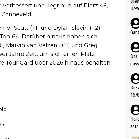
Diese
verbessert und liegt nun auf Platz 46,
Deve
 Zonneveld.
nter 60 im
e mal 40+ er
nnor Scutt (+1) und Dylan Slevin (+2)
och krasser wie ein Po
Ganz
 Top-64. Darüber hinaus haben sich
ndes
10), Marvin van Velzen (+11) und Greg
wei Jahre Zeit, um sich einen Platz
Das 
hre Tour Card über 2026 hinaus behalten
pass
Die 
16/8? Die Jugendspiele waren letztes Jah
zwei
eld
l. Allerdings ist Mitchell Lawrie als Nummer 1 der Welt eh quali
fizi
Hallo, warum gibt es keinen Hinweis, dass di
,250
eisters erst
aste
s Ja
rtik