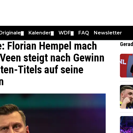
Originale
Kalender
WDF
FAQ
Newsletter
▼
▼
▼
e: Florian Hempel mach
Gerad
n Veen steigt nach Gewinn
ten-Titels auf seine
n