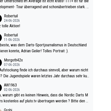
r Unterschied im Average ist echt krass! 111+ ist für die
lopment- Tour überragend und schonübertrieben stark. U
 Ave dagegen eigentlich schon zu schwach - gerad
Robertuil
st recht. Da gewinnst keinen Blumentopf - ist ja n
24-06-2026
kalspiel eines Kreisligisten vs einem Bu
 tolle Aktion!
ligisten.
Robertuil
11-06-2026
beste, was dem Darts-Sportjournalismus in Deutschland
ieren konnte, Adrian Geiler! Tolles Portrait :).
Morgoth42x
07-06-2026
Aufstockung finde ich durchaus sinnvoll, aber warum nicht
r durchaus sehr kur
lig und besser anzuschauen, als manch Erwachsenenspie
AW1963
02-06-2026
ert. Somit ändert die automatische Qualifikation des Weltm
e Nordic Darts M
mal nichts. Ich denke sie wollen damit für nächste
rs kostenlos auf pluto.tv übertragen werden ? Bitte den A
hr vorsorgen, denn da ist er alt genug für die PDC und wir
el aktualisieren, danke!
Grobi