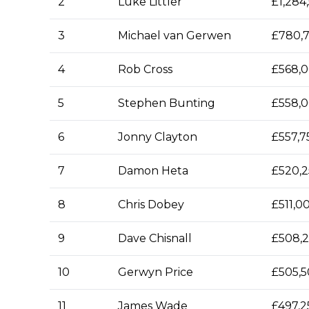
2
Luke Littler
£1,284
3
Michael van Gerwen
£780,
4
Rob Cross
£568,
5
Stephen Bunting
£558,
6
Jonny Clayton
£557,7
7
Damon Heta
£520,
8
Chris Dobey
£511,0
9
Dave Chisnall
£508,
10
Gerwyn Price
£505,
11
James Wade
£497,2