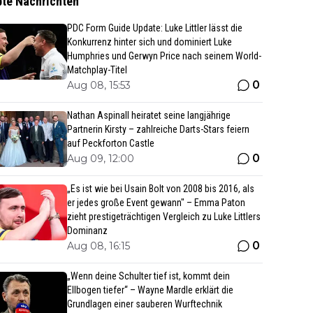
bte Nachrichten
PDC Form Guide Update: Luke Littler lässt die
Konkurrenz hinter sich und dominiert Luke
Humphries und Gerwyn Price nach seinem World-
Matchplay-Titel
0
Aug 08, 15:53
Nathan Aspinall heiratet seine langjährige
Partnerin Kirsty – zahlreiche Darts-Stars feiern
auf Peckforton Castle
0
Aug 09, 12:00
„Es ist wie bei Usain Bolt von 2008 bis 2016, als
er jedes große Event gewann" – Emma Paton
zieht prestigeträchtigen Vergleich zu Luke Littlers
Dominanz
0
Aug 08, 16:15
„Wenn deine Schulter tief ist, kommt dein
Ellbogen tiefer“ – Wayne Mardle erklärt die
Grundlagen einer sauberen Wurftechnik