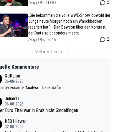
0
Aug 09, 11:00
„Sie bekommen die volle WWE-Show, obwohl der
Junge heute Morgen noch ein Waschbecken
repariert hat“ – Dan Dawson über den Kontrast,
der Darts so besonders macht
0
Aug 08, 14:45
Mehr Artikel
uelle Kommentare
XJRLion
06-08-2026
interessante Analyse. Dank dafür.
Julian11
06-08-2026
ter Euro Titel war in Graz nicht Sindelfingen
K501Hawaii
02-08-2026