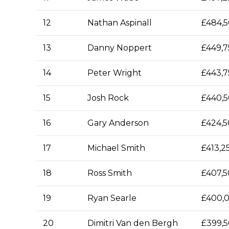
12
Nathan Aspinall
£484,
13
Danny Noppert
£449,7
14
Peter Wright
£443,7
15
Josh Rock
£440,
16
Gary Anderson
£424,
17
Michael Smith
£413,2
18
Ross Smith
£407,
19
Ryan Searle
£400,
20
Dimitri Van den Bergh
£399,