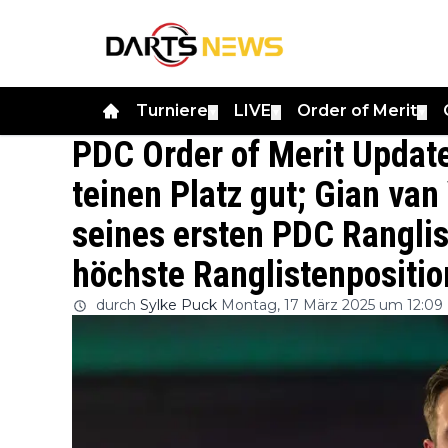
Turniere
LIVE
Order of Merit
▼
▼
▼
PDC Order of Merit Updat
teinen Platz gut; Gian va
seines ersten PDC Ranglis
höchste Ranglistenpositio
durch
Sylke Puck
Montag, 17 März 2025 um 12:09