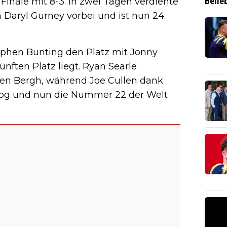
Belie
inale mit 8-3. In zwei Tagen verdiente
Daryl Gurney vorbei und ist nun 24.
tephen Bunting den Platz mit Jonny
ünften Platz liegt. Ryan Searle
den Bergh, während Joe Cullen dank
og und nun die Nummer 22 der Welt