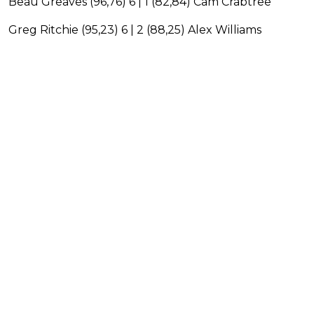
Beau Greaves (96,76) 6 | 1 (82,84) Cam Crabtree
Greg Ritchie (95,23) 6 | 2 (88,25) Alex Williams