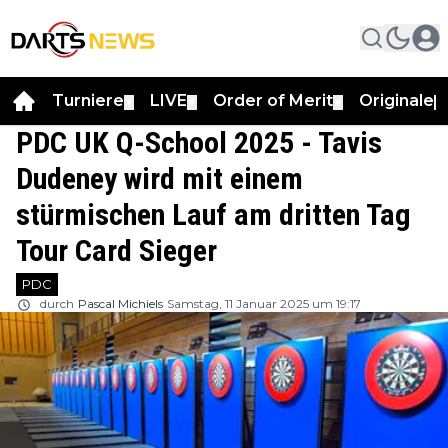
Turniere
LIVE
Order of Merit
Originale
▼
▼
▼
▼
PDC UK Q-School 2025 - Tavis
Dudeney wird mit einem
stürmischen Lauf am dritten Tag
Tour Card Sieger
PDC
durch
Pascal Michiels
Samstag, 11 Januar 2025 um 19:17