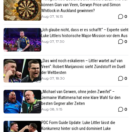
können Gian van Veen, Gerwyn Price und Simon
Whitlock in Auckland gewinnen?
0
Aug 07, 16:15
„Ich glaube nicht, dass er es schafft“ – Experte sieht
Luke Littlers historische Major-Mission vor dem Aus
0
Aug 07, 17:30
„Das wird noch eskalieren – Littler wartet auf van
Veen“: Robert Marijanovic sieht Zündstoff im Duell
der Weltbesten
0
Aug 07, 18:30
„Michael van Gerwen, ohne jeden Zweifel“ –
Jermaine Wattimena hat eine klare Wahl für den
besten Gegner aller Zeiten
0
Aug 08, 9:15
PDC Form Guide Update: Luke Littler lässt die
Konkurrenz hinter sich und dominiert Luke