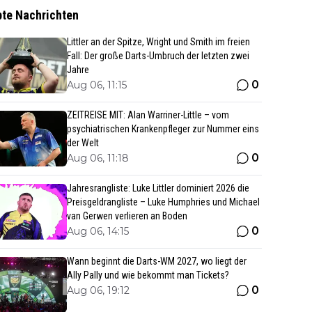
bte Nachrichten
Littler an der Spitze, Wright und Smith im freien
Fall: Der große Darts-Umbruch der letzten zwei
Jahre
0
Aug 06, 11:15
ZEITREISE MIT: Alan Warriner-Little – vom
psychiatrischen Krankenpfleger zur Nummer eins
der Welt
0
Aug 06, 11:18
Jahresrangliste: Luke Littler dominiert 2026 die
Preisgeldrangliste – Luke Humphries und Michael
van Gerwen verlieren an Boden
0
Aug 06, 14:15
Wann beginnt die Darts-WM 2027, wo liegt der
Ally Pally und wie bekommt man Tickets?
0
Aug 06, 19:12