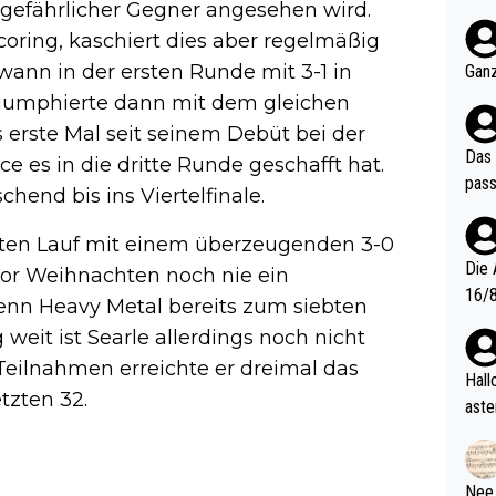
d gefährlicher Gegner angesehen wird.
nter 60 im
Scoring, kaschiert dies aber regelmäßig
e mal 40+ er
och krasser wie ein Po
wann in der ersten Runde mit 3-1 in
Ganz
ndes
iumphierte dann mit dem gleichen
 erste Mal seit seinem Debüt bei der
Das 
 es in die dritte Runde geschafft hat.
pass
hend bis ins Viertelfinale.
ten Lauf mit einem überzeugenden 3-0
Die 
 vor Weihnachten noch nie ein
16/8? Die Jugendspiele waren letztes Jah
wenn Heavy Metal bereits zum siebten
zwei
weit ist Searle allerdings noch nicht
l. Allerdings ist Mitchell Lawrie als Nummer 1 der Welt eh quali
eilnahmen erreichte er dreimal das
fizi
Hallo, warum gibt es keinen Hinweis, dass di
tzten 32.
eisters erst
aste
s Ja
rtik
d wo
etzt
Nee,