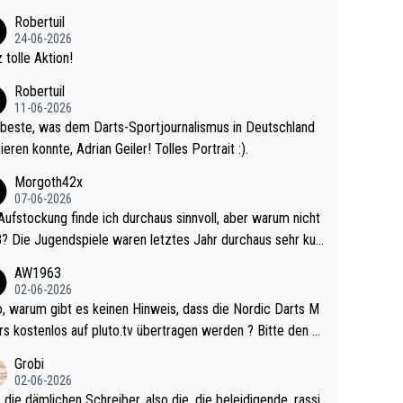
 Ave dagegen eigentlich schon zu schwach - gerad
Robertuil
st recht. Da gewinnst keinen Blumentopf - ist ja n
24-06-2026
kalspiel eines Kreisligisten vs einem Bu
 tolle Aktion!
ligisten.
Robertuil
11-06-2026
beste, was dem Darts-Sportjournalismus in Deutschland
ieren konnte, Adrian Geiler! Tolles Portrait :).
Morgoth42x
07-06-2026
Aufstockung finde ich durchaus sinnvoll, aber warum nicht
r durchaus sehr kur
lig und besser anzuschauen, als manch Erwachsenenspie
AW1963
02-06-2026
ert. Somit ändert die automatische Qualifikation des Weltm
e Nordic Darts M
mal nichts. Ich denke sie wollen damit für nächste
rs kostenlos auf pluto.tv übertragen werden ? Bitte den A
hr vorsorgen, denn da ist er alt genug für die PDC und wir
el aktualisieren, danke!
Grobi
hl wenig WDF Turniere spielen. Dies war bei Archie Self l
02-06-2026
es Jahr der Fall. Er musste als amtierender Weltmeister d
 die dämlichen Schreiber, also die, die beleidigende, rassi