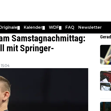
Originale
Kalender
WDF
FAQ
Newsletter
▼
▼
▼
 am Samstagnachmittag:
Gerad
ll mit Springer-
15:04