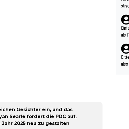
urch
stis
(in 
ten 
als Z
nes 
ttle
Einf
vV p
als 
n Ri
ehle
Bitt
also
ung,
werd
aube
sych
d di
e ma
eichen Gesichter ein, und das
n…
yan Searle fordert die PDC auf,
 Jahr 2025 neu zu gestalten