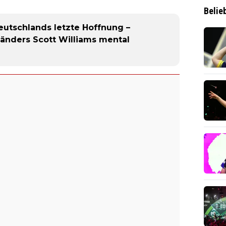
Belie
eutschlands letzte Hoffnung –
gländers Scott Williams mental