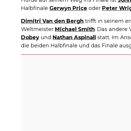
Hürde auf seinem Weg ins Finale ist
Jonn
Halbfinale
Gerwyn Price
oder
Peter Wri
Dimitri Van den Bergh
trifft in seinem 
Weltmeister
Michael Smith
. Das andere 
Dobey
und
Nathan Aspinall
statt. Im Ans
die beiden Halbfinale und das Finale aus