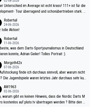
02-08-2026
r Unterschied im Average ist echt krass! 111+ ist für die
lopment- Tour überragend und schonübertrieben stark. U
 Ave dagegen eigentlich schon zu schwach - gerad
Robertuil
st recht. Da gewinnst keinen Blumentopf - ist ja n
24-06-2026
kalspiel eines Kreisligisten vs einem Bu
 tolle Aktion!
ligisten.
Robertuil
11-06-2026
beste, was dem Darts-Sportjournalismus in Deutschland
ieren konnte, Adrian Geiler! Tolles Portrait :).
Morgoth42x
07-06-2026
Aufstockung finde ich durchaus sinnvoll, aber warum nicht
r durchaus sehr kur
lig und besser anzuschauen, als manch Erwachsenenspie
AW1963
02-06-2026
ert. Somit ändert die automatische Qualifikation des Weltm
e Nordic Darts M
mal nichts. Ich denke sie wollen damit für nächste
rs kostenlos auf pluto.tv übertragen werden ? Bitte den A
hr vorsorgen, denn da ist er alt genug für die PDC und wir