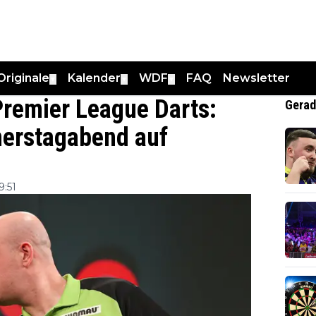
Originale
Kalender
WDF
FAQ
Newsletter
▼
▼
▼
Premier League Darts:
Gerad
nerstagabend auf
9:51