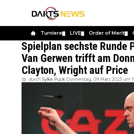
Turniere
LIVE
Order of Merit
▼
▼
▼
Spielplan sechste Runde 
Van Gerwen trifft am Don
Clayton, Wright auf Price
durch
Sylke Puck
Donnerstag, 09 März 2023 um 1