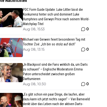
bte Nachrichten
PDC Form Guide Update: Luke Littler lässt die
Konkurrenz hinter sich und dominiert Luke
Humphries und Gerwyn Price nach seinem World-
Matchplay-Titel
0
Aug 08, 15:53
Michael van Gerwen feiert besonderen Tag mit
Tochter Zoë: „Ich bin so stolz auf dich“
0
Aug 08, 13:15
„In Blackpool sind die Fans wirklich da, um Darts
zu schauen“ – Englische Moderatorin Emma
Paton unterscheidet zwischen großen
Dartturnieren
0
Aug 08, 10:30
„Es gibt schon ein paar Dinge, die laufen, aber
dazu kann ich jetzt nichts sagen“ – Van Barneveld
denkt über das Leben nach der aktiven Darts-