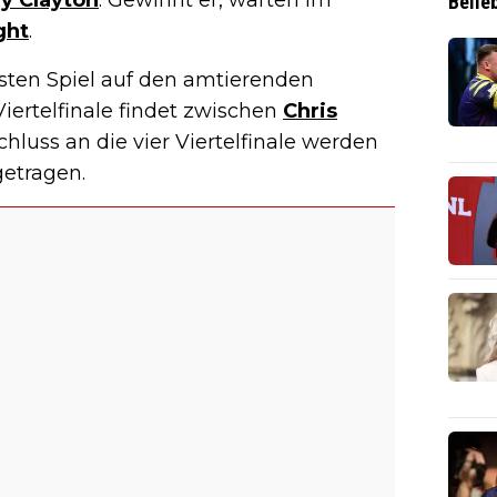
y Clayton
. Gewinnt er, warten im
Belie
ght
.
ersten Spiel auf den amtierenden
Viertelfinale findet zwischen
Chris
chluss an die vier Viertelfinale werden
getragen.