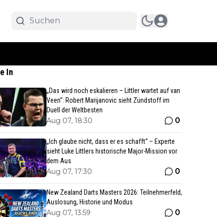
e In
„Das wird noch eskalieren – Littler wartet auf van
Veen“: Robert Marijanovic sieht Zündstoff im
Duell der Weltbesten
0
Aug 07, 18:30
„Ich glaube nicht, dass er es schafft“ – Experte
sieht Luke Littlers historische Major-Mission vor
dem Aus
0
Aug 07, 17:30
New Zealand Darts Masters 2026: Teilnehmerfeld,
Auslosung, Historie und Modus
0
Aug 07, 13:59