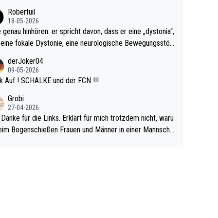
cardo Pietreczko auf Social Media. Hmmmm. Finde den F
Robertuil
r!
18-05-2026
e genau hinhören: er spricht davon, dass er eine „dystonia“,
 eine fokale Dystonie, eine neurologische Bewegungsstör
 bei der unkontrolliert Bewegungen und Krämpfe erzeugt
derJoker04
en, im Arm hat. Und, dass Medikamente ihm helfen! Ich gl
09-05-2026
 immer noch, dass sehr viele der Dartits-Fälle fälschlich p
k Auf ! SCHALKE und der FCN !!!
ologisiert werden und eigentlich fokale Dystonien sind. Un
Grobi
ese könnten teils wirksam behandelt werden! Dafür müsst
27-04-2026
n nur zum Neurologen und nicht zum Mentaltrainer gehe
 Danke für die Links. Erklärt für mich trotzdem nicht, waru
im Bogenschießen Frauen und Männer in einer Mannscha
pielen. Und beim Dressurreiten sind ebenfalls Frauen und
er in einer Mannschaft und das, obwohl hier auch eine Kö
lichkeit vorausgesetzt ist. Gilt sogar bei den olympischen
n! Der Podcast "Tops Tops Tops" (Folgen 70 und 72) b
äftigt sich ausführlich, sachlich und absolut nachvollziehb
it dem Thema.