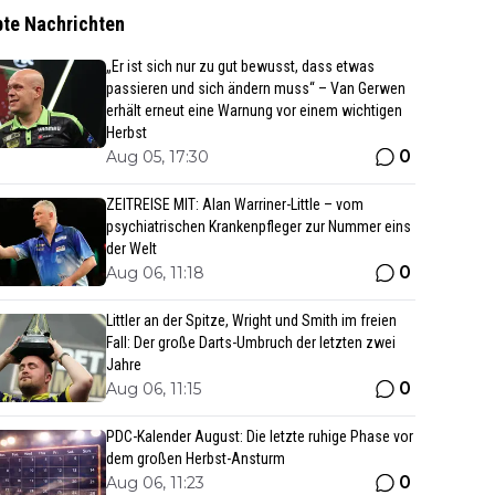
bte Nachrichten
„Er ist sich nur zu gut bewusst, dass etwas
passieren und sich ändern muss“ – Van Gerwen
erhält erneut eine Warnung vor einem wichtigen
Herbst
0
Aug 05, 17:30
ZEITREISE MIT: Alan Warriner-Little – vom
psychiatrischen Krankenpfleger zur Nummer eins
der Welt
0
Aug 06, 11:18
Littler an der Spitze, Wright und Smith im freien
Fall: Der große Darts-Umbruch der letzten zwei
Jahre
0
Aug 06, 11:15
PDC-Kalender August: Die letzte ruhige Phase vor
dem großen Herbst-Ansturm
0
Aug 06, 11:23