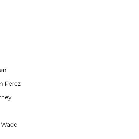
len
an Perez
urney
es Wade