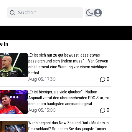
e In
„Er ist sich nur zu gut bewusst, dass etwas
passieren und sich ändern muss“ – Van Gerwen
erhält erneut eine Warnung vor einem wichtigen
Herbst
0
Aug 05, 17:30
„Er ist bissiger, als viele glauben“ - Nathan
Aspinall verrät den überraschenden PDC-Star, mit
dem er am häufigsten aneinandergerät
0
Aug 05, 15:00
Wann beginnt das New Zealand Darts Masters in
Deutschland? So sehen Sie das jüngste Turnier