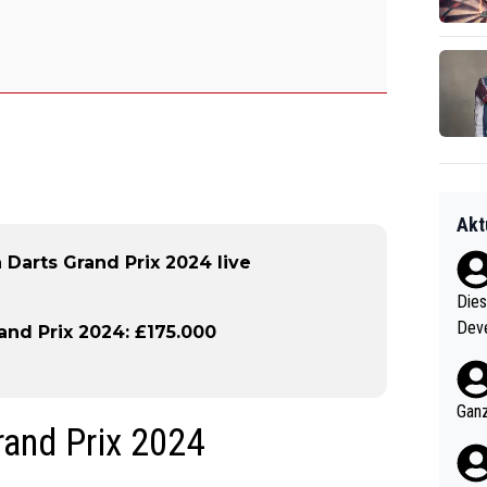
Akt
Darts Grand Prix 2024 live
Diese
Deve
and Prix 2024: £175.000
nter 60 im
e mal 40+ er
och krasser wie ein Po
Ganz
rand Prix 2024
ndes