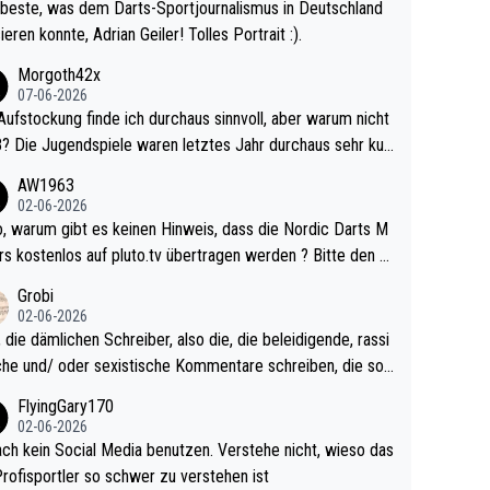
beste, was dem Darts-Sportjournalismus in Deutschland
ieren konnte, Adrian Geiler! Tolles Portrait :).
Morgoth42x
07-06-2026
Aufstockung finde ich durchaus sinnvoll, aber warum nicht
r durchaus sehr kur
lig und besser anzuschauen, als manch Erwachsenenspie
AW1963
02-06-2026
ert. Somit ändert die automatische Qualifikation des Weltm
e Nordic Darts M
mal nichts. Ich denke sie wollen damit für nächste
rs kostenlos auf pluto.tv übertragen werden ? Bitte den A
hr vorsorgen, denn da ist er alt genug für die PDC und wir
el aktualisieren, danke!
Grobi
hl wenig WDF Turniere spielen. Dies war bei Archie Self l
02-06-2026
es Jahr der Fall. Er musste als amtierender Weltmeister d
 die dämlichen Schreiber, also die, die beleidigende, rassi
 den Qualifier und ich glaube kaum, dass Mitchel sich das
che und/ oder sexistische Kommentare schreiben, die soll
Vegas) antun würde, wenn er doch eigentlich die PDC-WM
das einfach mal bleiben lassen. Sollten besser mal ihr eige
FlyingGary170
iel hat.
Leben in den Griff kriegen. Nur eins wundert mich: Luke Li
02-06-2026
r war doch neulich erst derjenige, der über Social Media G
ach kein Social Media benutzen. Verstehe nicht, wieso das
rovoziert hat. Und Littlers Mutter schießt öfters mal gege
Profisportler so schwer zu verstehen ist