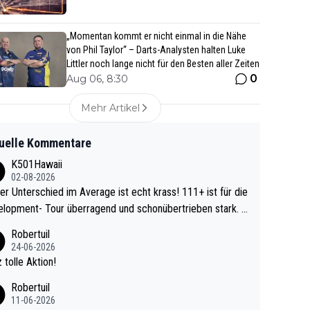
„Momentan kommt er nicht einmal in die Nähe
von Phil Taylor“ – Darts-Analysten halten Luke
Littler noch lange nicht für den Besten aller Zeiten
0
Aug 06, 8:30
Mehr Artikel
uelle Kommentare
K501Hawaii
02-08-2026
r Unterschied im Average ist echt krass! 111+ ist für die
lopment- Tour überragend und schonübertrieben stark. U
 Ave dagegen eigentlich schon zu schwach - gerad
Robertuil
st recht. Da gewinnst keinen Blumentopf - ist ja n
24-06-2026
kalspiel eines Kreisligisten vs einem Bu
 tolle Aktion!
ligisten.
Robertuil
11-06-2026