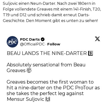
Suljovic einen Neun-Darter. Nach zwei 180ern in
Folge vollendete Greaves mit einem 141-Finish, T20,
T19 und D12 und schrieb damit erneut Darts-
Geschichte. Den Moment gibt es unten zu sehen!
PDC Darts
@
OfficialPDC
·
Follow
BEAU LANDS THE NINE-DARTER 9️⃣

Absolutely sensational from Beau 
Greaves 🤯

Greaves becomes the first woman to 
hit a nine-darter on the PDC ProTour as 
she takes the perfect leg against 
Mensur Suljovic 🙌
