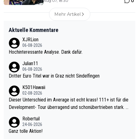
0
Aug 07, 18:30
Mehr Artikel
Aktuelle Kommentare
XJRLion
06-08-2026
Hochinteressante Analyse. Dank dafür.
Julian11
06-08-2026
Dritter Euro Titel war in Graz nicht Sindelfingen
K501Hawaii
02-08-2026
Dieser Unterschied im Average ist echt krass! 111+ ist für die
Development- Tour überragend und schonübertrieben stark. U
nter 60 im Ave dagegen eigentlich schon zu schwach - gerade
Robertuil
mal 40+ erst recht. Da gewinnst keinen Blumentopf - ist ja noc
24-06-2026
h krasser wie ein Pokalspiel eines Kreisligisten vs einem Bund
Ganz tolle Aktion!
esligisten.