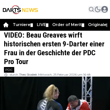
Turniere
LIVE
Order of Merit
Originale
▼
▼
▼
▼
VIDEO: Beau Greaves wirft
historischen ersten 9-Darter einer
Frau in der Geschichte der PDC
Pro Tour
PDC
durch
Theo Stodiek
Mittwoch, 25 Februar 2026 um 16:48