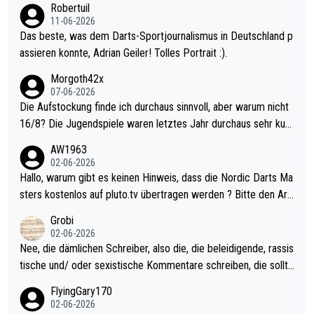
Robertuil
11-06-2026
Das beste, was dem Darts-Sportjournalismus in Deutschland p
assieren konnte, Adrian Geiler! Tolles Portrait :).
Morgoth42x
07-06-2026
Die Aufstockung finde ich durchaus sinnvoll, aber warum nicht
16/8? Die Jugendspiele waren letztes Jahr durchaus sehr kurz
weilig und besser anzuschauen, als manch Erwachsenenspiel.
AW1963
Allerdings ist Mitchell Lawrie als Nummer 1 der Welt eh qualifi
02-06-2026
ziert. Somit ändert die automatische Qualifikation des Weltmei
Hallo, warum gibt es keinen Hinweis, dass die Nordic Darts Ma
sters erstmal nichts. Ich denke sie wollen damit für nächstes J
sters kostenlos auf pluto.tv übertragen werden ? Bitte den Arti
ahr vorsorgen, denn da ist er alt genug für die PDC und wird w
kel aktualisieren, danke!
Grobi
ohl wenig WDF Turniere spielen. Dies war bei Archie Self letzt
02-06-2026
es Jahr der Fall. Er musste als amtierender Weltmeister durch
Nee, die dämlichen Schreiber, also die, die beleidigende, rassis
den Qualifier und ich glaube kaum, dass Mitchel sich das (in Ve
tische und/ oder sexistische Kommentare schreiben, die sollte
gas) antun würde, wenn er doch eigentlich die PDC-WM als Zi
n das einfach mal bleiben lassen. Sollten besser mal ihr eigene
FlyingGary170
el hat.
s Leben in den Griff kriegen. Nur eins wundert mich: Luke Little
02-06-2026