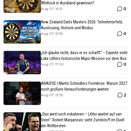
Whitlock in Auckland gewinnen?
0
Aug 07, 16:15
New Zealand Darts Masters 2026: Teilnehmerfeld,
Auslosung, Historie und Modus
0
Aug 07, 13:59
„Ich glaube nicht, dass er es schafft“ – Experte sieht
Luke Littlers historische Major-Mission vor dem Aus
0
Aug 07, 17:30
ANALYSE | Martin Schindlers Formkrise: Warum 2027
noch größere Herausforderungen warten
2
Aug 07, 13:59
„Das wird noch eskalieren – Littler wartet auf van
Veen“: Robert Marijanovic sieht Zündstoff im Duell
der Weltbesten