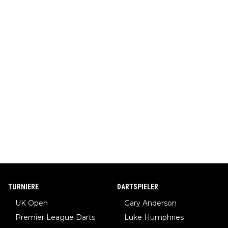
TURNIERE
DARTSPIELER
UK Open
Gary Anderson
Premier League Darts
Luke Humphries