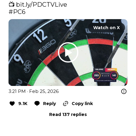
📺 
bit.ly/PDCTVLive
#PC6
Watch on X
3:21 PM · Feb 25, 2026
9.1K
Reply
Copy link
Read 137 replies