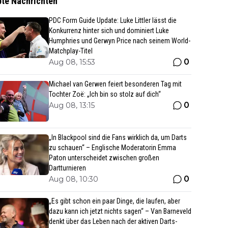
bte Nachrichten
PDC Form Guide Update: Luke Littler lässt die
Konkurrenz hinter sich und dominiert Luke
Humphries und Gerwyn Price nach seinem World-
Matchplay-Titel
0
Aug 08, 15:53
Michael van Gerwen feiert besonderen Tag mit
Tochter Zoë: „Ich bin so stolz auf dich“
0
Aug 08, 13:15
„In Blackpool sind die Fans wirklich da, um Darts
zu schauen“ – Englische Moderatorin Emma
Paton unterscheidet zwischen großen
Dartturnieren
0
Aug 08, 10:30
„Es gibt schon ein paar Dinge, die laufen, aber
dazu kann ich jetzt nichts sagen“ – Van Barneveld
denkt über das Leben nach der aktiven Darts-