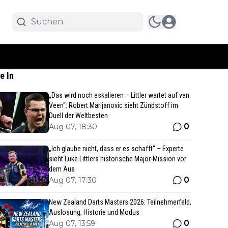
e In
„Das wird noch eskalieren – Littler wartet auf van
Veen“: Robert Marijanovic sieht Zündstoff im
Duell der Weltbesten
0
Aug 07, 18:30
„Ich glaube nicht, dass er es schafft“ – Experte
sieht Luke Littlers historische Major-Mission vor
dem Aus
0
Aug 07, 17:30
New Zealand Darts Masters 2026: Teilnehmerfeld,
Auslosung, Historie und Modus
0
Aug 07, 13:59