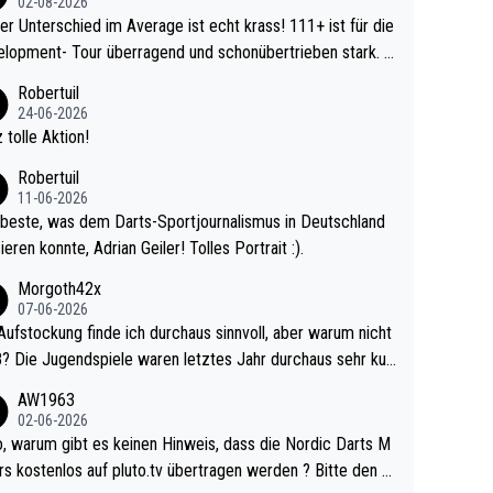
02-08-2026
r Unterschied im Average ist echt krass! 111+ ist für die
lopment- Tour überragend und schonübertrieben stark. U
 Ave dagegen eigentlich schon zu schwach - gerad
Robertuil
st recht. Da gewinnst keinen Blumentopf - ist ja n
24-06-2026
kalspiel eines Kreisligisten vs einem Bu
 tolle Aktion!
ligisten.
Robertuil
11-06-2026
beste, was dem Darts-Sportjournalismus in Deutschland
ieren konnte, Adrian Geiler! Tolles Portrait :).
Morgoth42x
07-06-2026
Aufstockung finde ich durchaus sinnvoll, aber warum nicht
r durchaus sehr kur
lig und besser anzuschauen, als manch Erwachsenenspie
AW1963
02-06-2026
ert. Somit ändert die automatische Qualifikation des Weltm
e Nordic Darts M
mal nichts. Ich denke sie wollen damit für nächste
rs kostenlos auf pluto.tv übertragen werden ? Bitte den A
hr vorsorgen, denn da ist er alt genug für die PDC und wir