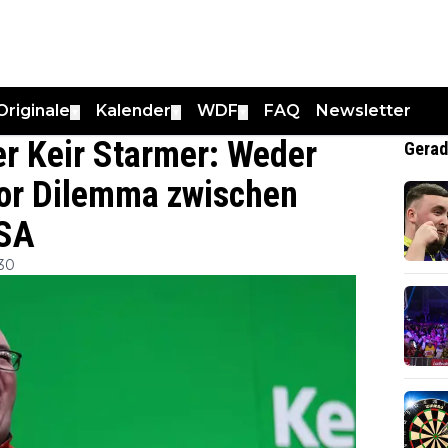
Originale
Kalender
WDF
FAQ
Newsletter
▼
▼
▼
r Keir Starmer: Weder
Gerad
vor Dilemma zwischen
USA
30