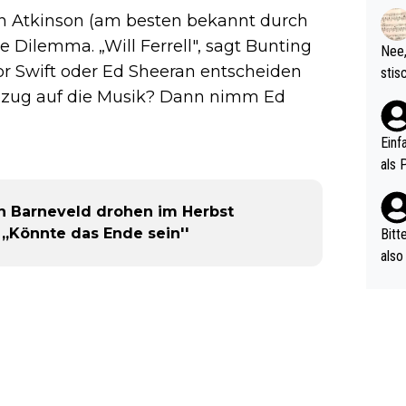
rtik
an Atkinson (am besten bekannt durch
d wo
etzt
te Dilemma. „Will Ferrell", sagt Bunting
Nee,
urch
or Swift oder Ed Sheeran entscheiden
stis
(in 
ten 
Bezug auf die Musik? Dann nimm Ed
als Z
nes 
ttle
Einf
vV p
als 
n Ri
ehle
n Barneveld drohen im Herbst
 „Könnte das Ende sein''
Bitt
also
ung,
werd
aube
sych
d di
e ma