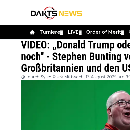
Turniere
LIVE
Order of Merit
▼
▼
▼
VIDEO: „Donald Trump ode
noch" - Stephen Bunting 
Großbritannien und den 
durch
Sylke Puck
Mittwoch, 13 August 2025 um 9: