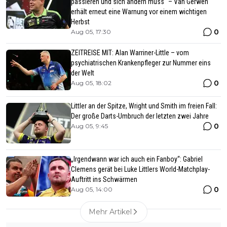
passieren und sich ändern muss“ – Van Gerwen
erhält erneut eine Warnung vor einem wichtigen
Herbst
0
Aug 05, 17:30
ZEITREISE MIT: Alan Warriner-Little – vom
psychiatrischen Krankenpfleger zur Nummer eins
der Welt
0
Aug 05, 18:02
Littler an der Spitze, Wright und Smith im freien Fall:
Der große Darts-Umbruch der letzten zwei Jahre
0
Aug 05, 9:45
„Irgendwann war ich auch ein Fanboy“: Gabriel
Clemens gerät bei Luke Littlers World-Matchplay-
Auftritt ins Schwärmen
0
Aug 05, 14:00
Mehr Artikel