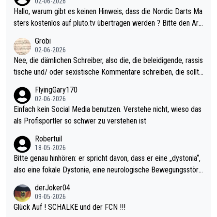
02-06-2026
ziert. Somit ändert die automatische Qualifikation des Weltmei
Hallo, warum gibt es keinen Hinweis, dass die Nordic Darts Ma
sters erstmal nichts. Ich denke sie wollen damit für nächstes J
sters kostenlos auf pluto.tv übertragen werden ? Bitte den Arti
ahr vorsorgen, denn da ist er alt genug für die PDC und wird w
kel aktualisieren, danke!
Grobi
ohl wenig WDF Turniere spielen. Dies war bei Archie Self letzt
02-06-2026
es Jahr der Fall. Er musste als amtierender Weltmeister durch
Nee, die dämlichen Schreiber, also die, die beleidigende, rassis
den Qualifier und ich glaube kaum, dass Mitchel sich das (in Ve
tische und/ oder sexistische Kommentare schreiben, die sollte
gas) antun würde, wenn er doch eigentlich die PDC-WM als Zi
n das einfach mal bleiben lassen. Sollten besser mal ihr eigene
FlyingGary170
el hat.
s Leben in den Griff kriegen. Nur eins wundert mich: Luke Little
02-06-2026
r war doch neulich erst derjenige, der über Social Media GvV p
Einfach kein Social Media benutzen. Verstehe nicht, wieso das
rovoziert hat. Und Littlers Mutter schießt öfters mal gegen Ric
als Profisportler so schwer zu verstehen ist
ardo Pietreczko auf Social Media. Hmmmm. Finde den Fehler!
Robertuil
18-05-2026
Bitte genau hinhören: er spricht davon, dass er eine „dystonia“,
also eine fokale Dystonie, eine neurologische Bewegungsstöru
ng, bei der unkontrolliert Bewegungen und Krämpfe erzeugt w
derJoker04
erden, im Arm hat. Und, dass Medikamente ihm helfen! Ich glau
09-05-2026
be immer noch, dass sehr viele der Dartits-Fälle fälschlich psy
Glück Auf ! SCHALKE und der FCN !!!
chologisiert werden und eigentlich fokale Dystonien sind. Und