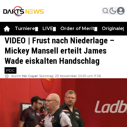
Turniere
LIVE
Order of Merit
Originale
▼
▼
▼
▼
VIDEO | Frust nach Niederlage –
Mickey Mansell erteilt James
Wade eiskalten Handschlag
PDC
durch
Nic Gayer
Sonntag, 23 November 2025 um 11:36