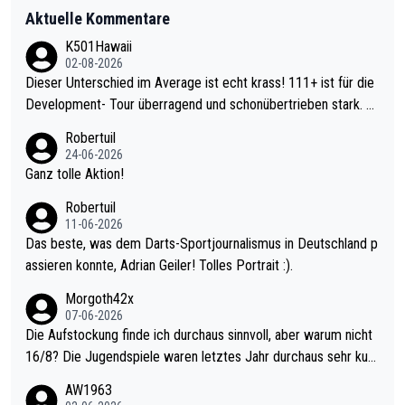
Aktuelle Kommentare
K501Hawaii
02-08-2026
Dieser Unterschied im Average ist echt krass! 111+ ist für die
Development- Tour überragend und schonübertrieben stark. U
nter 60 im Ave dagegen eigentlich schon zu schwach - gerade
Robertuil
mal 40+ erst recht. Da gewinnst keinen Blumentopf - ist ja noc
24-06-2026
h krasser wie ein Pokalspiel eines Kreisligisten vs einem Bund
Ganz tolle Aktion!
esligisten.
Robertuil
11-06-2026
Das beste, was dem Darts-Sportjournalismus in Deutschland p
assieren konnte, Adrian Geiler! Tolles Portrait :).
Morgoth42x
07-06-2026
Die Aufstockung finde ich durchaus sinnvoll, aber warum nicht
16/8? Die Jugendspiele waren letztes Jahr durchaus sehr kurz
weilig und besser anzuschauen, als manch Erwachsenenspiel.
AW1963
Allerdings ist Mitchell Lawrie als Nummer 1 der Welt eh qualifi