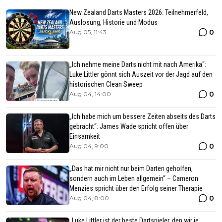
New Zealand Darts Masters 2026: Teilnehmerfeld,
Auslosung, Historie und Modus
0
Aug 05, 11:43
„Ich nehme meine Darts nicht mit nach Amerika“:
Luke Littler gönnt sich Auszeit vor der Jagd auf den
historischen Clean Sweep
0
Aug 04, 14:00
„Ich habe mich um bessere Zeiten abseits des Darts
gebracht“: James Wade spricht offen über
Einsamkeit
0
Aug 04, 9:00
„Das hat mir nicht nur beim Darten geholfen,
sondern auch im Leben allgemein“ – Cameron
Menzies spricht über den Erfolg seiner Therapie
0
Aug 04, 8:00
„Luke Littler ist der beste Dartspieler, den wir je