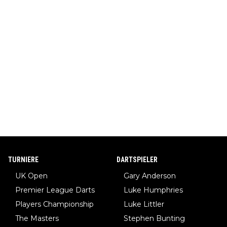
TURNIERE
DARTSPIELER
UK Open
Gary Anderson
Premier League Darts
Luke Humphries
Players Championship
Luke Littler
The Masters
Stephen Bunting