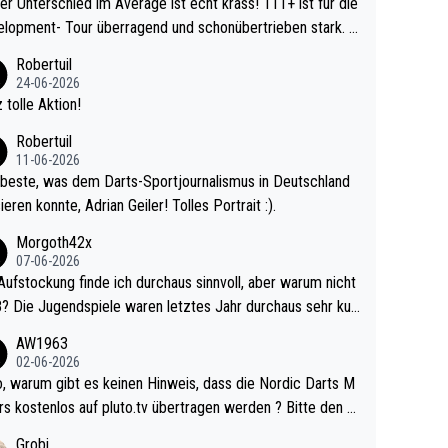
r Unterschied im Average ist echt krass! 111+ ist für die
lopment- Tour überragend und schonübertrieben stark. U
 Ave dagegen eigentlich schon zu schwach - gerad
Robertuil
st recht. Da gewinnst keinen Blumentopf - ist ja n
24-06-2026
kalspiel eines Kreisligisten vs einem Bu
 tolle Aktion!
ligisten.
Robertuil
11-06-2026
beste, was dem Darts-Sportjournalismus in Deutschland
ieren konnte, Adrian Geiler! Tolles Portrait :).
Morgoth42x
07-06-2026
Aufstockung finde ich durchaus sinnvoll, aber warum nicht
r durchaus sehr kur
lig und besser anzuschauen, als manch Erwachsenenspie
AW1963
02-06-2026
ert. Somit ändert die automatische Qualifikation des Weltm
e Nordic Darts M
mal nichts. Ich denke sie wollen damit für nächste
rs kostenlos auf pluto.tv übertragen werden ? Bitte den A
hr vorsorgen, denn da ist er alt genug für die PDC und wir
el aktualisieren, danke!
Grobi