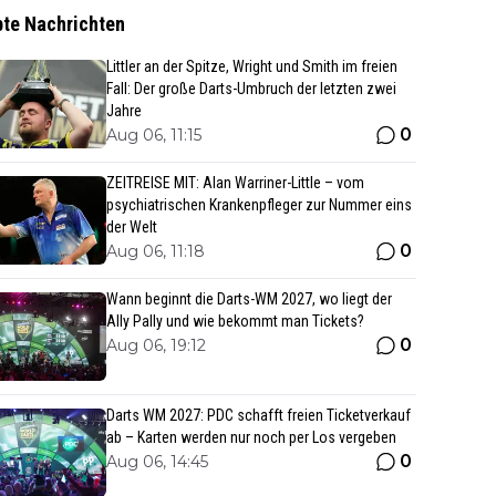
bte Nachrichten
Littler an der Spitze, Wright und Smith im freien
Fall: Der große Darts-Umbruch der letzten zwei
Jahre
0
Aug 06, 11:15
ZEITREISE MIT: Alan Warriner-Little – vom
psychiatrischen Krankenpfleger zur Nummer eins
der Welt
0
Aug 06, 11:18
Wann beginnt die Darts-WM 2027, wo liegt der
Ally Pally und wie bekommt man Tickets?
0
Aug 06, 19:12
Darts WM 2027: PDC schafft freien Ticketverkauf
ab – Karten werden nur noch per Los vergeben
0
Aug 06, 14:45