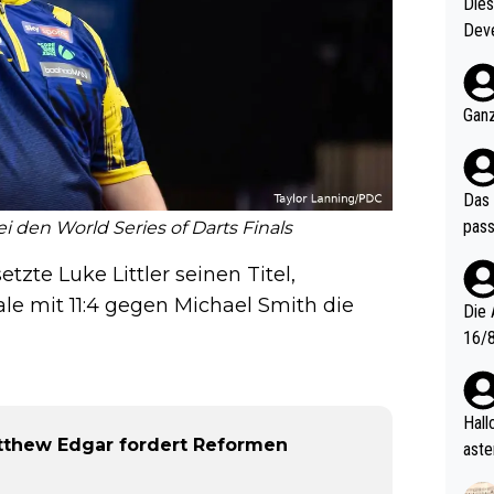
Diese
Deve
nter 60 im
e mal 40+ er
och krasser wie ein Po
Ganz
ndes
Das 
pass
bei den World Series of Darts Finals
tzte Luke Littler seinen Titel,
e mit 11:4 gegen Michael Smith die
Die 
16/8? Die Jugendspiele waren letztes Jah
zwei
l. Allerdings ist Mitchell Lawrie als Nummer 1 der Welt eh quali
fizi
Hallo, warum gibt es keinen Hinweis, dass di
eisters erst
atthew Edgar fordert Reformen
aste
s Ja
rtik