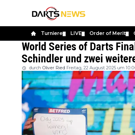
Turniere
LIVE
Order of Merit
▼
▼
▼
World Series of Darts Fina
Schindler und zwei weiter
durch
Oliver Ried
Freitag, 22 August 2025 um 10: