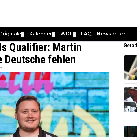
Originale
Kalender
WDF
FAQ
Newsletter
▼
▼
▼
ls Qualifier: Martin
Gerad
e Deutsche fehlen
00