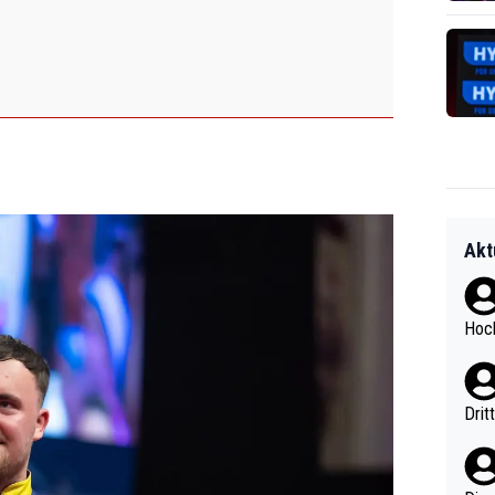
Akt
Hoch
Drit