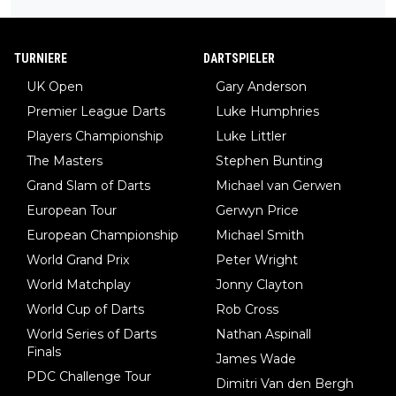
ng, bei der unkontrolliert Bewegungen und Krämpfe erzeugt w
erden, im Arm hat. Und, dass Medikamente ihm helfen! Ich glau
be immer noch, dass sehr viele der Dartits-Fälle fälschlich psy
TURNIERE
DARTSPIELER
chologisiert werden und eigentlich fokale Dystonien sind. Und
UK Open
Gary Anderson
diese könnten teils wirksam behandelt werden! Dafür müsste
Premier League Darts
Luke Humphries
man nur zum Neurologen und nicht zum Mentaltrainer gehen…
Players Championship
Luke Littler
The Masters
Stephen Bunting
Grand Slam of Darts
Michael van Gerwen
European Tour
Gerwyn Price
European Championship
Michael Smith
World Grand Prix
Peter Wright
World Matchplay
Jonny Clayton
World Cup of Darts
Rob Cross
World Series of Darts
Nathan Aspinall
Finals
James Wade
PDC Challenge Tour
Dimitri Van den Bergh