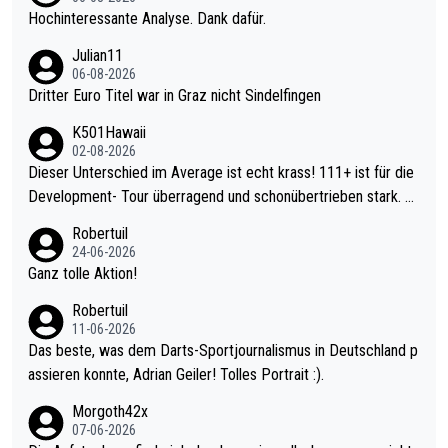
Hochinteressante Analyse. Dank dafür.
Julian11
06-08-2026
Dritter Euro Titel war in Graz nicht Sindelfingen
K501Hawaii
02-08-2026
Dieser Unterschied im Average ist echt krass! 111+ ist für die
Development- Tour überragend und schonübertrieben stark. U
nter 60 im Ave dagegen eigentlich schon zu schwach - gerade
Robertuil
mal 40+ erst recht. Da gewinnst keinen Blumentopf - ist ja noc
24-06-2026
h krasser wie ein Pokalspiel eines Kreisligisten vs einem Bund
Ganz tolle Aktion!
esligisten.
Robertuil
11-06-2026
Das beste, was dem Darts-Sportjournalismus in Deutschland p
assieren konnte, Adrian Geiler! Tolles Portrait :).
Morgoth42x
07-06-2026