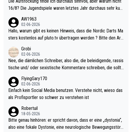
Die Aufstockung finde ich durchaus sinnvoll, aber warum nicht
16/8? Die Jugendspiele waren letztes Jahr durchaus sehr kurz
weilig und besser anzuschauen, als manch Erwachsenenspiel.
AW1963
Allerdings ist Mitchell Lawrie als Nummer 1 der Welt eh qualifi
02-06-2026
ziert. Somit ändert die automatische Qualifikation des Weltmei
Hallo, warum gibt es keinen Hinweis, dass die Nordic Darts Ma
sters erstmal nichts. Ich denke sie wollen damit für nächstes J
sters kostenlos auf pluto.tv übertragen werden ? Bitte den Arti
ahr vorsorgen, denn da ist er alt genug für die PDC und wird w
kel aktualisieren, danke!
Grobi
ohl wenig WDF Turniere spielen. Dies war bei Archie Self letzt
02-06-2026
es Jahr der Fall. Er musste als amtierender Weltmeister durch
Nee, die dämlichen Schreiber, also die, die beleidigende, rassis
den Qualifier und ich glaube kaum, dass Mitchel sich das (in Ve
tische und/ oder sexistische Kommentare schreiben, die sollte
gas) antun würde, wenn er doch eigentlich die PDC-WM als Zi
n das einfach mal bleiben lassen. Sollten besser mal ihr eigene
FlyingGary170
el hat.
s Leben in den Griff kriegen. Nur eins wundert mich: Luke Little
02-06-2026
r war doch neulich erst derjenige, der über Social Media GvV p
Einfach kein Social Media benutzen. Verstehe nicht, wieso das
rovoziert hat. Und Littlers Mutter schießt öfters mal gegen Ric
als Profisportler so schwer zu verstehen ist
ardo Pietreczko auf Social Media. Hmmmm. Finde den Fehler!
Robertuil
18-05-2026
Bitte genau hinhören: er spricht davon, dass er eine „dystonia“,
also eine fokale Dystonie, eine neurologische Bewegungsstöru