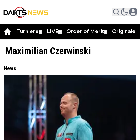
Turniere
LIVE
Order of Merit
Originale
▼
▼
▼
▼
Maximilian Czerwinski
News