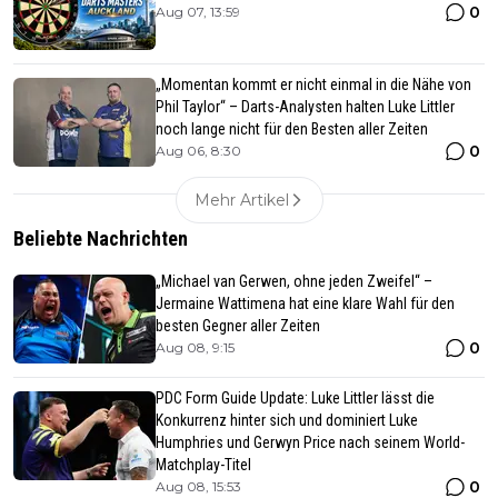
0
Aug 07, 13:59
„Momentan kommt er nicht einmal in die Nähe von
Phil Taylor“ – Darts-Analysten halten Luke Littler
noch lange nicht für den Besten aller Zeiten
0
Aug 06, 8:30
Mehr Artikel
Beliebte Nachrichten
„Michael van Gerwen, ohne jeden Zweifel“ –
Jermaine Wattimena hat eine klare Wahl für den
besten Gegner aller Zeiten
0
Aug 08, 9:15
PDC Form Guide Update: Luke Littler lässt die
Konkurrenz hinter sich und dominiert Luke
Humphries und Gerwyn Price nach seinem World-
Matchplay-Titel
0
Aug 08, 15:53