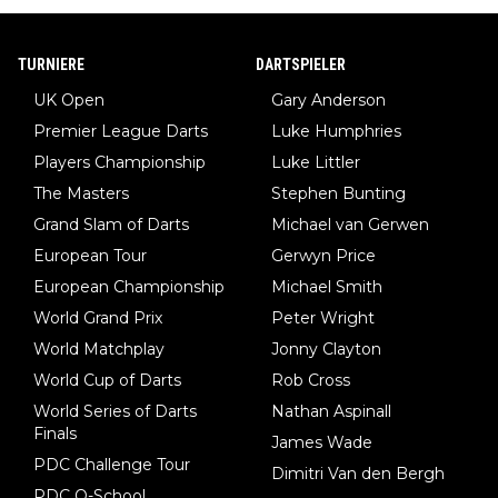
TURNIERE
DARTSPIELER
UK Open
Gary Anderson
Premier League Darts
Luke Humphries
Players Championship
Luke Littler
The Masters
Stephen Bunting
Grand Slam of Darts
Michael van Gerwen
European Tour
Gerwyn Price
European Championship
Michael Smith
World Grand Prix
Peter Wright
World Matchplay
Jonny Clayton
World Cup of Darts
Rob Cross
World Series of Darts
Nathan Aspinall
Finals
James Wade
PDC Challenge Tour
Dimitri Van den Bergh
PDC Q-School