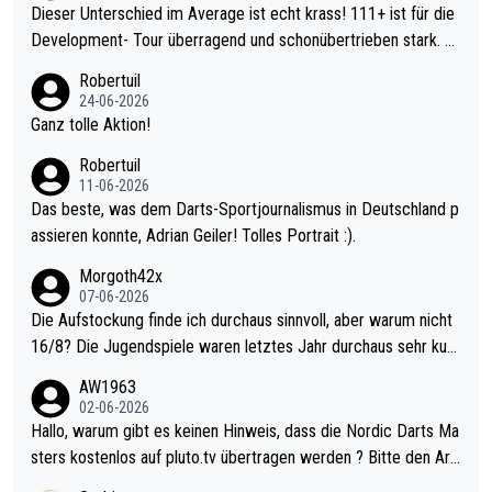
Dieser Unterschied im Average ist echt krass! 111+ ist für die
Development- Tour überragend und schonübertrieben stark. U
nter 60 im Ave dagegen eigentlich schon zu schwach - gerade
Robertuil
mal 40+ erst recht. Da gewinnst keinen Blumentopf - ist ja noc
24-06-2026
h krasser wie ein Pokalspiel eines Kreisligisten vs einem Bund
Ganz tolle Aktion!
esligisten.
Robertuil
11-06-2026
Das beste, was dem Darts-Sportjournalismus in Deutschland p
assieren konnte, Adrian Geiler! Tolles Portrait :).
Morgoth42x
07-06-2026
Die Aufstockung finde ich durchaus sinnvoll, aber warum nicht
16/8? Die Jugendspiele waren letztes Jahr durchaus sehr kurz
weilig und besser anzuschauen, als manch Erwachsenenspiel.
AW1963
Allerdings ist Mitchell Lawrie als Nummer 1 der Welt eh qualifi
02-06-2026
ziert. Somit ändert die automatische Qualifikation des Weltmei
Hallo, warum gibt es keinen Hinweis, dass die Nordic Darts Ma
sters erstmal nichts. Ich denke sie wollen damit für nächstes J
sters kostenlos auf pluto.tv übertragen werden ? Bitte den Arti
ahr vorsorgen, denn da ist er alt genug für die PDC und wird w
kel aktualisieren, danke!