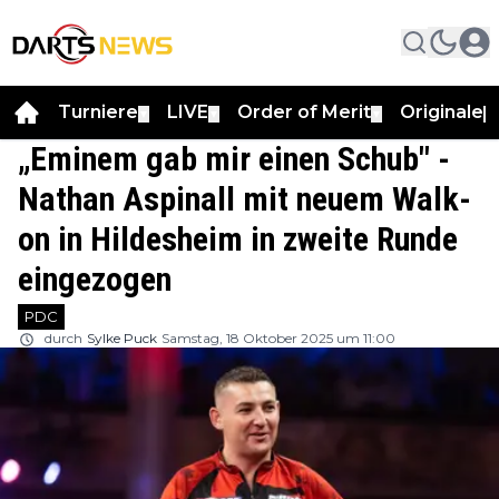
Turniere
LIVE
Order of Merit
Originale
▼
▼
▼
▼
„Eminem gab mir einen Schub" -
Nathan Aspinall mit neuem Walk-
on in Hildesheim in zweite Runde
eingezogen
PDC
durch
Sylke Puck
Samstag, 18 Oktober 2025 um 11:00