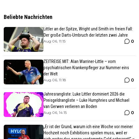
Beliebte Nachrichten
Littler an der Spitze, Wright und Smith im freien Fall:
Der große Darts-Umbruch der letzten zwei Jahre
0
Aug 06, 11:15
ZEITREISE MIT: Alan Warriner-Little – vom
psychiatrischen Krankenpfleger zur Nummer eins
der Welt
0
Aug 06, 11:18
Jahresrangliste: Luke Littler dominiert 2026 die
Preisgeldrangliste – Luke Humphries und Michael
van Gerwen verlieren an Boden
0
Aug 06, 14:15
„Er ist der Grund, warum ich eine Woche vor meiner
Hochzeit noch Exhibitions spielen muss, weil er
sich weiter das ganze verdammte Geld schnappt!" –