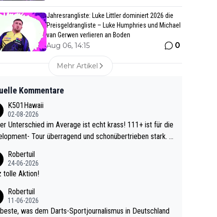
Jahresrangliste: Luke Littler dominiert 2026 die
Preisgeldrangliste – Luke Humphries und Michael
van Gerwen verlieren an Boden
0
Aug 06, 14:15
Mehr Artikel
uelle Kommentare
K501Hawaii
02-08-2026
r Unterschied im Average ist echt krass! 111+ ist für die
lopment- Tour überragend und schonübertrieben stark. U
 Ave dagegen eigentlich schon zu schwach - gerad
Robertuil
st recht. Da gewinnst keinen Blumentopf - ist ja n
24-06-2026
kalspiel eines Kreisligisten vs einem Bu
 tolle Aktion!
ligisten.
Robertuil
11-06-2026
beste, was dem Darts-Sportjournalismus in Deutschland