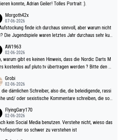
ieren konnte, Adrian Geiler! Tolles Portrait :).
Morgoth42x
07-06-2026
Aufstockung finde ich durchaus sinnvoll, aber warum nicht
r durchaus sehr kur
lig und besser anzuschauen, als manch Erwachsenenspie
AW1963
02-06-2026
ert. Somit ändert die automatische Qualifikation des Weltm
e Nordic Darts M
mal nichts. Ich denke sie wollen damit für nächste
rs kostenlos auf pluto.tv übertragen werden ? Bitte den A
hr vorsorgen, denn da ist er alt genug für die PDC und wir
el aktualisieren, danke!
Grobi
hl wenig WDF Turniere spielen. Dies war bei Archie Self l
02-06-2026
es Jahr der Fall. Er musste als amtierender Weltmeister d
 die dämlichen Schreiber, also die, die beleidigende, rassi
 den Qualifier und ich glaube kaum, dass Mitchel sich das
che und/ oder sexistische Kommentare schreiben, die soll
Vegas) antun würde, wenn er doch eigentlich die PDC-WM
das einfach mal bleiben lassen. Sollten besser mal ihr eige
FlyingGary170
iel hat.
Leben in den Griff kriegen. Nur eins wundert mich: Luke Li
02-06-2026
r war doch neulich erst derjenige, der über Social Media G
ach kein Social Media benutzen. Verstehe nicht, wieso das
rovoziert hat. Und Littlers Mutter schießt öfters mal gege
Profisportler so schwer zu verstehen ist
cardo Pietreczko auf Social Media. Hmmmm. Finde den F