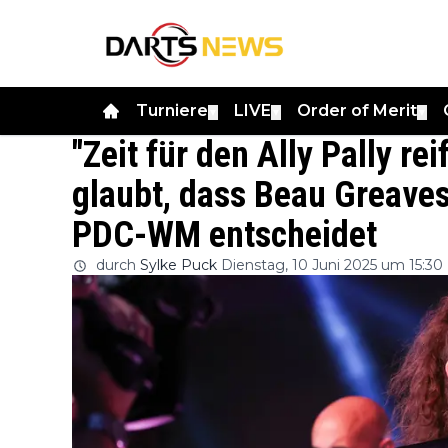
Turniere
LIVE
Order of Merit
▼
▼
▼
"Zeit für den Ally Pally re
glaubt, dass Beau Greaves
PDC-WM entscheidet
durch
Sylke Puck
Dienstag, 10 Juni 2025 um 15:30