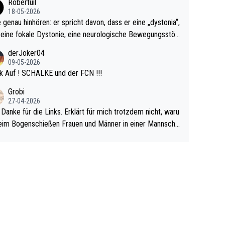
Robertuil
r!
18-05-2026
e genau hinhören: er spricht davon, dass er eine „dystonia“,
 eine fokale Dystonie, eine neurologische Bewegungsstör
 bei der unkontrolliert Bewegungen und Krämpfe erzeugt
derJoker04
en, im Arm hat. Und, dass Medikamente ihm helfen! Ich gl
09-05-2026
 immer noch, dass sehr viele der Dartits-Fälle fälschlich p
k Auf ! SCHALKE und der FCN !!!
ologisiert werden und eigentlich fokale Dystonien sind. Un
Grobi
ese könnten teils wirksam behandelt werden! Dafür müsst
27-04-2026
n nur zum Neurologen und nicht zum Mentaltrainer gehe
 Danke für die Links. Erklärt für mich trotzdem nicht, waru
im Bogenschießen Frauen und Männer in einer Mannscha
pielen. Und beim Dressurreiten sind ebenfalls Frauen und
er in einer Mannschaft und das, obwohl hier auch eine Kö
lichkeit vorausgesetzt ist. Gilt sogar bei den olympischen
n! Der Podcast "Tops Tops Tops" (Folgen 70 und 72) b
äftigt sich ausführlich, sachlich und absolut nachvollziehb
it dem Thema.