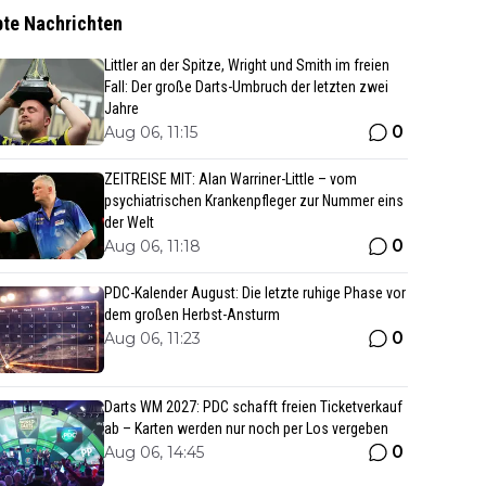
bte Nachrichten
Littler an der Spitze, Wright und Smith im freien
Fall: Der große Darts-Umbruch der letzten zwei
Jahre
0
Aug 06, 11:15
ZEITREISE MIT: Alan Warriner-Little – vom
psychiatrischen Krankenpfleger zur Nummer eins
der Welt
0
Aug 06, 11:18
PDC-Kalender August: Die letzte ruhige Phase vor
dem großen Herbst-Ansturm
0
Aug 06, 11:23
Darts WM 2027: PDC schafft freien Ticketverkauf
ab – Karten werden nur noch per Los vergeben
0
Aug 06, 14:45