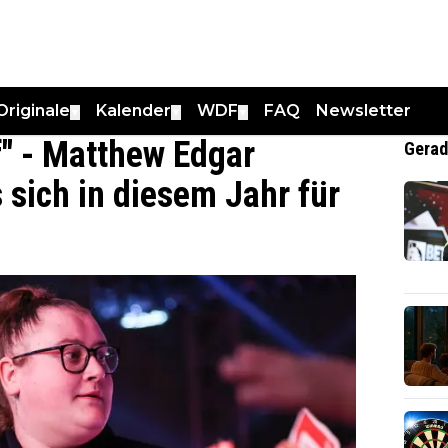
Originale
Kalender
WDF
FAQ
Newsletter
▼
▼
▼
if" - Matthew Edgar
Gerad
 sich in diesem Jahr für