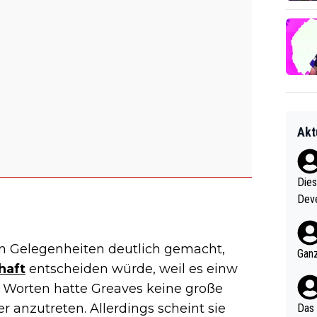
Akt
Diese
Deve
nter 60 im
e mal 40+ er
en Gelegenheiten deutlich gemacht,
och krasser wie ein Po
Ganz
ndes
haft
entscheiden würde, weil es einw
n Worten hatte Greaves keine große
anzutreten. Allerdings scheint sie
Das 