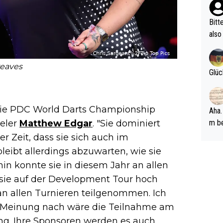
ehle
Bitt
also
ung,
werd
eaves
aube
Glüc
sych
d di
e ma
ür die PDC World Darts Championship
Aha.
n…
ieler
Matthew Edgar
. "Sie dominiert
m be
ft s
er Zeit, dass sie sich auch im
Männ
bleibt allerdings abzuwarten, wie sie
rper
in konnte sie in diesem Jahr an allen
Spiele
sie auf der Development Tour hoch
esch
 an allen Turnieren teilgenommen. Ich
ar m
r Meinung nach wäre die Teilnahme am
ung. Ihre Sponsoren werden es auch