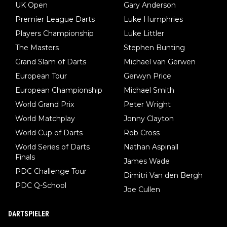
UK Open
Gary Anderson
ftigt sich ausführlich, sachlich und absolut nachvollziehbar mit
Premier League Darts
Luke Humphries
dem Thema.
Players Championship
Luke Littler
The Masters
Stephen Bunting
Grand Slam of Darts
Michael van Gerwen
European Tour
Gerwyn Price
European Championship
Michael Smith
World Grand Prix
Peter Wright
World Matchplay
Jonny Clayton
World Cup of Darts
Rob Cross
World Series of Darts
Nathan Aspinall
Finals
James Wade
PDC Challenge Tour
Dimitri Van den Bergh
PDC Q-School
Joe Cullen
DARTSPIELER