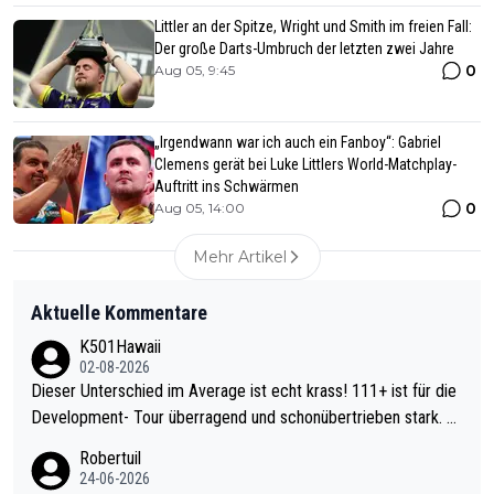
Littler an der Spitze, Wright und Smith im freien Fall:
Der große Darts-Umbruch der letzten zwei Jahre
0
Aug 05, 9:45
„Irgendwann war ich auch ein Fanboy“: Gabriel
Clemens gerät bei Luke Littlers World-Matchplay-
Auftritt ins Schwärmen
0
Aug 05, 14:00
Mehr Artikel
Aktuelle Kommentare
K501Hawaii
02-08-2026
Dieser Unterschied im Average ist echt krass! 111+ ist für die
Development- Tour überragend und schonübertrieben stark. U
nter 60 im Ave dagegen eigentlich schon zu schwach - gerade
Robertuil
mal 40+ erst recht. Da gewinnst keinen Blumentopf - ist ja noc
24-06-2026