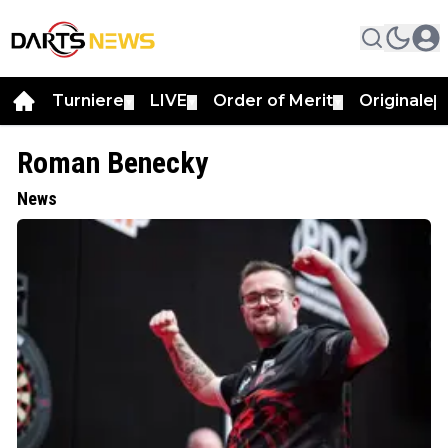
Turniere
LIVE
Order of Merit
Originale
▼
▼
▼
▼
Roman Benecky
News