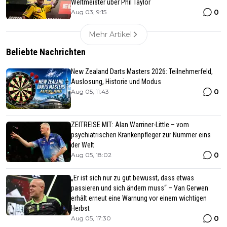
Weltmeister über Phil Taylor
0
Aug 03, 9:15
Mehr Artikel
Beliebte Nachrichten
New Zealand Darts Masters 2026: Teilnehmerfeld,
Auslosung, Historie und Modus
0
Aug 05, 11:43
ZEITREISE MIT: Alan Warriner-Little – vom
psychiatrischen Krankenpfleger zur Nummer eins
der Welt
0
Aug 05, 18:02
„Er ist sich nur zu gut bewusst, dass etwas
passieren und sich ändern muss“ – Van Gerwen
erhält erneut eine Warnung vor einem wichtigen
Herbst
0
Aug 05, 17:30