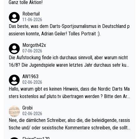
h krasser wie ein Pokalspiel eines Kreisligisten vs einem Bund
Ganz tolle Aktion!
esligisten.
Robertuil
11-06-2026
Das beste, was dem Darts-Sportjournalismus in Deutschland p
assieren konnte, Adrian Geiler! Tolles Portrait :).
Morgoth42x
07-06-2026
Die Aufstockung finde ich durchaus sinnvoll, aber warum nicht
16/8? Die Jugendspiele waren letztes Jahr durchaus sehr kurz
weilig und besser anzuschauen, als manch Erwachsenenspiel.
AW1963
Allerdings ist Mitchell Lawrie als Nummer 1 der Welt eh qualifi
02-06-2026
ziert. Somit ändert die automatische Qualifikation des Weltmei
Hallo, warum gibt es keinen Hinweis, dass die Nordic Darts Ma
sters erstmal nichts. Ich denke sie wollen damit für nächstes J
sters kostenlos auf pluto.tv übertragen werden ? Bitte den Arti
ahr vorsorgen, denn da ist er alt genug für die PDC und wird w
kel aktualisieren, danke!
Grobi
ohl wenig WDF Turniere spielen. Dies war bei Archie Self letzt
02-06-2026
es Jahr der Fall. Er musste als amtierender Weltmeister durch
Nee, die dämlichen Schreiber, also die, die beleidigende, rassis
den Qualifier und ich glaube kaum, dass Mitchel sich das (in Ve
tische und/ oder sexistische Kommentare schreiben, die sollte
gas) antun würde, wenn er doch eigentlich die PDC-WM als Zi
n das einfach mal bleiben lassen. Sollten besser mal ihr eigene