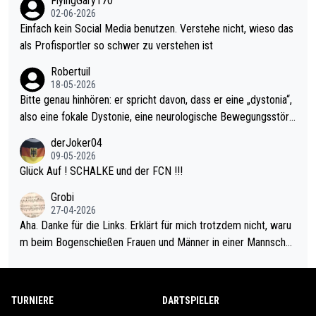
FlyingGary170
el hat.
s Leben in den Griff kriegen. Nur eins wundert mich: Luke Little
02-06-2026
r war doch neulich erst derjenige, der über Social Media GvV p
Einfach kein Social Media benutzen. Verstehe nicht, wieso das
rovoziert hat. Und Littlers Mutter schießt öfters mal gegen Ric
als Profisportler so schwer zu verstehen ist
ardo Pietreczko auf Social Media. Hmmmm. Finde den Fehler!
Robertuil
18-05-2026
Bitte genau hinhören: er spricht davon, dass er eine „dystonia“,
also eine fokale Dystonie, eine neurologische Bewegungsstöru
ng, bei der unkontrolliert Bewegungen und Krämpfe erzeugt w
derJoker04
erden, im Arm hat. Und, dass Medikamente ihm helfen! Ich glau
09-05-2026
be immer noch, dass sehr viele der Dartits-Fälle fälschlich psy
Glück Auf ! SCHALKE und der FCN !!!
chologisiert werden und eigentlich fokale Dystonien sind. Und
Grobi
diese könnten teils wirksam behandelt werden! Dafür müsste
27-04-2026
man nur zum Neurologen und nicht zum Mentaltrainer gehen…
Aha. Danke für die Links. Erklärt für mich trotzdem nicht, waru
m beim Bogenschießen Frauen und Männer in einer Mannschaf
t spielen. Und beim Dressurreiten sind ebenfalls Frauen und Mä
nner in einer Mannschaft und das, obwohl hier auch eine Körpe
rlichkeit vorausgesetzt ist. Gilt sogar bei den olympischen Spie
TURNIERE
DARTSPIELER
len! Der Podcast "Tops Tops Tops" (Folgen 70 und 72) beschä